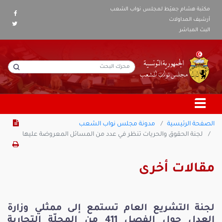
مكتبة هشام جعيّط لمجلس نواب الشعب
أرشيف المداولات
البث المباشر
الصفحة الرئيسية
مدونة مجلس نواب الشعب
لجنة الحقوق والحريات تنظر في عدد من المسائل المعروضة عليها
مقالات أخرى
لجنة التشريع العام تستمع إلى ممثلي وزارة
العدل حول الفصل 411 من المجلّة التجارية