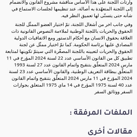
وارتأت اللجنة على هذا الأساس مناقشة مشروع القانون والانضمام
إلى اللجنة المتعهّدة به أصالة، عند تنظيمها لجلسات الاستماع في
شأنه حتى يتسنّى لها تعميق النظر فيه.
وفي جانب اخر من أشغال اللجنة، تمّ اختيار العضو الممثّل للجنة
الحقوق والحريات باللجنة الوطنية لملاءمة النصوص القانونية ذات
العلاقة بحقوق الانسان مع أحكام الدستور ومع الاتفاقيات الدولية
المصادق عليها برئاسة الحكومة. كما تمّ اختيار ممثّل عن لجنة
الحقوق والحريات لتعيينه باللجنة المصغّرة التي سيتمّ تكوينها لمتابعة
تطبيق كل من القانون الأساسي عدد 22 لسنة 2024 المؤرخ في 11
مارس 2024 المتعلّق بتنقيح واتمام القانون عدد 27 لسنة 1993
المتعلّق ببطاقة التعريف الوطنية، والقانون الأساسي عدد 23 لسنة
2024 المؤرخ في 11 مارس 2024 المتعلّق بتنقيح واتمام القانون
عدد 40 لسنة 1975 المؤرخ في 14 ماي 1975 المتعلق بجوازات
السفر ووثائق السفر
الملفات المرفقة :
مقالات أخرى