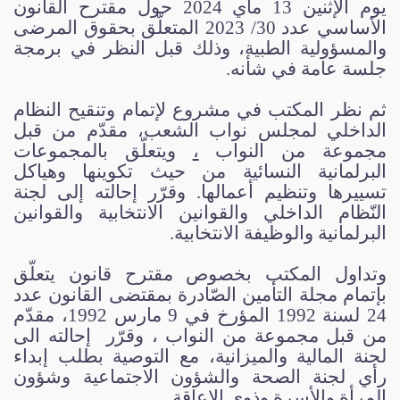
يوم الإثنين 13 ماي 2024 حول مقترح القانون
الأساسي عدد 30/ 2023 المتعلّق بحقوق المرضى
والمسؤولية الطبية، وذلك قبل النظر في برمجة
جلسة عامة في شأنه
.
ثم نظر المكتب في مشروع لإتمام وتنقيح النظام
الداخلي لمجلس نواب الشعب، مقدّم من قبل
مجموعة من النواب
،
ويتعلّق بالمجموعات
البرلمانية النسائية من حيث تكوينها وهياكل
تسييرها وتنظيم أعمالها. وقرّر إحالته إلى لجنة
النّظام الداخلي والقوانين الانتخابية والقوانين
البرلمانية والوظيفة الانتخابية
.
وتداول المكتب بخصوص مقترح قانون يتعلّق
بإتمام مجلة التأمين الصّادرة بمقتضى القانون عدد
24 لسنة 1992 المؤرخ في 9 مارس 1992، مقدّم
من قبل مجموعة من النواب ، وقرّر إحالته الى
لجنة المالية والميزانية، مع التوصية بطلب إبداء
رأي لجنة الصحة والشؤون الاجتماعية وشؤون
المرأة والأسرة وذوي الإعاقة
.