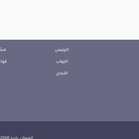
الرئيس
مشا
النواب
قوان
اللجان
العنوان: باردو 2000 الجمهورية التونسية | الهاتف: 000 157 71 (216) | الفاكس:608 514 71 (216) |