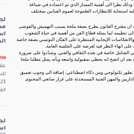
وذلك نظرا الى أهمية المسار الذي تم اعتماده في صياغة
يه استجابة للانتظارات الطموحة لعموم الفنانين بمختلف
لج
افة ان مقترح القانون يطرح بصفة ملحة بسبب التهميش والفوضى
مش
لى تنظيمه لما يمثله قطاع الفن من أهمية في حياة الشعوب
اس
والانعكاسات الإيجابية المنتظرة على الفنّان التونسي بصفة خاصة
الخ
 على انهاء النظر فيه لعرضه على الجلسة العامة.
يعي الشامل خاصة في بعده الثقافي والفني. وشدّدوا على ضرورة
عد ان اتضح انه يحظى بمقبولية واسعة وبأنه يمثل مطلبا ملحا
11139 قر
عقد
م من تطور تكنولوجي ومن ذكاء اصطناعي، إضافة الى وجوب تعميق
داريين والمهن الفنية المستحدثة على غرار صانعي المحتوى
القانون
لج
اس