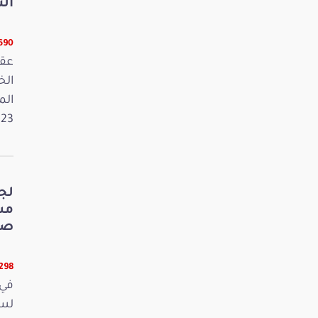
الت
5690 قر
عقد
الم
2023. وفي 
لج
صي
5298 قر
في 