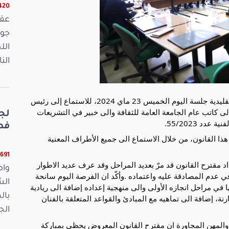
16420 
الل
الن
عقدت لجنة السياحة والثقافة والخدمات والصناعات التقليدية جلسة اليوم الخميس 23 ماي 2024، للاستماع إلى رئيس
لى كاتب عام الجامعة العامة للثقافة والى خبير في التشريعات
لج
دد 55/2023.
فصو
ذا القانون، من خلال الاستماع الى جميع الأطراف المعنية
11691 قر
د مقترح القانون قد مرّ بعديد المراحل وقد عرف عديد الاطوار
واص
 عدم المصادقة عليه واعتماده .وأكّد ان الفرصة اليوم سانحة
الش
 في مراحل انجازه الأولى والى منهجية إعداده إضافة الى ريادية
بال
نة، إضافة الى تماهيه مع المبادئ والقواعد المتعلقة بالفنان
الجمعة 15
 والمهن المجاورة ان مقترح القانون المعروض يحظى بمباركة