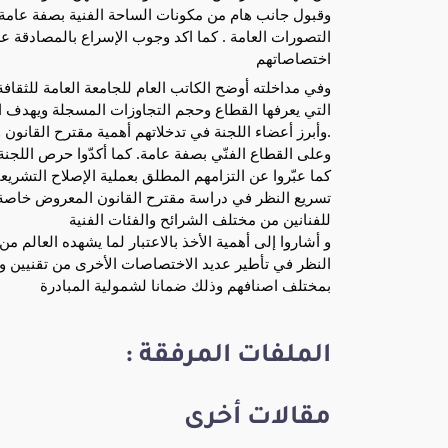
وقبول جانب هام من مكونات الساحة الفنية بصفة عامة 
التصورات العامة . كما اكد وجوب الإسراع بالمصادقة عل
اختصاصاتهم
وفي مداخلته أوضح الكاتب العام للجامعة العامة للثق
التي يعرفها القطاع وحجم التجاوزات المسجلة ويهدف ا
.وأبرز أعضاء اللجنة في تدخلاتهم أهمية مقترح القانون 
وعلى القطاع الفنّي بصفة عامة. كما أكدّوا حرص اللجنة
كما عبّروا عن التزامهم المطلق بعملية الإصلاح التشر
تسريع النظر في دراسة مقترح القانون المعروض خاصة ب
للفنانين من مختلف الشرائح والفئات الفنية
و أشاروا إلى أهمية الأخذ بالاعتبار لما يشهده العال
النظر في تأطير عديد الاختصاصات الأخرى من تقنيين وا
بمختلف اصنافهم وذلك ضمانا لشمولية المبادرة
الملفات المرفقة :
مقالات أخرى