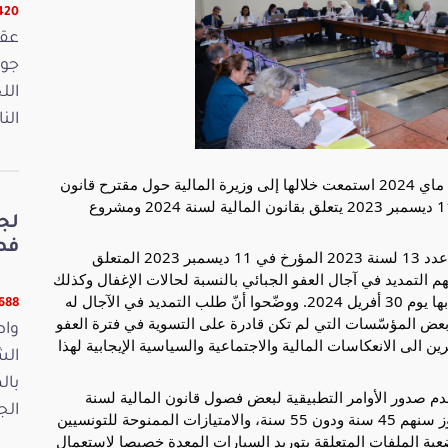
16420 
الل
الن
عقدت لجنة المالية والميزانية جلسة اليوم الخميس 23 ماي 2024 استمعت خلالها إلى وزيرة المالية حول مقترح قانون
يتعلّق بتنقيح القانون عدد 13 لسنة 2023 المؤرخ في 11 ديسمبر 2023 يتعلق بقانون المالية لسنة 2024 ومشروع
لج
فصو
وخلال النقاش حول مقترح قانون يتعلّق بتنقيح القانون عدد 13 لسنة 2023 المؤرخ في 11 ديسمبر 2023 المتعلق
الجبائي بالنسبة لحالات الإغفال وكذلك
التصاريح التصحيحية والتي حدّد الأجل الأقصى المتعلق بها يوم 30 أفريل 2024. ووضّحوا أنّ طلب التمديد في الآجال له
11688 ق
 بعض المؤسّسات التي لم تكن قادرة على التسوية في فترة العفو
واص
 الى الانعكاسات المالية والاجتماعية والسياسية الإيجابية لهذا
الش
بال
 صدور الأوامر التطبيقية لبعض فصول قانون المالية لسنة
الجمعة 15
2024 على غرار تسوية وضعية عملة الحضائر ممّن تجاوز سنهم 45 سنة ودون 55 سنة، والامتيازات الممنوحة للتونسيين
ية الملفات المتعلقة بتوريد السيارات المعدة خصيصا لاستعمال