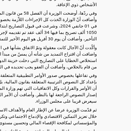
الأشخاص ذوي الإعاقة.
وأضافت أنّ الوزارة اتّخذت كل الإجراءات اللاّزمة بخص
1050 ألف تصريح بما فيها 34 ألف 
التأخير، وأضافت أن يوم 30 أفريل هو اليوم الأخير للتمتع بالعفو ، وتمت معالجة 140 ألف تصريح.
وأكّدت أنّ الآجال كانت معقولة وتمّ الاتفاق بشأنها ف
استخلاص الخطايا على التصاريح التي دخلت خزينة الدولة
من قام بالخلاص، وأضافت أن العفو يجب تحديده في الزم
بإعداد كل النصوص الترتيبية المتعلقة بقانون المالي
أن الأوامر والقرارات وكل الاتفاقيات التي تهم وزارة ال
إصدار النصوص الراجعة لها بالنظر. وأضافت أن الأمر ال
سيعرض قريبا على مجلس الوزراء.
ثم قدّمت الوزيرة عرضا عن الإطار العام والأهداف الاس
خلال تعزيز التمكين الاقتصادي والإدماج الاجتماعي وتكر
والمؤسساتي لمكافحة الإقصاء المالي وتحسين مستوى 