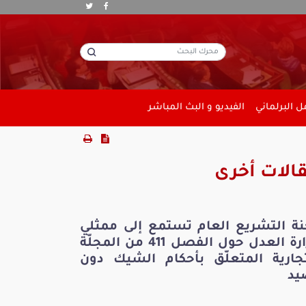
 البرلماني
الفيديو و البث المباشر
الات أخرى
نة التشريع العام تستمع إلى ممثلي
وزارة العدل حول الفصل 411 من المجلّة
تجارية المتعلّق بأحكام الشيك دون
يد