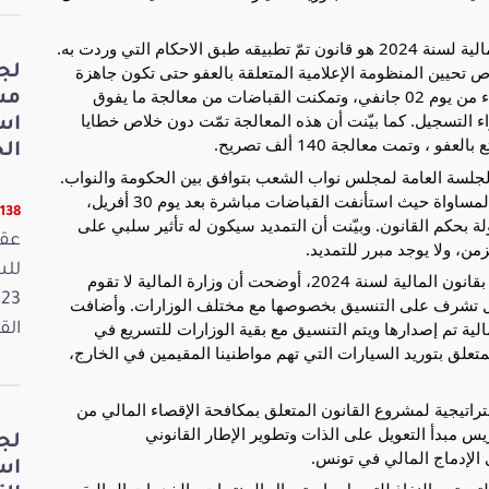
وفي ردّها، أوضحت الوزيرة أن الفصل 58 من قانون المالية لسنة 2024 هو قانون تمّ تطبيقه طبق الاحكام التي وردت به.
وص تحيين المنظومة الإعلامية المتعلقة بالعفو حتى تكون جاهزة
لج
في 01 جانفي 2024، وشرعت في قبول التصاريح ابتداء من يوم 02 جانفي، وتمكنت القباضات من معالجة ما يفوق
مش
عقد تم تقديمه لإجراء التسجيل. كما بيّنت أن هذه المعالجة تمّت دون خلاص خطايا
اس
الخ
ي الجلسة العامة لمجلس نواب الشعب بتوافق بين الحكومة والنواب.
واضافت أن اقتراح التمديد من شأنه أن يمسّ من مبدأ المساواة حيث استأنفت القباضات مباشرة بعد يوم 30 أفريل،
11138 قر
 بحكم القانون. وبيّنت أن التمديد سيكون له تأثير سلبي على
عقد
ن، ولا يوجد مبرر للتمديد.
وفي تفاعلها بخصوص صدور الأوامر التطبيقية المتعلقة بقانون المالية لسنة 2024، أوضحت أن وزارة المالية لا تقوم
ة، بل تشرف على التنسيق بخصوصها مع مختلف الوزارات. وأضافت
مالية تم إصدارها ويتم التنسيق مع بقية الوزارات للتسريع في
القانون
متعلق بتوريد السيارات التي تهم مواطنينا المقيمين في الخارج،
تراتيجية لمشروع القانون المتعلق بمكافحة الإقصاء المالي من
يس مبدأ التعويل على الذات وتطوير الإطار القانوني
لج
الإدماج المالي في تونس.
اس