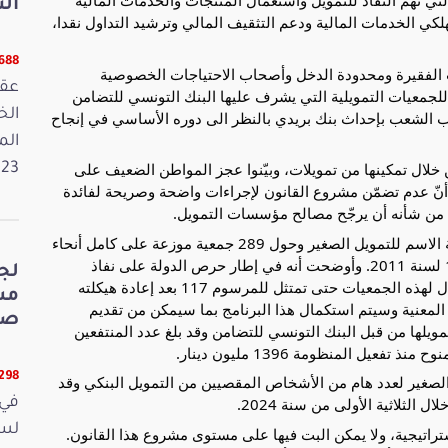
ي تهم النفاذ للتمويل واستعمال المنتجات والخدمات المالية
الت
لكي الخدمات المالية ودعم التثقيف المالي وترشيد التداول نقدا،
5688 قر
ت الفقيرة ومحدودة الدخل وأصحاب الاحتياجات الخصوصية
عقد
 للجمعيات التمويلية التي يشرف عليها البنك التونسي للتضامن
اب الشعب بإحداث بنك بريدي بالنظر الى دوره الأساسي في إنجاح
الم
ن خلال تمكينها من تمويلات، وبيّنوا عجز المواطن الضعيف على
2023. وفي 
بة فائدة تصل إلى 35 %. واعتبروا أنّ عدم تضمّن مشروع القانون لإجراءات واضحة وصريحة لفائدة
 من شأنه أن يرجّح مصالح مؤسسات التمويل.
وفي ردّها، قدّمت الوزيرة معطيات حول الشركات خفية الاسم للتمويل الصغير وحول 289 جمعية موزعة على كامل أنحاء
الجهورية منها واحدة فقط ممتثلة لأحكام المرسوم 117 لسنة 2011. وأوضحت أنه في إطار حرص الدولة على نفاذ
لج
الفئات الضعيفة والهشة للتمويل مددت الدولة في الآجال لهذه الجمعيات حتى تمتثل للمرسوم 117 بعد إعادة هيكلته
عنية وسيتم استكمال هذا البرنامج بما سيمكن من تقديم
صي
تمويلها من قبل البنك التونسي للتضامن وقد بلغ عدد المنتفعين
5298 قر
 الصغير لعدد هام من الأشخاص المقصيين من التمويل البنكي وقد
في 
اتيجية، ولا يمكن البت فيها على مستوى مشروع هذا القانون.