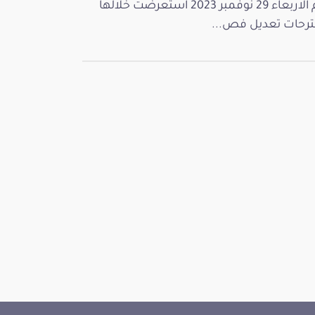
يوم الاربعاء 29 نوفمبر 2023 استعرضت خلالها
رحات تعديل فص...