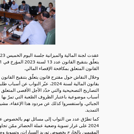
القانون المتعلق بمكافحة الإقصاء المالي.
بقانون المالية لسنة 2024، عبّر النواب عن أسباب طلبهم التمديد في آجال العفو
أسباب موضوعية باعتبار الظروف الصّعبة التي تمرّ بها
الجبائي. واستفسروا كذلك عن مردود هذا الإعفاء، مشيرين
التمديد.
كما تطرّق عدد من النواب إلى مسائل تهم بالخصوص عدم
المقيمين بالخارج بخصوص توريد السيارات، وتسوية وضع