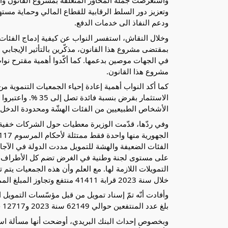
واستعرضت جملة المحاور المتعلقة بمشروع القانون والت
وتعزيز دور السلط الرقابية للقطاع المالي وحماية مسته
ودعم النفاذ الى خدمات الدفع.
وخلال النقاش، استفسر النواب عن كيفية إدماج الفئا
بمقتضى مشروع هذا القانون، مذكّرين بالتأثير الإيجابي
في الجهات موصين بدعمها. كما أكّدوا أهمية مقترح نو
مشروع هذا القانون.
كما أكد النواب أهمية إعادة إحياء الجمعيات التنموية م
الاستثمار بقرض بنس
الأشخاص الطبيعيين من الفئات الهشّة ومحدودة الدخل
على مستوى لجنة وطنية في الغرض تضم كل الأطراف الم
التمويلات اللازمة لها. مع العلم وأن هذه الجمعيات يتم 
خلال سنة 2023 قرابة 41411 منتفع وتجاوز المبلغ الممنوح منذ تفعيل المنظومة 1396 مليون دينار.
وأفادت أنّه تمّ إسناد تمويل من قبل مؤسّسات التمويل
بلغ عدد المنتفعين حوالي 62149 سنة 2023 و12717 خلال الثلاثية الأولى من سنة 2024.
وبخصوص إحداث البنك البريدي، أوضحت أنها مسألة استر