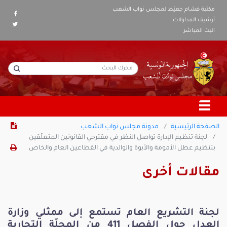
مكتبة هشام جعيّط لمجلس نواب الشعب
أرشيف المداولات
البث المباشر
الصفحة الرئيسية
مدونة مجلس نواب الشعب
لجنة تنظيم الإدارة تواصل النظر في مقترحي القانونين المتعلّقين
بتنظيم عطل الأمومة والأبوة والوالدية في القطاعين العام والخاص
مقالات أخرى
لجنة التشريع العام تستمع إلى ممثلي وزارة
العدل حول الفصل 411 من المجلّة التجارية