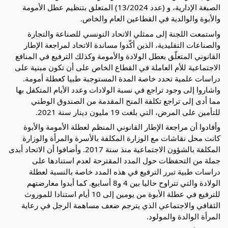
الصبغة الإدارية، و (عدد 13/2024) المتعلق بتنظيم عطل الأمومة
والأبوة والوالدية في القطاعين العام والخاص.
واستمعت اللجنة إلى ممثلي الاتحاد التونسي للصناعة والتجارة
والصناعات التقليدية، الذين أكّدوا مساندة الاتحاد لمراجعة الإطار
القانوني المتعلّق بعطل الولادة والأمومة وكذلك الترفيع في المنافع
الاجتماعية للأم العاملة في القطاع الخاص على أن تكون مبنية على
دراسات علمية تحدد خاصة المدة المستوجبة طبيا كعطلة أمومة.
واشاروا إلى وجود تراجع في نسبة الولادات وعدد الأيام المتكفل بها
مما أدى إلى تراجع تكلفة المنح المقدمة من الصندوق الوطني
للتأمين على المرض، التي بلغت 19 مليون دينار سنة 2021.
وأفادوا أن مراجعة الإطار القانوني المنظم لعطلة الأمومة والأبوة
كانت محل نقاشات مع الوزارة المكلفة بالأسرة والمرأة والوزارة
المكلفة بالشؤون الاجتماعية منذ سنة 2017. وأضافوا أن الاتحاد أبدى
جملة من التحفظات حول المدد المقترحة لعدم استنادها على
دراسات طبية تبرر الترفيع في هذه المدد خاصة بالنسبة لعطلة
الولادة والتي تتراوح حاليا بين 4 و8 أسابيع. كما أبدوا معارضتهم
للترفيع في عطلة الأبوة من يومين إلى 10 أيام استنادا للموروث
الثقافي والاجتماعي الذي يترجم ضعف مساهمة الرجل في رعاية
المرأة الوالدة والمولود.