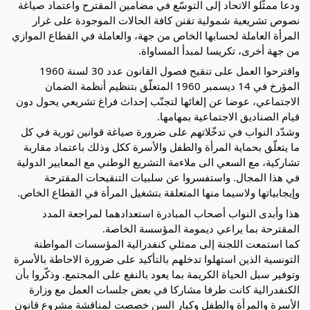
ودعا ممثّلو الاتحاد إلى التوسّع في مضامين المقترح واعتماد صياغة
نصوص تشريعية شمولية تقنن كافة الحالات الموجودة على غرار
المرأة العاملة لحسابها الخاص من جهة، والعاملة في القطاع الموازي
من جهة أخرى، تكريسا لمبدأ المساواة.
واقترحوا العمل على تنقيح فصول القانون عدد 30 لسنة 1960
المؤرخ في 14 ديسمبر 1960 المتعلّق بتنظيم أنظمة الضمان
الاجتماعي، عوضا عن إلغائها لتجنّب إحداث فراغ تشريعي يحول دون
قيام الصناديق الاجتماعية بمهامها.
وشدّد النواب في تدخّلاتهم على ضرورة صياغة قوانين ثورية في كل
ما يتعلّق بحماية المرأة والطفل والأسرة ككل وذلك باعتماد مقاربة
تشاركية، مع السعي الى ملاءمة التشريع الوطني مع المعايير الدولية
في هذا المجال. واستفسروا عن سلبيات التنقيحات المقترحة
وإيجابياتها ولاسيما منها المتعلقة بتشغيل المرأة في القطاع الخاص.
هذا وأبدى النواب أصحاب المبادرة استعدادهما لمراجعة المدد
المقترحة بما يراعي ديمومة المؤسسة الخاصة.
كما استمعت اللجنة إلى ممثلي كنفدرالية المؤسسات المواطنة
التونسية الذين استهلوا تدخلهم بالتأكيد على ضرورة الاحاطة بالأسرة
وتوفير سبل الحياة الكريمة بما يعود بالنفع على المجتمع. وذكّروا بأن
الكنفدرالية كانت طرفا مشاركا في بعض جلسات العمل مع وزارة
الأسرة والمرأة والطفل وكبار السن خصصت لمناقشة مشروع قانون