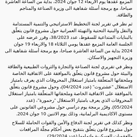
المزمع عقدها يوم الاربعاء 12 جوان
2024، بداية من الساعة العاشرة
صباحا، مع برمجة أسئلة شفاهية الى وزيرة الصناعة والمناجم
والطاقة.
ثم نظر في تقرير لجنة التخطيط الاستراتيجي والتنمية المستدامة
والنقل والبنية التحتية والتهيئة العمرانية حول مشروع قانون يتعلّق
بالبنايات المتداعية للسقوط، عدد 38/2023، وقرر عرضه على
الجلسة العامة المزمع عقدها يومي الثلاثاء 18 والاربعاء 19 جوان
2024 بداية من الساعة العاشرة صباحا، مع برمجة أسئلة شفاهية الى
وزيرة التجهيز والاسكان.
ونظر في تقريري لجنة الصناعة والتجارة والثروات الطبيعية والطاقة
والبيئة حول مشروع قانون يتعلّق بالموافقة على الاتفاقية الخاصة
وملحقاتها المتعلّقة بامتياز استغلال المحروقات الذي يعرف بامتياز
الاستغلال "عشتروت" (عدد 04/2024)، وحول مشروع قانون يتعلّق
بالموافقة على الاتفاقية الخاصة وملحقاتها المتعلّقة بامتياز استغلال
المحروقات الذي يعرف بامتياز الاستغلال "رحمورة"، (عدد
05/2024). وقرّر برمجة يوم دراسي حول مشروعي القانونين على
مستوى الاكاديمية البرلمانية، وذلك يوم الاثنين 10 جوان 2024.
ونظر كذلك في تقرير لجنة الدفاع والأمن والقوات الحاملة للسلاح
حول مشروع قانون يتعلّق بتنقيح بعض أحكام مجلّة المرافعات
والعقوبات العسكرية وإتمامها (عدد 29/2024).