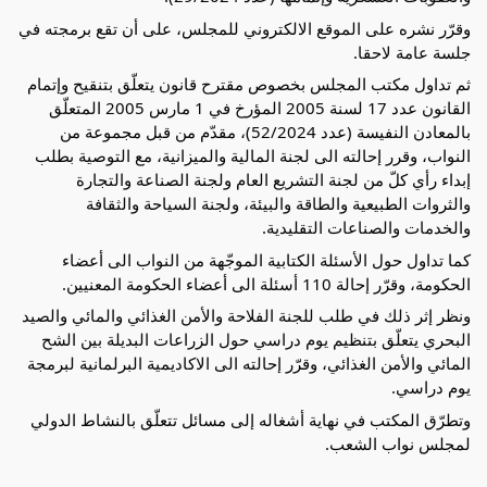
وقرّر نشره على الموقع الالكتروني للمجلس، على أن تقع برمجته في
جلسة عامة لاحقا.
ثم تداول مكتب المجلس بخصوص مقترح قانون يتعلّق بتنقيح وإتمام
القانون عدد 17 لسنة 2005 المؤرخ في 1 مارس 2005 المتعلّق
بالمعادن النفيسة (عدد 52/2024)، مقدّم من قبل مجموعة من
النواب، وقرر إحالته الى لجنة المالية والميزانية، مع التوصية بطلب
إبداء رأي كلّ من لجنة التشريع العام ولجنة الصناعة والتجارة
والثروات الطبيعية والطاقة والبيئة، ولجنة السياحة والثقافة
والخدمات والصناعات التقليدية.
كما تداول حول الأسئلة الكتابية الموجّهة من النواب الى أعضاء
الحكومة، وقرّر إحالة 110 أسئلة الى أعضاء الحكومة المعنيين.
ونظر إثر ذلك في طلب للجنة الفلاحة والأمن الغذائي والمائي والصيد
البحري يتعلّق بتنظيم يوم دراسي حول الزراعات البديلة بين الشح
المائي والأمن الغذائي، وقرّر إحالته الى الاكاديمية البرلمانية لبرمجة
يوم دراسي.
وتطرّق المكتب في نهاية أشغاله إلى مسائل تتعلّق بالنشاط الدولي
لمجلس نواب الشعب.