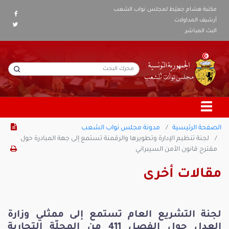
مكتبة هشام جعيّط لمجلس نواب الشعب
أرشيف المداولات
البث المباشر
الصفحة الرئيسية
مدونة مجلس نواب الشعب
لجنة تنظيم الإدارة وتطويرها والرقمنة تستمع إلى جهة المبادرة حول
مقترح قانون الأمن السيبراني
مقالات أخرى
لجنة التشريع العام تستمع إلى ممثلي وزارة
العدل حول الفصل 411 من المجلّة التجارية