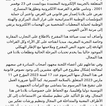
المتعلقة بالجريمة الإلكترونية المعتمدة ببودابست في 23 نوفمبر
2001 ، وتنامي ظاهرة القرصنة الالكترونية وتطوّرها المتسارع،
تفرض على
بلادنا إصدار نص قانوني في الغرض. واعتبر أن حماية
المؤسّسات الوطنية الاستراتيجية على غرار البنك المركزي والهيئة
الوطنية لحماية المعطيات الشخصية من الهجمات الالكترونية يرتقي
إلى مرتبة الأمن القومي.
وأضاف أنه تمت صياغة هذا المقترح بالاطلاع على التجارب المقارنة
وخاصة التجربة المغربية، مبديا انفتاحه على كل الآراء وكل القراءات
الهادفة إلى تجويد النص المقترح وملاءمتها مع الإطار الهيكلي
الموجود حاليا بما يخدم تحديات المرحلة الحالية وتطلعات بلادنا في
هذا المجال.
وفي تفاعلهم ثمّن أعضاء اللجنة مجهود أصحاب المبادرة في سعيهم
لمعالجة إشكال مطروح في الواقع، مشيرين إلى وجود نصوص قانونية
في هذا المجال منها المرسوم عدد 17 لسنة 2023 المؤرخ في 11
مارس 2023 المتعلق بالسلامة السيبرنية. كما أكّدوا ضرورة العمل
على تنقيح هذا المرسوم بما يتماشى مع التزامات الجمهورية
التونسية دوليا وإقليميا، مع الحفاظ على خصوصيات بلادنا في هذا
المجال. وقد تمّ التأكيد على تنظيم سلسلة من الاستماعات إلى كل
الأطراف المعنية والمتداخلة في المجال وتنظيم ورشات تفكير بين
الوظيفيتين التشريعية والتنفيذية في الغرض لمزيد ترشيد رأي اللجنة