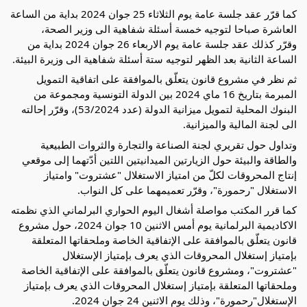
كما
قرّر عقد جلسة عامة يوم الثلاثاء 25 جوان 2024 بداية من الساعة
العاشرة صباحا لتوجيه خمسة أسئلة شفاهية الى وزير الصحة،
وقرّر كذلك عقد جلسة عامة يوم الاربعاء 26 جوان 2024 بداية من
الساعة الثانية بعد الظهر لتوجيه ستة أسئلة شفاهية الى وزيرة البيئة.
ثم نظر في مشروع قانون يتعلّق بالموافقة على اتفاقية التمويل
المبرمة بتاريخ 16 ماي 2024 بين الدولة التونسية ومجموعة من
البنوك المحلية لتمويل ميزانية الدولة (عدد 53/2024)، وقرّر إحالته
الى لجنة المالية والميزانية.
وتداول حول تقريري لجنة الصناعة والتجارة والثروات الطبيعية
والطاقة والبيئة حول الزيارتين الميدانيتين اللتين أدّتهما إلى موقعي
إنتاج المحروقات لكلّ من امتياز الاستغلال "عشتروت" وامتياز
الاستغلال "رحمورة"، وقرّر تعميمهما على كل النواب.
كما قرر المكتب مواصلة أشغال اليوم الحواري البرلماني الذي نظمته
الاكاديمية البرلمانية يوم أمس الاثنين 10 جوان 2024، حول مشروع
قانون يتعلّق بالموافقة على الإتفاقية الخاصة وملحقاتها المتعلقة
بإمتياز إستغلال المحروقات الذي يعرف بإمتياز الإستغلال
"عشتروت"، ومشروع قانون يتعلّق بالموافقة على الإتفاقية الخاصة
وملحقاتها المتعلقة بإمتياز إستغلال المحروقات الذي يعرف بإمتياز
الإستغلال"رحمورة"، وذلك يوم الاثنين 24 جوان 2024.