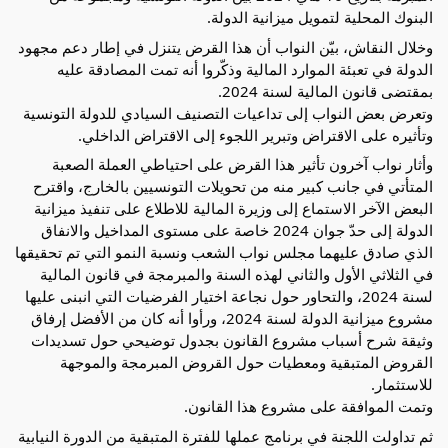
البنوك المحلية لتمويل ميزانية الدولة.
وخلال النقاش، بيّن النواب أن هذا القرض يتنزل في إطار دعم مجهود
الدولة في تعبئة الموارد المالية وذكّروا أنه تمت
المصادقة عليه
بمقتضى قانون المالية لسنة 2024.
وتعرض بعض النواب إلى تداعيات التصنيف السيادي للدولة التونسية
وتأثيره على الاقتراض وتبرير اللجوء إلى الاقتراض الداخلي.
وأثار نواب آخرون تأثير هذا القرض على احتياطي العملة الصعبة
المتأتي في جانب كبير منه من تحويلات التونسيين بالخارج، واقترح
البعض الآخر الاستماع إلى وزيرة المالية للاطلاع على تنفيذ ميزانية
الدولة إلى حدّ جوان 2024 خاصة على مستوى المداخيل والانفاق
الذي صادق عليهما مجلس نواب الشعب ونسبة النمو التي تم تحقيقها
في الثلاثي الأول والثاني لهذه السنة والمبرمجة في قانون المالية
لسنة 2024، والتحاور حول نجاعة اختيار الفرضيات التي انبنى عليها
مشروع ميزانية الدولة لسنة 2024، ورأوا أنه كان من الأفضل إرفاق
وثيقة شرح أسباب مشروع القانون بجدول توضيحي حول تسديدات
القروض المتبقية ومعطيات حول القروض المبرمجة والموجهة
للاستثمار.
وتمت الموافقة على مشروع هذا القانون.
ثم تداولت اللجنة في برنامج عملها للفترة المتبقية من الدورة النيابية