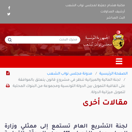
مكتبة هشام جعيّط لمجلس نواب الشعب
أرشيف المداولات
البث المباشر
الصفحة الرئيسية
مدونة مجلس نواب الشعب
لجنة المالية والميزانية تنظر في مشروع قانون يتعلق بالموافقة
على اتفاقية التمويل بين الدولة التونسية ومجموعة من البنوك المحلية
لتمويل ميزانية الدولة.
مقالات أخرى
لجنة التشريع العام تستمع إلى ممثلي وزارة