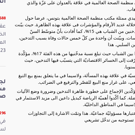
الت
كما عبّر رئيس لجنة الصحة عن استيائه من محتوى بيان منظمة الصحة العالمية في علاقة بالعدوان على غزّة والذي 
هاب.
وفي جانب آخر من هذا اللقاء، قدمت السيدة ألفة السعيدي ممثلة مكتب منظمة الصحة العالمية بتونس، عرضا حول 
5688 قر
مكافحة التدخين في تونس "الواقع والتحديات"، قدمت خلاله عديد الأرقام والمؤشرات فى علاقة بهذه الظاهرة. حيث بيّنت 
عقد
أن نسبة المدخنين في تونس تمثّل 25%، وأنّ نسبة المدخنين من الشباب هي 15%، كما أفادت بأنّ متوسّط السنّ 
لتعاطي أوّل سيجارة أصبح سبع سنوات وفق آخر الدراسات. وبيّنت أن واحدة من كلّ خمس حالات وفاة بسبب التدخين، 
الم
ن السلبي. هذا 
2023. وفي 
وأفادت بأن السجائر الالكترونيّة منتشرة بشكل كبير جدّا بين الشباب حيث تبلغ نسبة مدخّنيها من هذه الفئة 17%، مؤكّدة 
أنه منتوج تبغ ولا يعدّ وسيلة للإقلاع عن التدخين. كما تطرّقت إلى الخسائر الاقتصاديّة التي يتسبّب فيها التدخين، حيث 
نويا.
هذا وأشارت إلى الهنات الموجودة في التشريعات التونسيّة في علاقة بهذه المسألة، ولاسيما في ما يتعلق بمنع بيع التبغ 
، على غرار منع البيع للقصّر والترفيع في الضرائب.
لج
وتفاعل النواب الحاضرون مع العرض الذي تمّ تقديمه مؤكّدين الإجماع على خطورة ظاهرة التدخين وضرورة وضع الآليات 
صي
الكفيلة بالحدّ منها، وخاصّة حماية الناشئة من هذه المعضلة. كما أكّدوا أهميّة الرياضة كبديل داعين الى مزيد الاستثمار في 
سيما في المناطق الداخليّة.
وأبرزوا أهميّة العمل الميداني وضرورة تظافر الجهود باعتبارها مسؤوليّة جماعيّة. هذا وتمّت الاشارة إلى التجاوزات 
5296 قر
ا تستوجبه من تدخّل تشريعي
في 