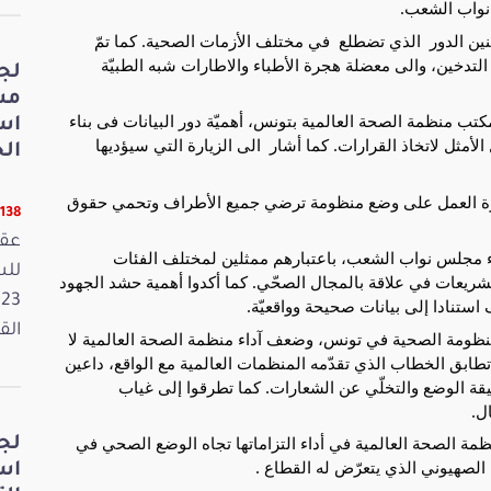
 نواب الشعب.
ورحّب رئيسا لجنتي الصحة والماليّة بوفد المنظمة  مثمنين الدور  الذي تضطلع  في مختلف الأزمات الصحية. كما تمّ 
التطرق إلى مجالات تدخل المجلس في علاقة بمكافحة التدخين، والى معضلة هجرة الأطباء والاطارات شبه الطبيّة 
لج
مش
من جهته بيّن الدكتور رمزي الوحيشي الممثل بالنيابة لمكتب منظمة الصحة العالمية بتونس، أهمیّة دور البيانات فى بناء 
اس
السياسات، وكيفية استغلال الأرقام والمعطيات بالشكل الأمثل لاتخاذ القرارات. كما أشار  الى الزيارة التي سيؤديها  
الخ
وأشار في ما يتعلق بمعضلة هجرة الكفاءات، إلى ضرورة العمل على وضع منظومة ترضي جميع الأطراف وتحمي حقوق 
11138 قر
عقد
وأبرز  أعضاء الوفد استعداد المنظمة  للتعاون مع أعضاء مجلس نواب الشعب، باعتبارهم ممثلين لمختلف الفئات 
والجهات، وذلك من خلال تحديد الاحتياجات للنهوض بالتشريعات في علاقة بالمجال الصحّي. كما أكدوا أهمية حشد الجهود 
ف استنادا إلى بيانات صحيحة وواقعيّة.
القانون
من جهتهم تطرق عدد من النواب الى تراجع مستوى المنظومة الصحية في تونس، وضعف آداء منظمة الصحة العالمية لا 
سيما في مجال التكوين والتأطير. كما أشاروا الى عدم تطابق الخطاب الذي تقدّمه المنظمات العالمية مع الواقع، داعين 
إلى التواصل المباشر مع أهل  الميدان للاطلاع على حقيقة الوضع والتخلّي عن الشعارات. كما تطرقوا إلى غياب 
ل.
وأشار النواب من جهة أخرى الى ما اعتبروه تقصيرا لمنظمة الصحة العالمية في أداء التزاماتها تجاه الوضع الصحي في 
لج
صهيوني الذي يتعرّض له القطاع .
اس