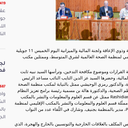
16419 ق
الل
الن
عقدت لجنة الصحة وشؤون الأسرة والشؤون الاجتماعية وذوي الإعاقة ولجنة المالية والميزانية اليوم الخميس 11 جويلية 
2024 جلسة عمل مع خبراء وممثلين عن المكتب الإقليمي لمنظمة الصحة العالمية لشرق المتوسط، وممثلين مكتب 
لج
فصو
وقد تناولت هذه الجلسة موضوع دور البيانات في صناعة القرارات وموضوع مكافحة التدخين، وترأسها السيد نبيه ثابت 
لية، وحضرها السيد عز الدين 
التايب النائب مساعد الرئيس 
المكلف بالعلاقات الخارجية والتونسيين بالخارج والهجرة، والدكتور رمزي الوحيشي ممثل بالنيابة لمكتب منظمة الصحة 
11687 ق
العالمية بتونس، والسيد Henrik Axelson مستشار النظم الصحية، والدكتورة هالة بن مسمية رئيسة برامج تعزيز النظام 
واص
الصحي بمكتب تونس. كما حضر اللّقاء الدكتور Rashidian Arash ممثل عن قسم العلوم والمعلومات والنشر بالمكتب 
الش
الإقليمي للمنظمة، والدكتورة Mehrnaz Kheirandish ممثّلة قسم العلوم والمعلومات والنشر بالمكتب الإقليمي لمنظمة 
الصحة العالمية للشرق المتوسط، والدكتور Pavel Ursu، مدير بالمنظمة بجنيف. وشارك في اللّقاء عدد من النواب 
بال
الجمعة 15
وافتتح اللقاء السيد عزالدين التايب النائب مساعد الرئيس المكلف بالعلاقات الخارجية والتونسيين بالخارج والهجرة، الذي 