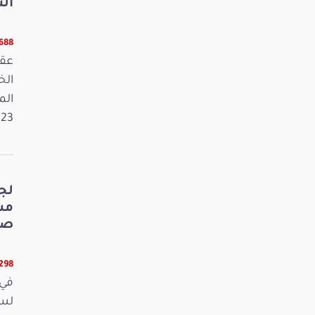
الت
5688 قر
عقد
الم
2023. وفي 
لج
صي
5298 قر
في 