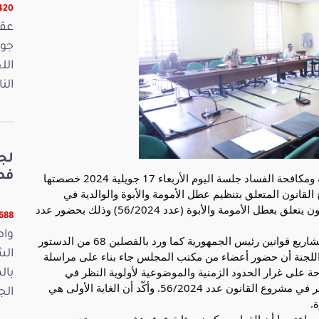
16420 
الل
الن
لج
فصو
عقدت لجنة تنظيم الإدارة وتطويرها والرقمنة والحوكمة ومكافحة الفساد جلسة اليوم الأربعاء 17 جويلية 2024 خصصتها
لقانون المتعلق بتنظيم عطل الأمومة والأبوة والوالدية في
القطاعين العام والخاص (عدد 13/2024)، ومشروع قانون يتعلق بعطل الأمومة والأبوة (عدد 56/2024) وذلك بحضور عدد
11688 ق
واص
لأولوية النظر في مشاريع قوانين رئيس الجمهورية كما ورد بالفصلين 68 من الدستور
الش
 اللجنة أن حضور أعضاء من مكتب المجلس جاء بناء على مراسلة
على غرار الحدود الزمنية والموضوعية لأولوية النظر في
بال
مشاريع رئيس الجمهورية، وأسباب طلب استعجال النظر في مشروع القانون عدد 56/2024. وأكّد أن الغاية الأولى هي
الجمعة 15
.