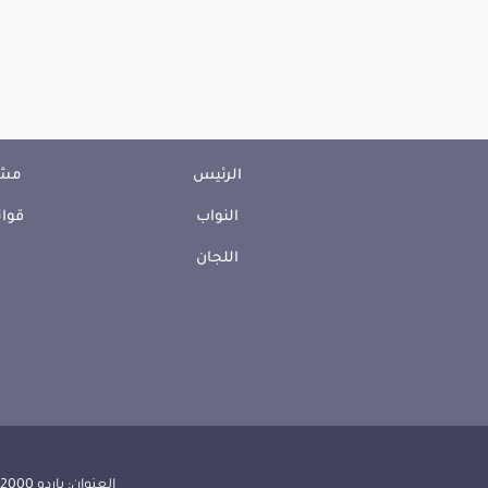
الرئيس
مشا
النواب
قوان
اللجان
العنوان: باردو 2000 الجمهورية التونسية | الهاتف: 000 157 71 (216) | الفاكس:608 514 71 (216) |