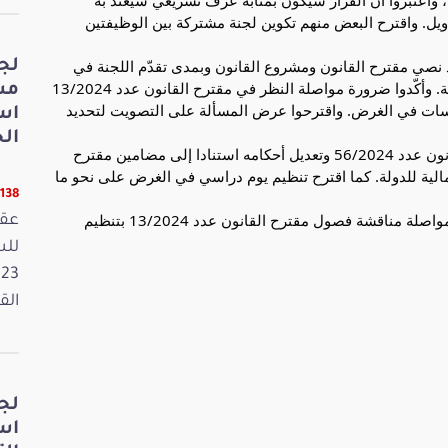
واعتبروا أن القرار سيكون بمثابة عرف تشريعي سيعتد به
أويل. واقترح البعض منهم تكوين لجنة مشتركة بين الوظيفتين
د نصي مقترح القانون ومشروع القانون وبمدى تقدّم اللجنة في
لج
دراسة المقترح بما لا يعطّل السير العادي لعمل الحكومة. وأكّدوا ضرورة مواصلة النظر في مقترح القانون عدد 13/2024
مش
ر تقدّم أعمال اللجنة وتخصيص ما يزيد عن 10 جلسات في الغرض. واقترحوا عرض المسألة على التصويت لتحديد
اس
الخ
و دعا أحد النواب إلى الانطلاق في مناقشة مشروع القانون عدد 56/2024 وتعديل أحكامه استنادا إلى مضامين مقترح
م التوازنات المالية للدولة. كما اقترح تنظيم يوم دراسي في الغرض على نحو ما
11138 قر
وقد استقر رأي اللجنة بإجماع أعضائها الحاضرين على مواصلة مناقشة فصول مقترح القانون عدد 13/2024 بتنظيم
عقد
القانون
لج
اس