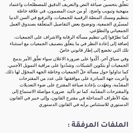
تتعلّق بتحسين صياغة النص والتعريف الدقيق للمصطلحات واعتماد 
منهجية وتبويب واضح،  أو من حيث المضمون، في 
علاقة خاصّة 
بتنظيم ومسك المنصّة الرقمية للجمعيات، والترفيع في السن الدنيا 
لمسيّري الجمعية، وتوضيح بعض التفاصيل المتعلّقة بصندوق العمل 
الجمعياتي والتطوّعي. 
كما تطرّقوا إلى تنظيم مسألة الرقابة والاشراف على الجمعيات، 
إضافة إلى إعادة النظر في ما يتعلّق بتصنيف الجمعيات مع استثناء 
تلك التي تخضع إلى إطار قانوني خاصّ. 
وفي سياق آخر، أكّدوا على ضرورة الاعلان سواء تعلّق الأمر بدمج 
الجمعيات أو بتكوين الشبكات. وشدّدوا على مراقبة التمويل الأجنبي. 
كما تداولوا حول مسألة حلّ الجمعيات وخاصّة الجهة المخوّل لها ذلك. 
وأعربت جهة المبادرة على موافقتها على عدد من المقترحات 
المقدّمة، وتعهّدت بإعادة صياغة المقترح على ضوء التعديلات 
والمقترحات المقدّمة. كما تم تأكيد  ضرورة مواصلة الاستماع إلى 
بقيّة الأطراف المتداخلة في مقترح القانون، وإلى خبير في القانون 
الدستوري للاستئناس برأيه في القانون الدستوري
الملفات المرفقة :