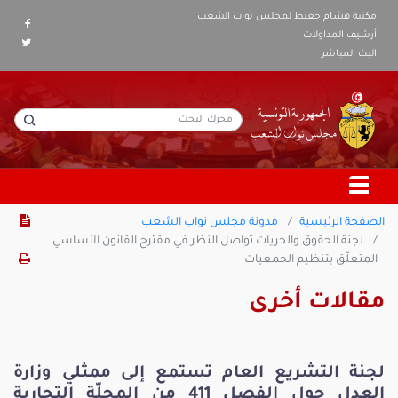
مكتبة هشام جعيّط لمجلس نواب الشعب
أرشيف المداولات
البث المباشر
الصفحة الرئيسية
مدونة مجلس نواب الشعب
لجنة الحقوق والحريات تواصل النظر في مقترح القانون الأساسي
المتعلّق بتنظيم الجمعيات
مقالات أخرى
لجنة التشريع العام تستمع إلى ممثلي وزارة
العدل حول الفصل 411 من المجلّة التجارية