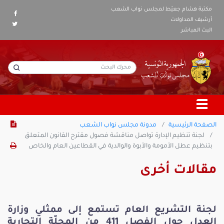
مكتبة هشام جعيّط لمجلس نواب الشعب
أرشيف المداولات
البث المباشر
الصفحة الرئيسية
مدونة مجلس نواب الشعب
لجنة تنظيم الإدارة تواصل مناقشة فصول مقترح القانون المتعلق
بتنظيم عطل الأمومة والأبوة والوالدية في القطاعين العام والخاص
مقالات أخرى
لجنة التشريع العام تستمع إلى ممثلي وزارة
العدل حول الفصل 411 من المجلّة التجارية