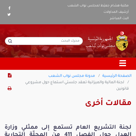
مكتبة هشام جعيّط لمجلس نواب الشعب
أرشيف المداولات
البث المباشر
الصفحة الرئيسية
مدونة مجلس نواب الشعب
لجنة المالية والميزانية تعقد جلستي استماع حول مشروعي
قانونين
مقالات أخرى
لجنة التشريع العام تستمع إلى ممثلي وزارة
العدل حول الفصل 411 من المجلّة التجارية