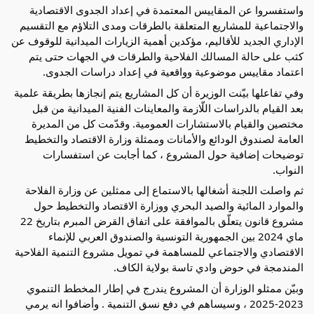
واستفسروا عن المقاييس المعتمدة في إعداد الجدوى الاقتصادية
والاجتماعية للمشاريع المتعلقة بالطرقات ومدى التلاؤم مع التقسيم
الإداري الجديد للأقاليم، مؤكدين أهمية الزيارات الميدانية للوقوف عن
كثب على حالة المسالك الفلاحية والطرقات في الجهات حتى يتم
اعتماد مقاييس موضوعية وواقعية في إعداد دراسات الجدوى.
وفي تفاعلها بيّنت الوزيرة أن كل المشاريع يتم إنجازها بطريقة علمية
بعد القيام بالدراسات اللّازمة والمعاينات الفنية الميدانية من قبل
مختصين والقيام بالاستشارات العمومية. وقدّمت كل من المديرة
العامة لصندوق الودائع والأمانات وممثلة وزارة الاقتصاد والتخطيط
توضيحات إضافية حول المشروع ، كما أجابت عن استفسارات
النواب.
ثم واصلت اللجنة أشغالها بالاستماع إلى ممثلين عن وزارة الفلاحة
والموارد المائية والصيد البحري ووزارة الاقتصاد والتخطيط حول
مشروع قانون يتعلّق بالموافقة على اتفاق القرض المبرم بتاريخ 22
ماي 2024 بين الجمهورية التونسية والصندوق العربي للإنماء
الاقتصادي والاجتماعي للمساهمة في تمويل مشروع التنمية الفلاحية
المندمجة في حوض وادي تاسة بولاية الكاف.
وبيّن ممثلو الوزارة أن المشروع يندرج في إطار المخطط التنموي
2023-2025 ، وسيساهم في دفع نسق التنمية . وأضافوا انه يرمي