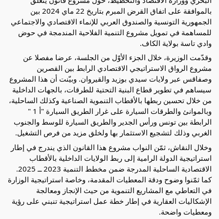
بالموافقة على اتفاق القرض المبرم بتاريخ 22 ماي 2024 بين
الجمهورية التونسية والصندوق العربي للإنماء الاقتصادي والاجتماعي
للمساهمة في تمويل مشروع التنمية الفلاحية المندمجة في حوض
وادي تاسة بولاية الكاف.
وقدّمت الوزيرة، خلال الجزء الأوّل من الجلسة، عرضا مفصلا عن
مشروع الرواق الاستراتيجي الاقتصادي الرابط بين القصرين
وصفاقس عبر ولايات سيدي بوزيد والقيروان. وبيّنت أن هذا المشروع
سيساهم في تطوير قطاع البنية التحتية للطرقات، بالجهات الداخلية
من خلال تحسين ربطها بالأقطاب التنموية الصناعية وكذلك الساحلية،
وبالموانئ والطرقات السيارة على غرار الطريق السيارة "أ 1 "
الرابطة بين تونس ورأس الجدير والطريق السيارة للوسط والجنوب
الغربي وذلك لتشجيع الاستثمار بها ولخلق مزيد من فرص التشغيل.
وخلال النقاش، ثمّن النواب مشروع هذا القانون الذي يندرج في إطار
استراتيجية الدولة الرامية إلى ربط الولايات الداخلية بالأقطاب
الاقتصادية الساحلية المدرجة ضمن مخطط التنمية 2023 ــ 2025.
كما ثمّنوا وضوح ودقة المعطيات المقدمة، وخاصة استراتيجية الوزارة
في التعاطي مع المشاريع التنموية من حيث الإنجاز ومعالجة
الإشكاليات العقارية في إطار خطة عمل استراتيجية تنبني على رؤية
ومعطيات واضحة.