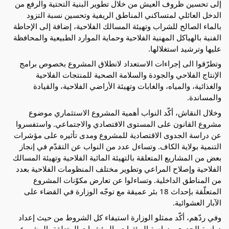
إلى تحسين ظروف العيش من خلال تطوير البنية التحتية والرفع من
الدخل العائلي لمتساكني المناطق الريفية وتحسين نسبة التزود
بالماء الصالح للشراب وتهيئة المسالك الفلاحية، إضافة إلى الإحاطة
الفنية بالهياكل المهنية الفلاحية وحماية الموارد الطبيعية والمحافظة
عليها وترشيد استغلالها.
وتطرّقوا الى إجراءات الاستعداد لانطلاق المشروع بخصوص برامج
الإنتاج الفلاحي والجودة والسلامة الصحية للمنتجات الفلاحية
والغذائية، والمياه، والغابات وتهيئة الأراضي الفلاحية، والقيادة
والمساندة.
وخلال النقاش، أكّد النواب أهمية المشروع الاستثماري موضوع
مشروع القانون على المستوى الاقتصادي والاجتماعي. واستفسروا
عن دراسة الجدوى الاقتصادية للمشروع ومدى تأثيره على مؤشرات
التنمية بولاية الكاف. وتساءل عدد من النواب عن التقدّم في إنجاز
بعض من المشاريع المتعلقة بالتهيئة المائية الفلاحية وتهيئة المسالك
الفلاحية وإصلاح المراعي وتطوير مختلف المنظومات الفلاحية بعدد
من المناطق الداخلية. وتساءلوا عن تعارض مكوّنات المشروع
المتعلّقة بإحداث 18 بئر عميقة مع توجّه الوزارة في القضاء على
الآبار العشوائية.
وفي ردّهم، أكّد ممثلو الوزارة استيفاء كل الشروط من حيث إعداد
دراسة الجدوى ودراسة المؤثرات والمؤشرات المتعلقة بالمشروع.