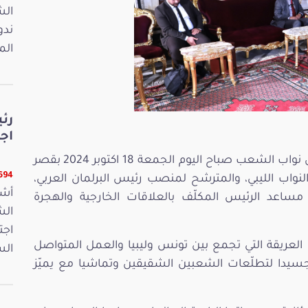
ندو
الم
رئ
اجت
استقبل السيد ابراهيم بودربالة رئيس مجلس نواب الشعب صباح اليوم الجمعة 18 اكتوبر 2024 بقصر
22694 
واب الليبي، والمترشح لمنصب رئيس البرلمان العربي،
أشر
 مساعد الرئيس المكلّف بالعلاقات الخارجية والهجرة
اجت
عريقة التي تجمع بين تونس وليبيا والعمل المتواصل
الس
جسيدا لتطلّعات الشعبين الشقيقين وتماشيا مع يميّز