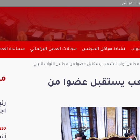
بث المباشر
نواب
نشاط هياكل المجلس
مجالات العمل البرلماني
مساندة العمل
جلس نواب الشعب يستقبل عضوا من مجلس النواب الليبي
مق
ب يستقبل عضوا من
رئ
اجت
25830 
أشر