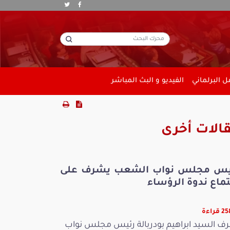
 البرلماني
الفيديو و البث المباشر
الات أخرى
يس مجلس نواب الشعب يشرف على
ماع ندوة الرؤساء
قراءة
ف السيد ابراهيم بودربالة رئيس مجلس نواب