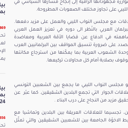
مؤازرة مجهوداتها الرامية إلى إنجاح مسارها السياسي في
بي
الليبي على تجاوز مختلف الصعوبات المطروحة.
بمنا
قات مع مجلس النواب الليبي والعمل على مزيد دفعها.
9869 قر
مان العربي بالنّظر الى دوره في تعزيز العمل العربي
همته في الدفاع عن قضايا الأمّة العربية ومعاضدة
لعي
لصدد على ضرورة تنسيق المواقف بين البرلمانيين العرب
الإ
وحدة الشعوب العربية بما يمكّنها من استرجاع مكانتها
يمث
لوقوف بصلابة أمام كل محاولات تركيعها.
و مجلس النواب الليبي ما يجمع بين الشعبين التونسي
بي
لاقات الجوار التي تجمع البلدين الشقيقين. كما عبّر عن
بم
قيق مزيد من النجاح على درب البناء .
24
دين، تجسيما للعلاقات العريقة بين البلدين وتماشيا مع
8356 قر
بط الاخوّة الجامعة بين للشعبين الشقيقين والتي تمثّل