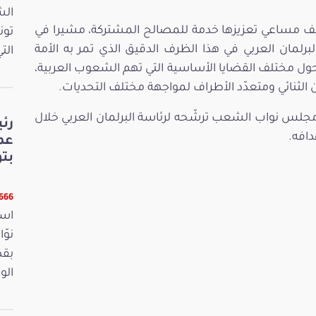
الش
تكثيف مساعي تعزيزها خدمة للمصالح المشتركة، مشيرا في
تون
برلمان العربي في هذا الظرف الدقيق الذي تمر به الأمة
الت
ر حول مختلف القضايا الأساسية التي تهم الشعوب العربية،
لثنائي ومتعدّد الأطراف لمواجهة مختلف التحديات.
جلس نواب الشعب ترشّحه لرئاسة البرلمان العربي خلال
رئ
دافه.
عم
بت
6666 قر
است
بقص
الو