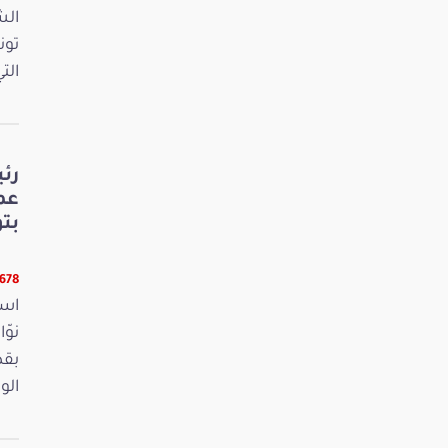
الش
تون
الت
رئ
عم
بت
6678 قرا
است
بقص
الو