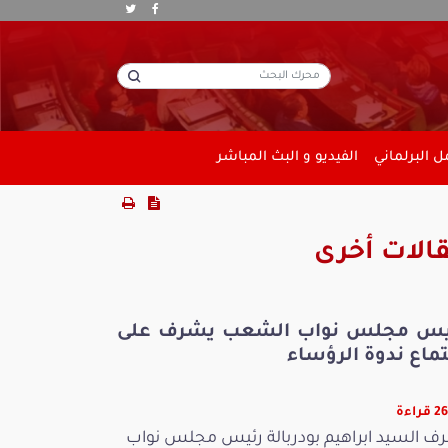
 البرلماني
الفيديو و البث المباشر
الات أخرى
يس مجلس نواب الشعب يشرف على
ماع ندوة الرؤساء
راءة
ف السيد ابراهيم بودربالة رئيس مجلس نواب