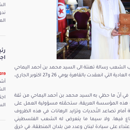
ندو
الم
رئ
اجت
ب الشعب رسالة تهنئة الى السيد محمد بن أحمد اليماحي
23019 ق
بمناسبة انتخابه رئيسا للبرلمان العربي، في دورته العادية التي انعقدت بالقاهرة يومي 26 و27 اكتوبر الجاري،
أشر
أنّ ما حظي به السيد محمد بن أحمد اليماحي من ثقة
اجت
سة هذه المؤسسة العريقة، ستحمّله مسؤولية العمل على
الس
ام تصاعد التّحديات وتزايد الرهانات في هذه الظروف
أوضاع فيها، ولا سيما ما يتعرض له الشعب الفلسطيني
عتداء على سيادة لبنان وعدد من بلدان المنطقة، في خرق