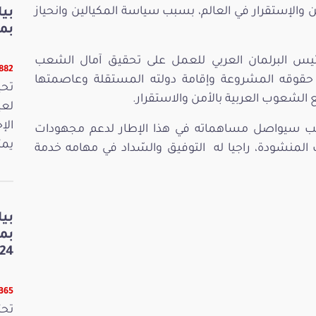
من والإستقرار في العالم، بسبب سياسة المكيالين وانحياز
بي
بمنا
ئيس البرلمان العربي للعمل على تحقيق آمال الشعب
9882 قر
قوقه المشروعة وإقامة دولته المستقلة وعاصمتها
لشعوب العربية بالأمن والاستقرار.
لعي
الإ
ّعب سيواصل مساهماته في هذا الإطار لدعم مجهودات
يمث
 المنشودة، راجيا له التوفيق والسّداد في مهامه خدمة
بي
بم
24
8365 قر