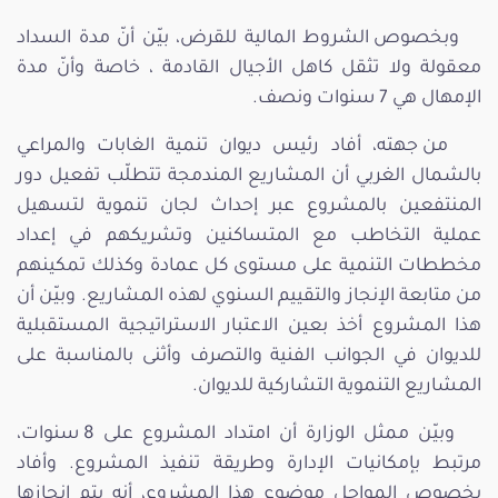
وبخصوص الشروط المالية للقرض، بيّن أنّ مدة السداد
معقولة ولا تثقل كاهل الأجيال القادمة ، خاصة وأنّ مدة
الإمهال هي 7 سنوات ونصف.
من جهته، أفاد رئيس ديوان تنمية الغابات والمراعي
بالشمال الغربي أن المشاريع المندمجة تتطلّب تفعيل دور
المنتفعين بالمشروع عبر إحداث لجان تنموية لتسهيل
عملية التخاطب مع المتساكنين وتشريكهم في إعداد
مخططات التنمية على مستوى كل عمادة وكذلك تمكينهم
من متابعة الإنجاز والتقييم السنوي لهذه المشاريع. وبيّن أن
هذا المشروع أخذ بعين الاعتبار الاستراتيجية المستقبلية
للديوان في الجوانب الفنية والتصرف وأثنى بالمناسبة على
المشاريع التنموية التشاركية للديوان.
وبيّن ممثل الوزارة أن امتداد المشروع على 8 سنوات،
مرتبط بإمكانيات الإدارة وطريقة تنفيذ المشروع. وأفاد
بخصوص المواجل موضوع هذا المشروع، أنه يتم إنجازها