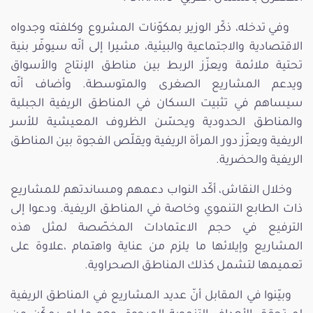
وفي تدخله، ذكّر الوزير بمكوّنات المشروع وكلفته وجدواه
الاقتصادية والاجتماعية والبيئية، مشيرا إلى أنّه سيوفّر بنية
تحتية ملائمة ويعزّز الربط بين مناطق الإنتاج والأسواق
ويدعم المشاريع الصغرى والمتوسطة. وأضاف أنّه
سيساهم في تثبيت السكان في المناطق الريفية الجبلية
والمناطق الحدودية ويحسّن الظروف المعيشية للأسر
الريفية ويعزّز دور المرأة الريفية ويقلّص الفجوة بين المناطق
الريفية والحضرية.
وخلال النقاش، أكّد النواب دعمهم ومساندتهم للمشاريع
ذات الطابع التنموي وخاصة في المناطق الريفية. ودعوا إلى
الترفيع في حجم الاعتمادات المخصّصة لمثل هذه
المشاريع وإيلائها ما يلزم من عناية واهتمام ،علاوة على
تعميمها لتشمل كذلك المناطق الصحراوية.
وبيّنوا في المقابل أنّ عديد المشاريع في المناطق الريفية