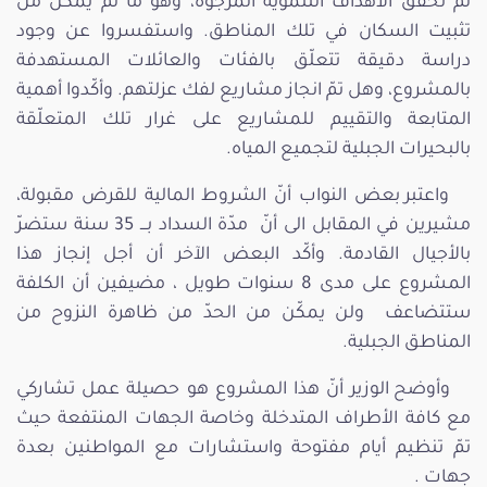
لم تحقق الأهداف التنموية المرجوة، وهو ما لم يمكّن من
تثبيت السكان في تلك المناطق. واستفسروا عن وجود
دراسة دقيقة تتعلّق بالفئات والعائلات المستهدفة
بالمشروع، وهل تمّ انجاز مشاريع لفك عزلتهم. وأكّدوا أهمية
المتابعة والتقييم للمشاريع على غرار تلك المتعلّقة
بالبحيرات الجبلية لتجميع المياه.
واعتبر بعض النواب أنّ الشروط المالية للقرض مقبولة،
مشيرين في المقابل الى أنّ مدّة السداد بـــ 35 سنة ستضرّ
بالأجيال القادمة. وأكّد البعض الآخر أن أجل إنجاز هذا
المشروع على مدى 8 سنوات طويل ، مضيفين أن الكلفة
ستتضاعف ولن يمكّن من الحدّ من ظاهرة النزوح من
المناطق الجبلية.
وأوضح الوزير أنّ هذا المشروع هو حصيلة عمل تشاركي
مع كافة الأطراف المتدخلة وخاصة الجهات المنتفعة حيث
تمّ تنظيم أيام مفتوحة واستشارات مع المواطنين بعدة
جهات .