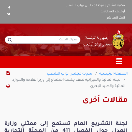
مكتبة هشام جعيّط لمجلس نواب الشعب
أرشيف المداولات
البث المباشر
الصفحة الرئيسية
مدونة مجلس نواب الشعب
لجنة المالية والميزانية تعقد جلسة استماع إلى وزير الفلاحة والموارد
المائية والصيد البحري
مقالات أخرى
لجنة التشريع العام تستمع إلى ممثلي وزارة
العدل حول الفصل 411 من المجلّة التجارية