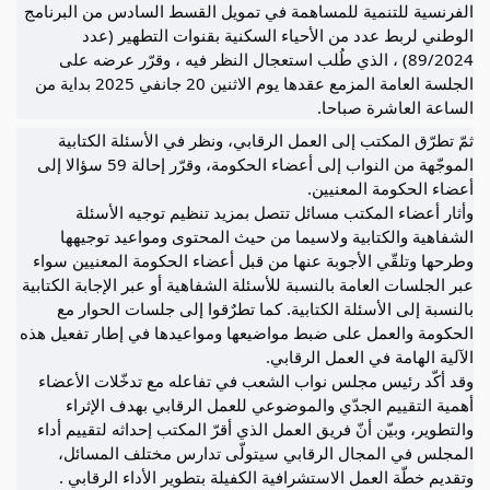
الفرنسية للتنمية للمساهمة في تمويل القسط السادس من البرنامج
الوطني لربط عدد من الأحياء السكنية بقنوات التطهير (عدد
89/2024) ، الذي طُلب استعجال النظر فيه ، وقرّر عرضه على
الجلسة العامة المزمع عقدها يوم الاثنين 20 جانفي 2025 بداية من
الساعة العاشرة صباحا.
ثمّ تطرّق المكتب إلى العمل الرقابي، ونظر في الأسئلة الكتابية
الموجّهة من النواب إلى أعضاء الحكومة، وقرّر إحالة 59 سؤالا إلى
أعضاء الحكومة المعنيين.
وأثار أعضاء المكتب مسائل تتصل بمزيد تنظيم توجيه الأسئلة
الشفاهية والكتابية ولاسيما من حيث المحتوى ومواعيد توجيهها
وطرحها وتلقّي الأجوبة عنها من قبل أعضاء الحكومة المعنيين سواء
عبر الجلسات العامة بالنسبة للأسئلة الشفاهية أو عبر الإجابة الكتابية
بالنسبة إلى الأسئلة الكتابية. كما تطرٌقوا إلى جلسات الحوار مع
الحكومة والعمل على ضبط مواضيعها ومواعيدها في إطار تفعيل هذه
الآلية الهامة في العمل الرقابي.
وقد أكّد رئيس مجلس نواب الشعب في تفاعله مع تدخّلات الأعضاء
أهمية التقييم الجدّي والموضوعي للعمل الرقابي بهدف الإثراء
والتطوير، وبيّن أنّ فريق العمل الذي أقرّ المكتب إحداثه لتقييم أداء
المجلس في المجال الرقابي سيتولّى تدارس مختلف المسائل،
وتقديم خطّة العمل الاستشرافية الكفيلة بتطوير الأداء الرقابي .