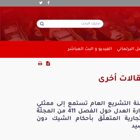
 البرلماني
الفيديو و البث المباشر
الات أخرى
نة التشريع العام تستمع إلى ممثلي
وزارة العدل حول الفصل 411 من المجلّة
تجارية المتعلّق بأحكام الشيك دون
يد