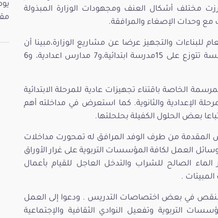
ت مختلف أشكال العنف ومجهودات الوزارة المبذولة
مقت
 مع وحدات الإصغاء والمرافقة.
م للبناءات والتجهيز عرضا عن مشاريع الوزارة،مبينا أن
الإحداثات الجديدة المبرمجة في حدود 30 مؤسسة تتوزع على 15مدرسة ابتدائية،و7 مدارس اعدادية، و6
مرسمة الخاصة باقتناء تجهيزات عادية للمرحلة الابتدائية
 51 بالمائة. وازدادت هذه النسبة ب97 للمرحلة الإعدادية والثانوية. كما استعرض في مداخلته أهم
اعا بعض الحلول الكفيلة بحلحلتها.
وض المقدمة من طرف الوفد المرافق له تمحورت مداخلات
سائل العمل لكافة المؤسسات التربوية على غرار الأوراق
ر الماء الصالح للشراب والتدخل العاجل للقيام بأعمال
لمبيتات .
لنقص في بعض اختصاصات التدريس . ودعوا إلى العمل
سسات التربوية وتفعيل النوادي الثقافية والإجتماعية