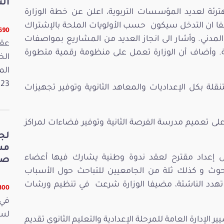
الت
هترئة لعديد المؤسسات التربوية، اعلن عن خطة الوزارة
 ان التدخل سيكون حسب الأولويات الملحة بالإشتراك
5690 قر
دني. وأشار الى انجاز العديد من المشاريع بمواصفات
عقد
ية. وأضاف أن الوزارة تعمل على منظومة رقمية متطورة
الم
2023. وفي 
تنقلة بكل الإعداديات والمعاهد الثانوية وتوفير تجهيزات
لى تعميم مدرسة الفرصة الثانية وتوفير فضاءات لمراكز
لج
 على إعداد مقترح لعقد ندوة وطنية يشارك فيها أعضاء
صي
بحوث و كذلك ثلة من الجامعيين للتباحث حول الأسباب
 تهدد الناشئة، مضيفا الوزارة شرعت في تنظيم ورشات
5300 قر
في 
الإدارة العامة للمرحلة الإعدادية والتعليم الثانوي تقديم