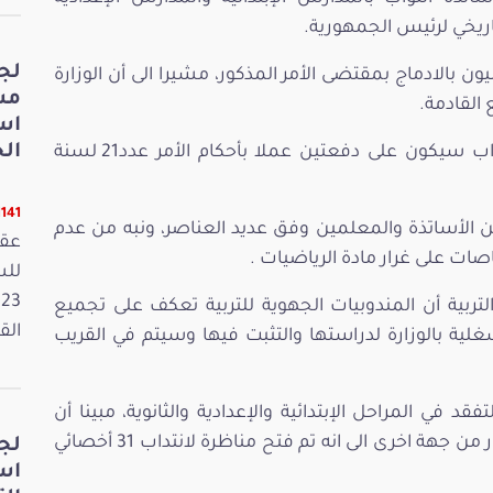
ر تاريخي لرئيس الجمهورية.
لج
 نائب معنيون بالادماج بمقتضى الأمر المذكور، مشيرا الى أن الوزارة
مش
القادمة.
اس
الخ
كما أفاد أن إدماج المعلمين والأساتذة النواب سيكون على دفعتين عملا بأحكام الأمر عدد21 لسنة
11141 قر
من الأساتذة والمعلمين وفق عديد العناصر، ونبه من عدم
عقد
ات على غرار مادة الرياضيات .
لتربية أن المندوبيات الجهوية للتربية تعكف على تجميع
القانون
غلية بالوزارة لدراستها والتثبت فيها وسيتم في القريب
ي المراحل الإبتدائية والإعدادية والثانوية، مبينا أن
الوزارة فتحت مناظرة لإنتداب 160 متفقدا. واشار من جهة اخرى الى انه تم فتح مناظرة لانتداب 31 أخصائي
لج
اس