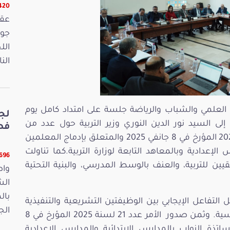
16420 
الل
الن
 العلمي والشباب والرياضة جلسة على امتداد كامل يوم
لج
تها للإستماع إلى السيد نور الدين النوري وزير التربية حول عدد من
فصو
المشاغل التربوية تعلقت بالأمر عدد21 لسنة 2025 المؤرخ في 8 جانفي 2025 والمتعلق بإدماج المعلمين
 الإعدادية وبالمعاهد التابعة لوزارة التربية.كما تناولت
11696 ق
ين للتربية، والعنف بالوسط المدرسي، والبنية التحتية
واص
الش
بال
ل التفاعل الإيجابي بين الوظيفتين التشريعية والتنفيذية
الجمعة 15
ضمن مقاربة شاملة تبلور توجهات الدولة التونسية. وثمن صدور الأمر عدد 21 لسنة 2025 المؤرخ في 8
 والأساتذة النواب بالمدارس الإبتدائية والمدارس الإعدادية