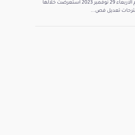
يوم الاربعاء 29 نوفمبر 2023 استعرضت خلالها
رحات تعديل فص...