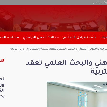
بث المباشر
نواب
نشاط هياكل المجلس
مجالات العمل البرلماني
مساندة العمل
تربية والتكوين المهني والبحث العلمي تعقد جلسة إستماع إلى وزير التربية
مق
مهني والبحث العلمي تعقد
ربية
لج
ال
رص