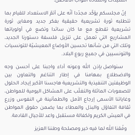
السيدات والسادة النواب الأفاضل،
إنّ مجلسكم يؤكّد مجدّدا أنّه على أتمّ الاستعداد للقيام بما
تتطلبه ثورة تشريعية حقيقية بفكر جديد ومغاير، ثورة
تشريعية تقطع مع ما كان سائدا وتضع في أولوياتها
المشاريع التي تعمل على تنزيل فلسفة دستورنا الجديد،
وتلك التي من شأنها تحسين الأوضاع المعيشيّة للتونسيات
والتونسيين في جميع ربوع البلاد.
سنواصل بإذن الله وعونه أداء واجبنا على أحسن وجه
والاضطلاع بمهامنا في إطار التناغم والتعاون بين
الوظيفتين التنفيذية والتشريعية هاجسنا الأكبر إيجاد الحلول
للصعوبات الماثلة والتغلّب على المشاكل اليومية للمواطن،
وغاياتنا الأسمى إرجاع الأمل والطمأنينة في النفوس وزرع
ثقافة التفاؤل والبذل والعطاء بما يضمن حقوق المواطن
في العيش الكريم ولكفالة مستقبل واعد للأجيال القادمة.
وفّقنا الله لما فيه خير ومصلحة وطننا العزيز