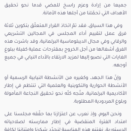
جميعا من إرادة وعزم راسخ للمضي قدما نحو تحقيق
الأهداف التي تحمّلنا من أجلها هذه الأمانة.
وفي هذا السياق، فقد تمّ اتخاذ القرار المتعلّق بتكوين ثلاثة
فرق عمل لتقييم أداء المجلس في المجالين التشريعي
والرقابي وفي مجال الديبلوماسية البرلمانية، وقد باشرت هذه
الفرق أشغالها من أجل الخروج بمقترحات عملية كفيلة ببلوغ
الغايات التي نصبو إليها لمزيد الارتقاء بالأداء النيابي في جميع
أوجهه.
وإنّ هذا الجهد، وكغيره من الأنشطة النيابية الرسمية أو
الأنشطة الحوارية والتكوينية والعلمية التي تنتظم في إطار
الأكاديمية البرلمانية، متّجه كلّه نحو تحقيق النجاعة المأمولة
وبلوغ المردودية المطلوبة.
ونحن اليوم، وإذ نعرب عن اعتزازنا بما حقّقه مجلسنا على
امتداد الفترة المنقضية في إطار ممارسته لصلاحياته
الدستورية، نغتنم هذه المناسبة لنجدّد شكرنا وامتناننا لكافة