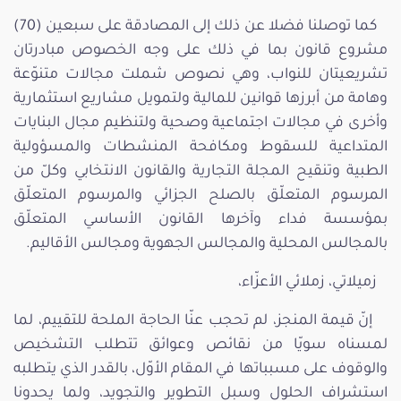
كما توصلنا فضلا عن ذلك إلى المصادقة على سبعين (70)
مشروع قانون بما في ذلك على وجه الخصوص مبادرتان
تشريعيتان للنواب، وهي نصوص شملت مجالات متنوّعة
وهامة من أبرزها قوانين للمالية ولتمويل مشاريع استثمارية
وأخرى في مجالات اجتماعية وصحية ولتنظيم مجال البنايات
المتداعية للسقوط ومكافحة المنشطات والمسؤولية
الطبية وتنقيح المجلة التجارية والقانون الانتخابي وكلّ من
المرسوم المتعلّق بالصلح الجزائي والمرسوم المتعلّق
بمؤسسة فداء وآخرها القانون الأساسي المتعلّق
بالمجالس المحلية والمجالس الجهوية ومجالس الأقاليم.
زميلاتي، زملائي الأعزّاء،
إنّ قيمة المنجز، لم تحجب عنّا الحاجة الملحة للتقييم، لما
لمسناه سويّا من نقائص وعوائق تتطلب التشخيص
والوقوف على مسبباتها في المقام الأوّل، بالقدر الذي يتطلبه
استشراف الحلول وسبل التطوير والتجويد، ولما يحدونا