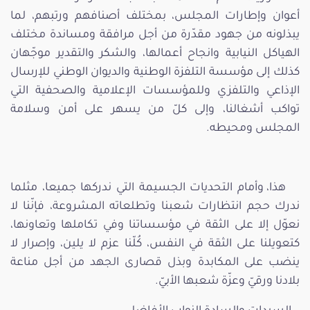
أعوان وإطارات المجلس، بمختلف أصنافهم ورتبهم، لما
يبذلونه من جهود مقدّرة من أجل مرافقة ومساندة مختلف
الهياكل النيابية وانجاح أعمالها، والشكر والتقدير موجّهان
كذلك إلى مؤسسة التلفزة الوطنية والديوان الوطني للإرسال
الإذاعي والتلفزي وللمؤسسات الإعلامية والصحفية التي
تواكب أشغالنا، وإلى كلّ من يسهر على أمن وسلامة
المجلس ومحيطه.
هذا، وأمام التحديات الجسيمة التي ندركها جميعا، مثلما
ندرك حجم انتظارات شعبنا وتطلعاته المشروعة، فإنّنا لا
نعوّل إلا على الثقة في مؤسساتنا وفي تكاملها وتعاونها،
كتعويلنا على الثقة في النفس، كُلّنا عزم لا يلين، وإصرار لا
ينضب على المكابدة وبذل قصارى الجهد من أجل مناعة
بلادنا ورقيّ وعزّة شعبها الأبيّ.