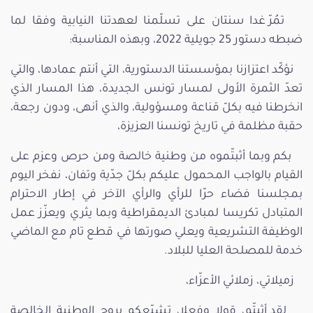
تمُرّ غدا سنتان على تسلّمنا لعهدتنا النيابية وفقا لما
ضبطه دستور 25 جويلية 2022، وبهذه المناسبة:
نؤكّد اعتزازنا بمؤسستنا الدستورية، التي أنتم عمادها، والتي
تعدّ الثمرة الأولى لمسار تونس الجديدة، هذا المسار الذي
انخرطنا فيه بكلّ قناعة ومسؤولية، والذي أنهى، ودون رجعة،
حقبة مظلمة في تاريخ تونسنا العزيزة،
بكم وبما أثبتّموه من وطنية خالصة ومن حرص وعزم على
القيام بالواجب المحمول عليكم بكلّ جدّية وتفان، نفخر اليوم
بمجلسنا فضاء حرّا للرأي والرأي الآخر في إطار الاحترام
المتبادل تكريسا لمبادئ الديمقراطية وبما يثري ويعزّز عمل
الوظيفة التشريعية ويعلي صورتها في قطع تام مع الماضي
خدمة للمصلحة العليا للبلاد.
زميلاتي، زملائي الأعزّاء،
لقد أثبتّم، قولا وفعلا، تشبّعكم بروح الوطنية الخالصة