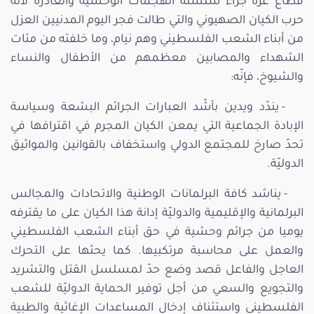
قطاع غزة جراء سلسلة الهجمات الوحشية والغادرة لآلة
حرب الكيان الصهيوني والتي طالت فجر اليوم المدنيين العزل
من أبناء الشعب الفلسطيني وهم نيام، وما خلفته من مئات
الشهداء والمصابين معظمهم من الأطفال والنساء
والشيوخ، فإنّه:
- يندّد ويدين بأشّد العبارات الجرائم البشعة وسياسة
الإبادة الجماعية التي يمعن الكيان المجرم في اقترافها في
تحدّ صارخ للمجتمع الدولي واستخفاف بالقوانين والمواثيق
الدوليّة.
- يناشد كافة البرلمانات الوطنية والاتحادات والمجالس
البرلمانية والإقليمية والدوليّة إدانة هذا الكيان على ما يقترفه
يوميا من جرائم وحشية في حق أبناء الشعب الفلسطيني
والعمل على محاسبة مرتكبيها. كما يحثها على التحرك
العاجل والفاعل قصد وضع حدّ لمسلسل القتل والتشريد
والتجويع والسعي من أجل توفير الحماية الدوليّة للشعب
الفلسطيني واستئناف إدخال المساعدات الإغاثية والطبية