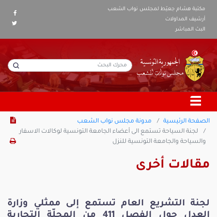
مكتبة هشام جعيّط لمجلس نواب الشعب
أرشيف المداولات
البث المباشر
الصفحة الرئيسية
مدونة مجلس نواب الشعب
لجنة السياحة تستمع الى أعضاء الجامعة التونسية لوكالات الاسفار
والسياحة والجامعة التونسية للنزل
مقالات أخرى
لجنة التشريع العام تستمع إلى ممثلي وزارة
العدل حول الفصل 411 من المجلّة التجارية