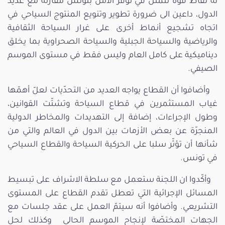
له نقاط قوّة تتمثّل في توفّر الأمن بتونس مقارنة مع عديد
الدول، داعين الى ضرورة تطوير وتنويع المنتوج السياحي في
اتجاه تشجيع أنماط أخرى على غرار السياحة الثقافية
والرياضية والسياحة الجبلية والسياحة الصحراوية بما يخلق
ديناميكية على كامل العام وليس فقط في مستوى الموسم
الصيفي.
وأضافوا أن القطاع يواجه العديد من التحدّيات لعلّ أهمّها
غياب المستثمرين في قطاع السياحة وتشتّت القوانين،
وطول الإجراءات، إضافة إلى التهديدات والمخاطر الدولية
المنجرّة عن بعض الأزمات بين الدول في العالم والتي من
شأنها أن تؤثّر سلبا على الحركية السياحة والقطاع السياحي
في تونس.
وأكّدوا ان اللجنة ستعمل مع سلطة الاشراف على تبسيط
المسائل الإجرائية التي تعطل تقدم القطاع على المستوى
التشريعي. وأضافوا أنه سيتمّ العمل على عقد جلسات مع
الجهات المختصّة لإنجاح الموسم الحالي وكذلك لحل