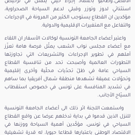
الأقصى.وطالبو باعتماد إجراء حيني يتمثل في ترخيص
استثنائي لدوز وتوزر وقبلي لدعم السياحة الصحراوية،
مؤكدين ان القطاع يستوجب الكثير من المرونة في الإجراءات
والتفاعل مع المتغيرات الإقليمية والدولية.
واعتبر أعضاء الجامعة التونسية لوكالات الأسفار ان اللقاء
مع أعضاء مجلس نواب الشعب يمثّل فرصة هامة تعزّز
أملهم في تطوير الإجراءات والتشريعات التي تجاوزتها
التطورات العالمية وأصبحت تحد من تنافسية القطاع
السياحي عامة في ظلّ تحدّيات محلّية وأخرى إقليمية
وتحوّلات عميقة تشهدها منطقة شمال أفريقيا بما ساهم
في تشديد المنافسة على تونس في خصوص استقطاب
السيّاح الأجانب.
واستمعت اللجنة اثر ذلك الى أعضاء الجامعة التونسية
للنزل الذين قدموا في بداية تدخلهم عرضا عن واقع القطاع
السياحي في تونس، مؤكّدين أهمية السياحة ووزنها في
الاقتصاد الوطني باعتبارها قطاعا حيويا، له قدرة تشغيلية