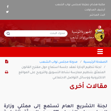
مكتبة هشام جعيّط لمجلس نواب الشعب
أرشيف المداولات
البث المباشر
الصفحة الرئيسية
مدونة مجلس نواب الشعب
لجنة تنظيم الإدارة تعقد جلسة استماع حول مقترح القانون
المتعلّق بتنظيم ممارسة نشاط التسويق والترويج على المواقع
الالكترونية ووسائل التواصل الاجتماعي
مقالات أخرى
لجنة التشريع العام تستمع إلى ممثلي وزارة