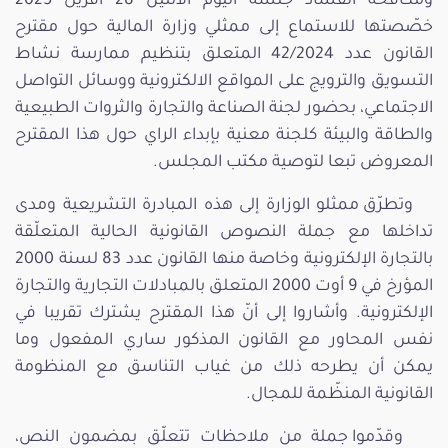
ومكافحة الفساد جلسة اليوم الاثنين 28 افريل 2025
خصّصتها للاستماع إلى ممثلي وزارة المالية حول مقترح
القانون عدد 42/2024 المتعلق بتنظيم ممارسة نشاط
التسويق والترويج على المواقع الالكترونية ووسائل التواصل
الاجتماعي، بحضور لجنة الصناعة والتجارة والثروات الطبيعية
والطاقة والبيئة كلجنة معنية بإبداء الراي حول هذا المقترح
المعروض تبعا لتوصية مكتب المجلس.
وتطرّق ممثلو الوزارة إلى هذه المبادرة التشريعية ومدى
تداخلها مع جملة النصوص القانونية الحالية المتعلّقة
بالتجارة الإلكترونية وخاصة منها القانون عدد 83 لسنة 2000
المؤرخ في 9 أوت 2000 المتعلق بالمبادلات التجارية والتجارة
الإلكترونية. وأشاروا إلى أنّ هذا المقترح يشترك تقريبا في
نفس المحاور مع القانون المذكور ساري المفعول وما
يمكن أن يطرحه ذلك من غياب التناسق مع المنظومة
القانونية المنظّمة للمجال.
وقدّموا جملة من ملاحظات تتعلّق بمضمون النص،