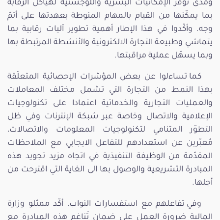
ومدى توفّر الإمكانيات البشرية واللوجستية لهياكل الرقابة
بما يمكّنها من القيام بالمهام المنوطة بعهدتها على أتمّ
وجه. وأكّدوا في هذا الإطار أهمية تطوير آليات رقابية بما
يتماشي وطبيعة التجارة الالكترونية والأنشطة المرتبطة بها
وبما يسهّل عملية مراقبتها.
كما تساءلوا عن بعض المؤشرات الإحصائية المتعلّقة
بهذا النمط من التجارة التي تشمل مختلف المعاملات
والعمليات التجارية والخدماتية اعتمادا على تكنولوجيات
الإعلامية والاتصال وخاصة عبر شبكة الإنترنات وفي ظل
التطوّر المتنامي لتكنولوجيات المعلومات والاتصالات،
مُعبّرين عن استعدادهم للتفاعل الايجابي مع الملاحظات
المقدّمة من الوظيفة التنفيذية في اتجاه مزيد تجويد هذه
المبادرة التشريعية والوصول بها الى الغاية التي اقترحت من
أجلها.
وفي تفاعلهم مع استفسارات النواب، أكّد ممثلو وزارة
المالية ضرورة العمل على ضمان تَناغم هذه المبادرة مع