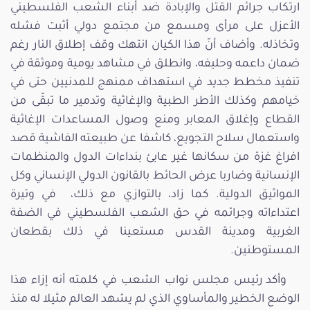
ارتكاب جرائم القتل والإبادة ضد أبناء الشعب الفلسطيني
الأعزل على مرأى ومسمع من مجتمع دولي أثبت فشله
وتخاذله. وأضاف أنّ هذا الكيان انتهك وقف إطلاق النار رغم
ضمان داعمه وحليفه، وانطلق في مشاهد يومية وموثقة في
تنفيذ مخطط جديد في استهداف ممنهج للمدنيين حتى في
خيامهم وكذلك الأطر الطبية والإغاثية وتدمير ما تبقّى من
القطاع وإغلاق المعابر ومنع وصول المساعدات الإغاثية
واستعمال سلاح التجويع، كاشفا عن طبيعته الفاشية قصد
افراغ غزة من سكانها غير عابئ بنداءات الدول والمنظمات
الإنسانية وضاربا عرض الحائط بالقانون الدولي الإنساني وكل
المواثيق الدولية. كما زاد، بالتوازي مع ذلك، في وتيرة
اعتداءاته وجرائمه في حق الشعب الفلسطيني في الضفة
الغربية ومدينة القدس مستعينا في ذلك بقطعان
المستوطنين.
وأكد رئيس مجلس نواب الشعب في كلمته أنه إزاء هذا
الوضع الخطير والمأساوي الذي لم يشهد العالم مثيلا له منذ