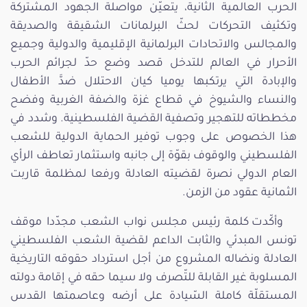
الحرب العالمية الثانية، يتعيّن مواصلة الجهود المشتركة
وتكثيف التحركات لحثّ البرلمانات الشقيقة والصديقة
والمجالس والاتحادات البرلمانية الإقليمية والدولية وجميع
الأحرار في العالم للتدخل قصد وضع حدّ لجرائم الحرب
والإبادة التي يرتكبها يوميا كيان الاحتلال ضدَّ الأطفال
والنساء والشيوخ في قطاع غزة والضفة الغربية وفضح
مخططاته للتهجير وتصفية القضية الفلسطينية. وشدد في
هذا الخصوص على وجوب توفير الحماية الدولية للشعب
الفلسطيني والوقوف بقوّة إلى جانبه واستثمار تعاطف الرأي
العام الدولي نصرة لقضيته العادلة ورفعا لمظلمة قاربت
الثمانية عقود من الزمن.
وأكّدت كلمة رئيس مجلس نواب الشعب مجدّدا موقف
تونس المبدئي والثابت الداعم لقضية الشعب الفلسطيني
العادلة ونضاله المشروع من أجل استرداد حقوقه التاريخية
المسلوبة غير القابلة للتّصرف ولا سيما حقه في إقامة دولته
المستقلّة كاملة السّيادة على أرضه وعاصمتها القدس