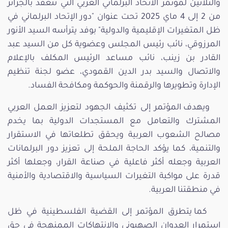
والثلاثين لمؤتمر الاتحاد البرلماني العربي التي تنعقد بالجزائر
من 2 إلى 4 ماي 2025 تحت عنوان "دور الإتحاد البرلماني في
ظل المتغيرات الإقليمية والدولية" بوفد يترأسه السيد الأنور
المرزوقي، نائب رئيس المجلس وعضوية كل من السيد عبد
القادر بن زينب، نائب مساعد الرئيس المكلف بالإعلام
والاتصال والسيد بدر الدين القمودي، عضو لجنة تنظيم
الإدارة وتطويرها والرقمنة والحوكمة ومكافحة الفساد.
ويهدف المؤتمر إلى تكثيف الجهود لتعزيز العمل العربي
المشترك والتعامل مع المستجدات الدولية بما يخدم
مصالح الشعوب العربية ويحقق تطلعاتها في الاستقرار
والتنمية، كما يؤكد الحاجة الملحة إلى تعزيز دور البرلمانات
العربية وجعله أكثر فاعلية في صناعة القرار، وجعلها أكثر
قدرة على مواكبة التغيرات السياسية والاقتصادية والأمنية
في منطقتنا العربية.
كما يتطرق المؤتمر إلى القضية الفلسطينية في ظل
استمرار العدوان الصهيوني والانتهاكات الممنهجة في حق