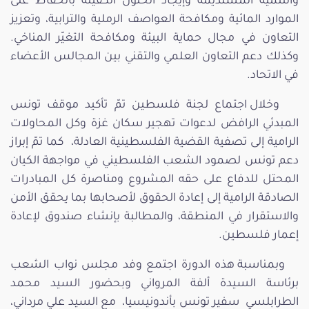
والتنمية المستديمة وإيجاد الحلول الكفيلة بالحفاظ على
الموارد المائية ومكافحة العواصف الرملية والترابية، وتعزيز
التعاون في مجال حماية البيئة ومكافحة التغيّر المناخي.
وكذلك دعم التعاون العلمي والتقني بين المجالس الأعضاء
في الاتحاد.
وخلال اجتماع لجنة فلسطين تمّ تأكيد موقف تونس
المبدئي الرافض لدعوات تهجير سكان غزة وكل المحاولات
الرامية إلى تصفية القضية الفلسطينية العادلة، كما تمّ إبراز
دعم تونس لصمود الشعب الفلسطيني في مواجهة الكيان
المحتل للدفاع على حقه المشروع ومناصرة كل المبادرات
الصادقة الرامية إلى إعادة الحقوق لأصحابها بما يحقق الأمن
والاستقرار في المنطقة، والمطالبة بإنشاء صندوق لإعادة
إعمار فلسطين.
وبمناسبة هذه الدورة اجتمع وفد مجلس نواب الشعب
برئاسة السيدة ألفة المرواني وبحضور السيد محمد
الطرابلسي سفير تونس بأندونيسيا، مع السيد علي مرداني،