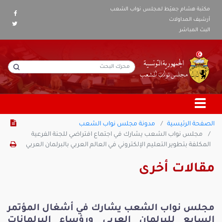
مكتبة هشام جعيّط لمجلس نواب الشعب
أرشيف المداولات
البث المباشر
الصفحة الرئيسية
مدونة مجلس نواب الشعب
مجلس نواب الشعب يشارك في اجتماع افتراضي للجنة الفرعية
المكلفة بتطوير التعليم الإلكتروني في العالم العربي بالبرلمان العربي
مقالات أخرى
مجلس نواب الشعب يشارك في أشغال المؤتمر
السابع للبرلمان العربي ورؤساء البرلمانات