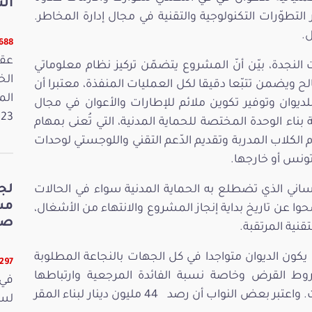
الت
طوّرات التكنولوجية والتقنية في مجال إدارة المخاطر.
ل.
5688 قر
عقد
نجدة، بيّن أنّ المشروع يتضمّن تركيز نظام معلوماتي
ويضمن تتبّعا دقيقا لكل العمليات المنفذة، معتبرا أن
الم
لديوان وتوفير تكوين ملائم للإطارات والأعوان في مجال
2023. وفي 
 بناء الوحدة المختصة للحماية المدنية، التي تُعنى بمهام
 الكلاب المدربة وتقديم الدّعم التقني واللوجستي لوحدات
تونس أو خارجها.
لج
لإنساني الذي تضطلع به الحماية المدنية سواء في الحالات
وا عن تاريخ بداية إنجاز المشروع والانتهاء من الأشغال،
صي
قنية المرتقبة.
ى يكون الديوان متواجدا في كل الجهات بالنجاعة المطلوبة
5297 قرا
وط القرض وخاصة نسبة الفائدة المرجعية وارتباطها
في 
بنسبة عائد السندات الفرنسية خلال 10 سنوات. واعتبر بعض النواب أن رصد 44 مليون دينار لبناء المقر