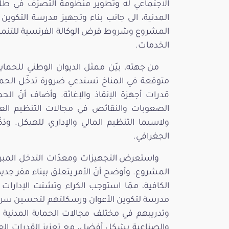
الاجتماعي له وتطوير منظومة التصرّف في طلب
المدنية، الى جانب بناء وتجهيز مدرسة التكوي
المشروع وشروط قرض الوكالة الفرنسية للتنمية.
الخدمات.
من جهته، بيّن ممثل الديوان الوطني للحماي
متوقعة في المناخ تستدعي ضرورة تدخّل الحماي
قدرات أجهزة الإنقاذ والإغاثة. وأضاف أنّ الح
الصعوبات والنقائص في مجالات التنظيم العام 
ولاسيما التنظيم المالي والإداري للهيكل. وذكّ
الجغرافي.
واستعرض التجهيزات ومعدّات التدخل المبرم
المشروع. وأوضح أنّ الأمر يتعلق ببناء مقر جديد
الكافية، ممّا استوجب الكراء وتشتت الإدارات و
مدرسة لتكوين الأعوان ورسكلتهم لتحسين سرعة 
وتدريبهم في مختلف مجالات الحماية المدنية 
والصناعية بشكل أفضل، مع تعزيز القدرات العم