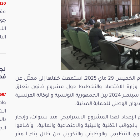
16420 
الل
الن
لج
فصو
عقدت لجنة المالية والميزانية جلسة صباح يوم الخميس 29 ماي 2025، استمعت خلالها إلى ممثّل عن
عن وزارة الاقتصاد والتخطيط حول مشروع قانون يتعلق
بالموافقة على اتفاقية القرض المبرمة بتاريخ 24 سبتمبر 2024 بين الجمهورية التونسية والوكالة الفرنسية
11687 ق
واص
ان الوطني للحماية المدنية.
الش
مّ الإعداد لهذا المشروع الاستراتيجي منذ سنوات، وإنجاز
بال
 في الغرض منذ سنة 2023 تتعلّق بالجوانب التقنية والبيئية والاجتماعية والمالية. وأضافوا
الجمعة 15
ى التنظيمي والوظيفي والتكويني من خلال بناء المقر