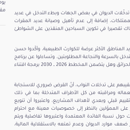
مقت
 تدخّلات الديوان في بعض الجهات وبطء التدخل في عديد
والممتلكات، إضافة إلى عدم تأهيل وصيانة عديد المقرات
ناك تقصيرا في تكوين السباحين المنقذين على الشواطئ
د المناطق الأكثر عرضة للكوارث الطبيعية، وأكّدوا حسن
لتدخل بالسرعة والنجاعة المطلوبتين. وتساءلوا عن برنامج
وتصوّر الديوان في استعمال الطائرات لإطفاء الحرائق وهل يتضمن المخطط 2026 ــ 2030 برمجة اقتناء
قيبهم على تدخلات النواب، أنّ القرض ضروري للاستجابة
عماله ومراقبته من كل الأطراف المتدخلة بما في ذلك
قييم قبلي وبعدي لأهداف المشاريع، واعتبروا أن تنويع
 على المموّلين بالنظر إلى خصوصيات معينة مع احترام
ت حول نسبة الفائدة المعتمدة واعتبروها تفاضلية ويتم
ضعف موارد الديوان وعدم تمتعه بالاستقلالية المالية،