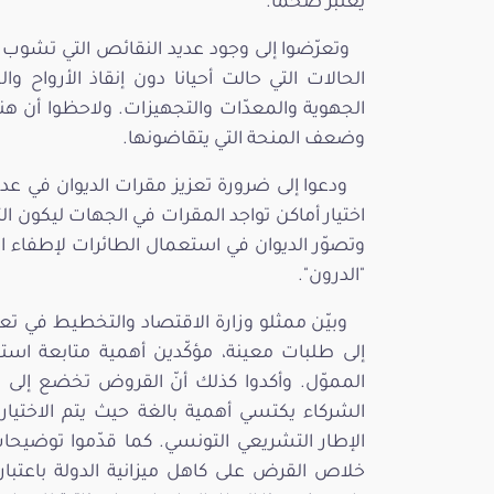
يُعتبر ضخما.
وتعرّضوا إلى وجود عديد النقائص التي تشوب
الحالات التي حالت أحيانا دون إنقاذ الأرواح 
الجهوية والمعدّات والتجهيزات. ولاحظوا أن ه
وضعف المنحة التي يتقاضونها.
ودعوا إلى ضرورة تعزيز مقرات الديوان في عدي
اختيار أماكن تواجد المقرات في الجهات ليكون ا
"الدرون".
وبيّن ممثلو وزارة الاقتصاد والتخطيط في تع
إلى طلبات معينة، مؤكّدين أهمية متابعة است
المموّل. وأكدوا كذلك أنّ القروض تخضع إلى ت
الشركاء يكتسي أهمية بالغة حيث يتم الاختيار
الإطار التشريعي التونسي. كما قدّموا توضيحا
خلاص القرض على كاهل ميزانية الدولة باعتبار 