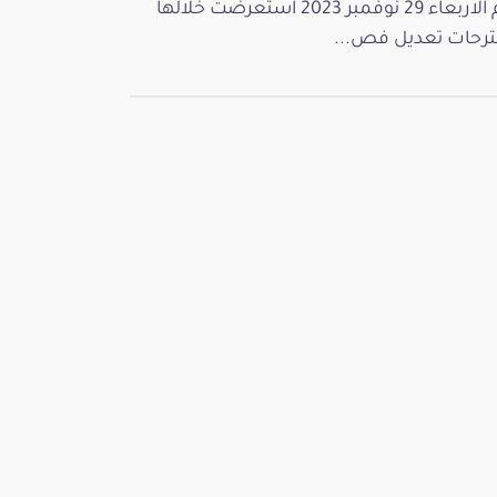
يوم الاربعاء 29 نوفمبر 2023 استعرضت خلالها
رحات تعديل فص...