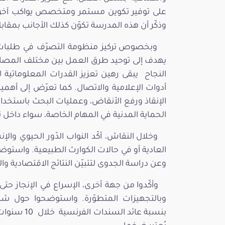
على توفير تكوين مستمر ومتخصص يواكب آخر الت
وذكّر أن هذه المدرسة تكوّن كذلك الأجانب بمقاب
وبخصوص تركيز منظومة التصرّف في طلبات ال
يهدف إلى توحيد طرق العمل بين مختلف المصالح 
النجاح يبقى رهين تعزيز القدرات المعلوماتية ل
أدوات الإعلامية والاتصال. كما تعرّض إلى أهمية
الإنقاذ ورفع الأنقاض، وعمليات البحث باستخدام
الحماية المدنية في المهام الخاصة، سواء داخل 
وخلال النقاش، أكّد النواب الدّور الحيوي وا
العادية أو في حالات الكوارث الطبيعية. واستوضح
وعن دراسة الجدوى لتتبيّن النتائج الاقتصادية والت
وأكّدوا من جهة أخرى، الإسراع في الإنجاز حت
وبالتجهيزات المتطوّرة. واستوضحوا حول شر