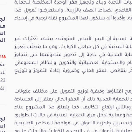
ات النجدة وبناء وتجهيز مقر الوحدة المختصة للحماية
ن القاعدي لضباط الصف بالزريبة. واستعرضوا تمويل هذا
 وأكدوا أنه ستكون لهذا المشروع نقلة نوعية في إسداء
لج
مش
اس
ة المدنية أن البحر الأبيض المتوسّط يشهد تغيّرات غير
الخ
ة المدنية في كل مراحل الكوارث، وهو ما يتطلّب تعزيز
ماية المدنية في حاجة إلى تطوير منظومتها حتى تتجاوز
11138 قر
والاستجابة العملياتية والتكوين والنظام المعلوماتي
عقد
ر بنقائص المقر الحالي وضرورة إعادة التمركز والتوزيع
القانون
ج اقتناؤها وكيفية توزيع التمويل على مختلف مكوّنات
 للحماية المدنية ذلك أن المقر الحالي يفتقر إلى المساحة
بالتالي ارتفاع التكاليف. كما يتعلق هذا المشروع ببناء
وفعالية تدخّل فرق الحماية المدنية في حالات الطوارئ
لج
وتحسين جاهزية الأعوان في مواجهة المخاطر الطبيعية
اس
لياتية للأعوان في في التصدي للكوارث والأزمات علاوة