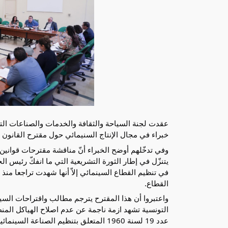
خبراء في مجال الإنتاج السنيمائي حول مقترح القانون ا
وفي تدخّلهم أوضح الخبراء أنّ مناقشة مقترحات قواني
يتنزّل في إطار الثورة التشريعية التي ما انفكّ رئيس ا
في تنظيم القطاع السينمائي إلاّ أنها شهدت تراجعا منذ
القطاع.
واعتبروا أن هذا المقترح يترجم مطالب واقتراحات السين
التونسية تشهد ازمة ناجمة عن عدم اصلاح الهياكل المن
عدد 19 لسنة 1960 المتعلق بتنظيم الصناع