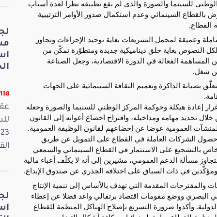
نة 2011 المحدث للمركز الوطني للسينما والصورة والذي لم يقع تطبيقه نظرا لعدة أسباب
هوض بالقطاع السينمائي وعدم استكمال صدور الأوامر الترتيبية
 القطاع.
لج
ملة وعميقة لمجمل التشريعات بغاية توحيد الإجراءات وتجاوز
مش
 لكل النصوص بغاية خلق ديناميكية جديدة ومتطوّرة تمكّن من
اس
ن المساهمة الفعالة في الدورة الاقتصادية، وجعل الصناعة
الخ
ن شغل.
لّق بصيانة الذاكرة وتعميم الثقافة السينمائية على الجهات
11138 قر
امة.
غرار إعادة هيكلة وحوكمة المركز الوطني للسنيما والصورة وجعله
عقد
لال تحديد مهامه ومداخيله، واقتراح اخضاع أعوانه إلى القانون
ت والمنشآت العمومية عوضا عن إخضاعهم لقانون الوظيفة العمومية.
ل حصول الشركات العاملة في القطاع على التمويل عن طريق
القانون
لخاص بالتشجيع على الاستثمار في القطاع السينمائي والسمعي
نون المالية لسنة 2026 بما يسمح بتجاوز مسألة الدعم العمومي، مشيرين إلى أنه لا يكلّف أعباء مالية
 ومؤكّدين في ذات السياق على اختلافه الجذري عن صندوق الإبداع.
ات والمقترحات المقدمة التي تهدف بالأساس إلى تنمية الإنتاج
عي البصري ووضع مقومات اقتصاد برتقالي واعد فضلا عن إعطاء
لج
دولية. وأكدوا ضرورة التسريع بإصلاح الهياكل المنظمة للقطاع
اس
منظمة للقطاع بما يقطع نهائيا مع كافة أشكال التضارب