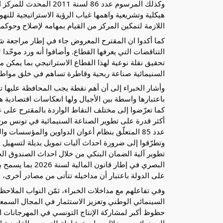
وكذلك المرسوم عدد 86 لس
هيكلية وتشريعية واهمها غياب الرؤية الاستراتيجية للن
اللازمة لتمكين المركز من القيام بمهامه لإصلاح وحوكمة
كما أكدوا ان المقترح المعروض جاء في إطار مراجعة شا
التناقضات التي يعرفها القطاع. وأضافوا أنه ورد موحّدا
تحقيق نقلة نوعية لهذا القطاع الاستراتيجي بما يمكن م
السنيمائية صناعة ربحية وقاطرة تساهم في خلق مواط
وأشار الخبراء إلى أن أهم نقطة يجب المحافظة عليها تتع
باعتبارها واسطة بين الأجيال ولها انعكاسات اقتصادية ه
كما تعرّضوا إلى مختلف النقاط الواردة بالمقترح على 
أكثر قدرة على تطوير الصناعة السنيمائية في تونس من خ
عدد 85 المتعلّق بنظام أعوان الدواوين والمؤسسا
وتطرّقوا إلى ضرورة احداث آليات تمويل بديلة لتسهي
تطوير آلية الضمان البنكي من خلال احداث الصندوق ا
البصري في إطار قا
على الدولة باعتبار أن مداخيله تتأتى من مصادر أخرى،
وفي تفاعلهم مع مداخلات الخبراء، ثمّن النواب الملاحظ
السينمائي الوطني وتعزيز الاستثمار في المجال السم
حظوظ أكبر لمشاركة الإنتاج التونسي في المهرجانات ال
السينمائي من خلال مراجعة شاملة للنصوص القانونية ال