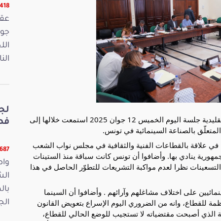
16418 ق
الل
الن
لج
عقدت لجنة السياحة والثقافة والخدمات والصناعات التقليدية جلسة اليوم الخميس 12 جوان 2025 استمعت خلالها إلى
فصو
لمتعلّق بالصناعة السينمائية في تونس.
ن في علاقة بالقطاعات الفنية والثقافية في مجلس نواب الشعب
11687 ق
لجمهورية
ينادي بها. وأضافوا أن تونس كانت سباقة منذ الستينات
واص
 التسعينات نظرا لعدم مواكبة التشريعات للتطوّر الحاصل في هذا
الش
بال
مائيين على اختلاف مشاغلهم وآرائهم . وأضافوا أن السينما
ظمة للقطاع، وانه من الضروري اليوم الإسراع بتعويض القانون
الجمعة 15
ة السينمائية الذي أصبحت مقتضياته لا تستجيب للوضع الحالي للقطاع،