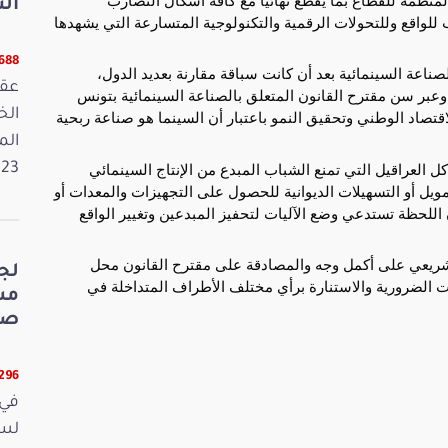
الت
لواقع وللتحولات الرقمية والتكنولوجية المتسارعة التي يشهدها
5688 قر
عة السينمائية بعد أن كانت سباقة مقارنة بعديد الدول،
عقد
، وعبر سن مقترح القانون المتعلق بالصناعة السينمائية بتونس
قتصاد الوطني وتحقيق النمو باعتبار أن السينما هو صناعة ربحية
الم
ل العراقيل التي تمنع الشباب المبدع من الإنتاج السينمائي
2023. وفي 
ويل أو التسهيلات الديوانية للحصول على التجهيزات والمعدات أو
اللحظة تستدعي وضع الآليات لتحفيز المبدعين وتغيير الواقع
التشريعي على أكمل وجه والمصادقة على مقترح القانون محل
لج
ت الضرورية والاستنارة برأي مختلف الأطراف المتداخلة في
صي
5296 قر
في 