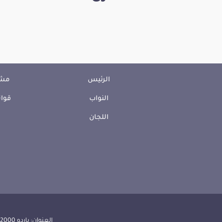
الرئيس
مشا
النواب
قوان
اللجان
العنوان: باردو 2000 الجمهورية التونسية | الهاتف: 000 157 71 (216) | الفاكس:608 514 71 (216) |