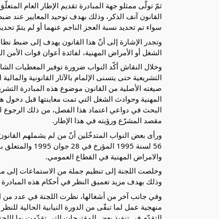
القانون آنف الذكر، وذلك بهدف توحيد المعايير عند 
سواء تم تحديد نسبة العجز الناجم عنهما أو لم يتمّ تحديد
وتجدر الإشارة إلى أنّ هذا القانون يهدف إلى ضبط نظ
الشغل أو الأمراض المهنية، لفائدة أعوان قوات الأمن ا
وخلال النقاش أكّد النواب ضرورة توفير المعطيات الشام
صيغته الأصلية من القانون موضوع هذه المبادرة التشري
المهنية وحوادث الشغل التي تمت معاينتها قبل دخول هذا
البحث في دواعي اعتماد هذا الفصل، من ذلك الرجوع ل
مقصد المشرّع ورؤيته في هذا الإطار.
56 لسنة 1995 الم
والامراض المهنية في القطاع العمومي.
وخلصت اللجنة إلى تنظيم جملة من الاستماعات إلى مختل
وذلك بهدف مزيد تعميق النظر في أحكام هذه المبادرة ا
وفي جانب آخر من أشغالها، نظرت اللجنة في عدد من المس
منهجية عمل لما تبقّى من الدورة النيابية الحالية للن
التقدّم في تنفيذ بعض المقترحات التي تقدّمت بها ال