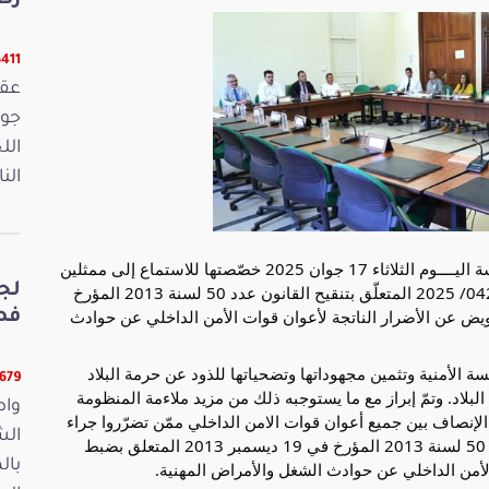
رص
16411 ق
الل
الن
عقدت لجنة الدفاع والأمن والقوات الحاملة للسلاح جلسة اليــــوم الثلاثاء 17 جوان 2025 خصّصتها للاستماع إلى ممثلين
لج
عن جهة المبادرة من النواب حول مقترح القانون عدد 042/ 2025 المتعلّق بتنقيح القانون عدد 50 لسنة 2013 المؤرخ
الأمن الداخلي عن حوادث
فصو
ة الأمنية وتثمين مجهوداتها وتضحياتها للذود عن حرمة البلاد
11679 ق
لاد. وتمّ إبراز مع ما يستوجبه ذلك من مزيد ملاءمة المنظومة
واص
لإنصاف بين جميع أعوان قوات الامن الداخلي ممّن تضرّروا جراء
الش
حوادث شغل أو أمراض مهنية ولم يشملهم القانون عدد 50 لسنة 2013 المؤرخ في 19 ديسمبر 2013 المتعلق بضبط
بال
لأمن الداخلي عن حوادث الشغل والأمراض المهنية.