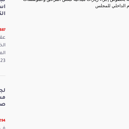
لج
اس
الت
5687 قرا
عقد
الم
2023. وفي 
لج
صي
5294 قر
في 