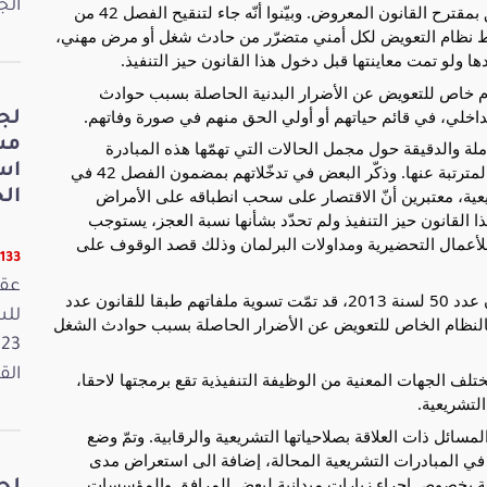
الجمعة 15
ثمّ تولّى ممثلو جهة المبادرة تقديم الإطار العام المتعلّق بمقترح القانون المعروض. وبيّنوا أنّه جاء لتنقيح الفصل 42 من
ضبط نظام التعويض لكل أمني متضرّر من حادث شغل أو مرض مهني،
ها ولو تمت معاينتها قبل دخول هذا القانون حيز التنفيذ.
ام خاص للتعويض عن الأضرار البدنية الحاصلة بسبب حوادث
لداخلي، في قائم حياتهم أو أولي الحق منهم في صورة وفاتهم.
لج
مش
لة والدقيقة حول مجمل الحالات التي تهمّها هذه المبادرة
اس
التشريعية حتى يتسنى الإلمام بالآثار القانونية والمالية المترتبة عنها. وذكّر البعض في تدخّلاتهم بمضمون الفصل 42 في
عية، معتبرين أنّ الاقتصار على سحب انطباقه على الأمراض
الخ
 القانون حيز التنفيذ ولم تحدّد بشأنها نسبة العجز، يستوجب
لأعمال التحضيرية ومداولات البرلمان وذلك قصد الوقوف على
11133 قر
عقد
ورأى بعض النواب المتدخّلين أنّ من لم يشملهم القانون عدد 50 لسنة 2013، قد تمّت تسوية ملفاتهم طبقا للقانون عدد
ؤرخ في 28 جوان 1995 والمتعلق بالنظام الخاص للتعويض عن الأضرار الحاصلة بسبب حوادث الشغل
القانون
ف الجهات المعنية من الوظيفة التنفيذية تقع برمجتها لاحقا،
لتشريعية.
ائل ذات العلاقة بصلاحياتها التشريعية والرقابية. وتمّ وضع
ظر في المبادرات التشريعية المحالة، إضافة الى استعراض مدى
لجنة بخصوص إجراء زيارات ميدانية لبعض المرافق والمؤسسات