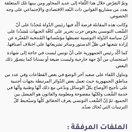
وتمّ التعرّض خلال هذا اللّقاء إلى عديد المحاور ومن بينها تلك المتعلقة
بعدد من مشاريع القوانين ذات البُعد الاقتصادي والإجتماعي على وجه
الخصوص.
وكانت هذه المقابلة فرصة أكّد فيها رئيس الدّولة مُجدّدا على أنّ
الشّعب التونسي يخوض حرب تحرير على كافّة الجبهات مُشدّدا على
أنّ سياسة الدّولة التونسية تضبطها مؤسّساتها المُنتخبة المُعبّرة عن
إرادة شعبها في ظلّ الدستور وسائر تشريعاتها على اختلاف أصنافها.
كما أكّد رئيس الجمهورية على أنّ تونس ليست في حاجة إلى شهادة
استحسان من أيّ جهة خارجية وليست ضيعة أو بستانا كما يتصوّر ذلك
البعض.
وتناول اللقاء على صعيد آخر الوضع في بعض القطاعات وفي عدد من
مناطق الجمهورية حيث تعمل بعض الدّوائر المرتبطة بجهات أجنبية
على تأجيج الأوضاع بكلّ الوسائل وتدّعي مع ذلك أنّها وطنية وأنّها في
خدمة الشّعب ولكنّها مفضوحة ومعلومة والقانون هو الفيصل بين
الجميع، ثمّ إنّ الشّعب التونسي يعرف الحقائق كلّها وسيُحبط كلّ
الترتيبات التي تُحاك ضدّه.
الملفات المرفقة :