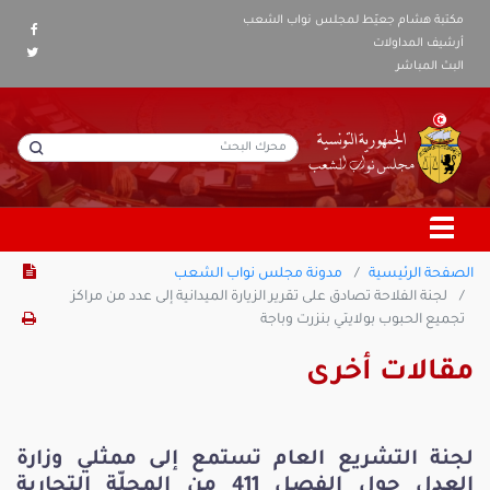
مكتبة هشام جعيّط لمجلس نواب الشعب
أرشيف المداولات
البث المباشر
الصفحة الرئيسية
مدونة مجلس نواب الشعب
لجنة الفلاحة تصادق على تقرير الزيارة الميدانية إلى عدد من مراكز
تجميع الحبوب بولايتي بنزرت وباجة
مقالات أخرى
لجنة التشريع العام تستمع إلى ممثلي وزارة
العدل حول الفصل 411 من المجلّة التجارية