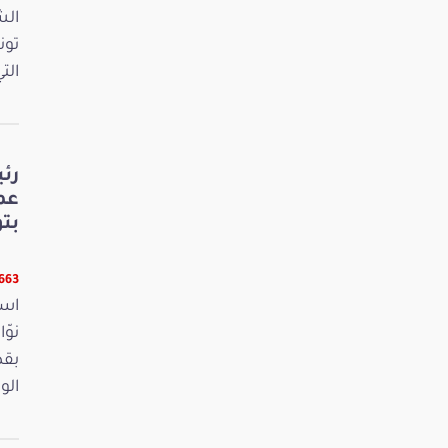
الش
تون
الت
رئ
عم
بت
6663 قر
است
بقص
الو