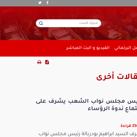
 البرلماني
الفيديو و البث المباشر
الات أخرى
يس مجلس نواب الشعب يشرف على
ماع ندوة الرؤساء
قراءة
ف السيد ابراهيم بودربالة رئيس مجلس نواب