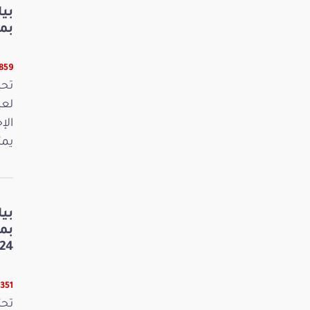
بي
بمنا
9859 قر
لعي
الإ
يمث
بي
بم
24
8351 قرا