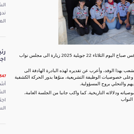
ندو
الم
رئ
أدّى وفد من فوج الصداقة للكشّافة التونسية بجهة صفاقس صباح اليوم الثلاثاء 22 جويلية 2025 زيارة الى مجلس نواب
اجت
عب بهذا الوفد، وأعرب عن تقديره لهذه البادرة الهادفة الى
على خصوصيات الوظيفة التشريعية، منوّها بدور الحركة الكشفية
22547 ق
يهم والتحلي بروح المسؤولية.
أشر
ته ودلالاته التاريخية. كما واكب جانبا من الجلسة العامة،
النواب
اجت
الس