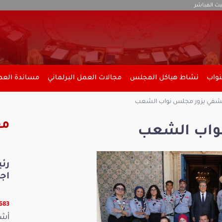
بث المباشر
نواب
نشاط هياكل المجلس
مجالات العمل البرلماني
مساندة العمل
شفي يزور مجلس نواب الشعب
مق
واب الشعب
رئ
اجت
25683 
أشر