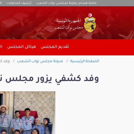
مكتبة هشام جعيّط لمجلس نواب الشعب
أرشيف المداولات
ال
تقديم المجلس
هياكل المجلس
ال
الصفحة الرئيسية
مدونة مجلس نواب الشعب
وفد ك
وفد كشفي يزور مجلس ن