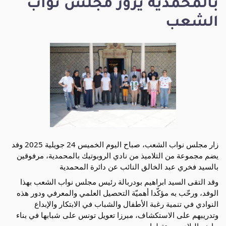
بالمحمدية يزور مجلس نواب
الشعب
زار مجلس نواب الشعب، صباح اليوم الخميس 24 جويلية 2025 وفد
يضم مجموعة من التلاميذ من نادي الروبوتيك بالمحمدية، مرفوقين
بالسيد فخري عبد الخالق النائب عن دائرة المحمدية
وقد التقى السيد ابراهيم بودربالة رئيس مجلس نواب الشعب بهذا
الوفد، ورحّب به مؤكّدا أهميّة التحصيل العلمي والمعرفي ودور هذه
النوادي في تنمية رغبة الأطفال والشباب في الابتكار والإبداع
وتدريبهم على الاستكشاف، مبرزا تعويل تونس على شبابها في بناء
حاضر البلاد
ومستقبلها.