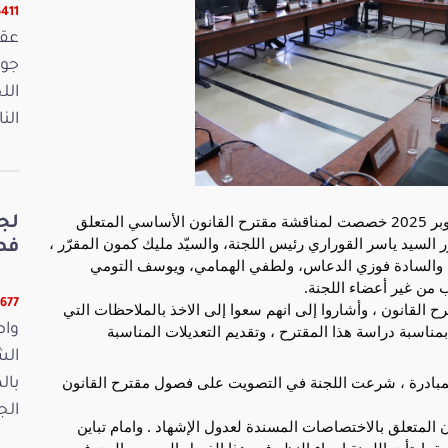
16411 ق
الل
الن
عقدت لجنة التشريع العام جلسة اليوم الخميس 23 أكتوبر 2025 خصصت لمناقشة مقترح القانون الأساسي المتعلق
لج
إشهاد عدد 41-2023، وذلك بحضور السيد ياسر القوراري رئيس اللجنة، والسيّد مليك كمون المقرّر ،
فصو
ط والسادة فوزي الدعاس، ولطفي الهمامي، ويوسف التومي
من غير أعضاء اللجنة.
11677 قر
ح القانون ، وأشاروا إلى انهم سعوا إلى الاخذ بالملاحظات التي
بمناسبة دراسة هذا المقترح ، وتقديم التعديلات المناسبة
واص
الش
لمبادرة ، شرعت اللجنة في التصويت على فصول مقترح القانون
بال
الجمعة 15
فصل 26 من مقترح القانون المتعلق بالاختصاصات المسندة لعدول الإشهاد . وامام تباين