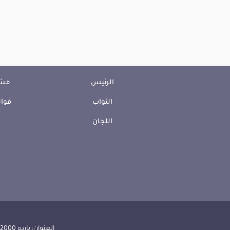
الرئيس
مشا
النواب
قوان
اللجان
العنوان: باردو 2000 الجمهورية التونسية | الهاتف: 000 157 71 (216) | الفاكس:608 514 71 (216) |