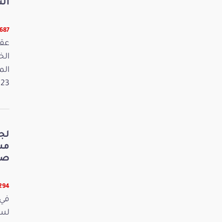
الت
5687 قرا
عقد
الم
2023. وفي 
لج
صي
5294 قر
في 