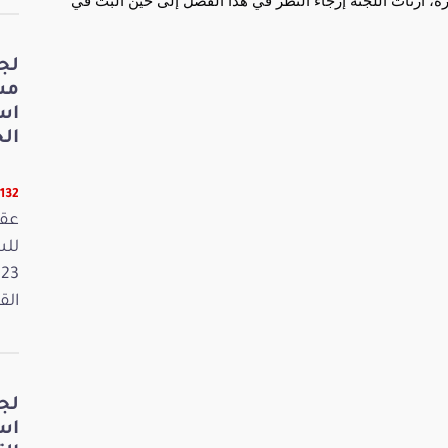
درة، ارتأت اللجنة إرجاء النظر في هذا الفصل إلى حين البت في
لج
مش
اس
الخ
11132 قر
عقد
القانون
لج
اس