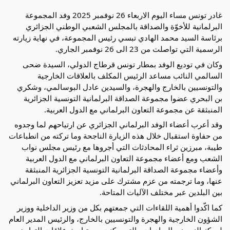
غادر تونس مساء اليوم الاربعاء 26 نوفمبر 2025 وفد المجموعة
البرلمانية للأخوّة والصداقة بالمجلس الشعبي الوطني الجزائري
برئاسة السيد محمد الهادي تبسي رئيس المجموعة، في نهاية زيارته
الرسمية التي تواصلت من 23 الى 26 نوفمبر الجاري.
وكان في توديع الوفد بمطار تونس قرطاج الدولي، السيدة ضحى
السالمي النائب مساعد الرئيس المكلف بالعلاقات الخارجية
والتونسيين بالخارج والهجرة، والسيدين عادل البوسالمي، وشكري
بن البحري عضوا مجموعة الصداقة البرلمانية التونسية الجزائرية
المنبثقة عن مجموعة التعاون البرلماني مع الدول العربية.
وقد أعرب أعضاء الوفد البرلماني الجزائري عن ارتياحهم لما وجدوه
من حفاوة استقبال خلال هذه الزيارة الناجحة وما تركته من انطباعات
طيبة، مبرزين ثراء المحادثات التي أجروها مع رئيس مجلس نواب
الشعب ومع أعضاء مجموعة التعاون البرلماني مع الدول العربية
وأعضاء مجموعة الصداقة البرلمانية التونسية الجزائرية المنبثقة
عنها، وما ترجمته من عزم مشترك على مزيد تعزيز التعاون البرلماني
بين البلدين عبر مختلف الآليات المتاحة.
كما اكّدوا أهمية اللقاءات التي جمعتهم بكل من وزير الداخلية ووزير
الشؤون الخارجية والهجرة والتونسيين بالخارج، والرئيس المدير العام
لمركز النهوض بالصادرات والتي مكنت من تباحث علاقات التعاون