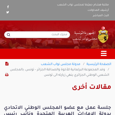
مكتبة هشام جعيّط لمجلس نواب الشعب
أرشيف المداولات
البث المباشر
الصفحة الرئيسية
مدونة مجلس نواب الشعب
وفد المجموعة البرلمانية للأخوة والصداقة الجزائر – تونس، بالمجلس
الشعبي الوطني الجزائري ينهي زيارته الى تونس
مقالات أخرى
جلسة عمل مع عضو المجلس الوطني الاتحادي
بدولة الامارات العربية المتحدة ونائب رئيس