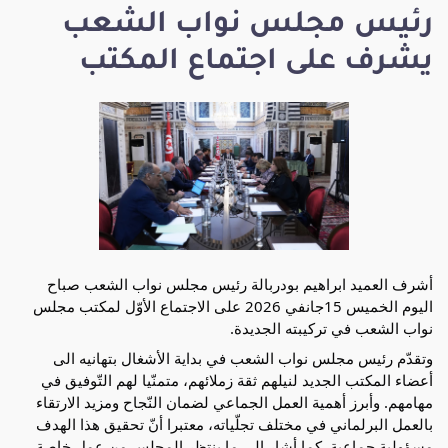
رئيس مجلس نواب الشعب
يشرف على اجتماع المكتب
أشرف العميد ابراهيم بودربالة رئيس مجلس نواب الشعب صباح
اليوم الخميس 15جانفي 2026 على الاجتماع الأوّل لمكتب مجلس
نواب الشعب في تركيبته الجديدة.
وتقدّم رئيس مجلس نواب الشعب في بداية الأشغال بتهانيه الى
أعضاء المكتب الجديد لنيلهم ثقة زملائهم، متمنّيا لهم التّوفيق في
مهامهم. وأبرز أهمية العمل الجماعي لضمان النّجاح ومزيد الارتقاء
بالعمل البرلماني في مختلف تجلّياته، معتبرا أنّ تحقيق هذا الهدف
مسؤولية جماعية. كما أشار إلى ما ينتظر المجلس من عمل خاصة