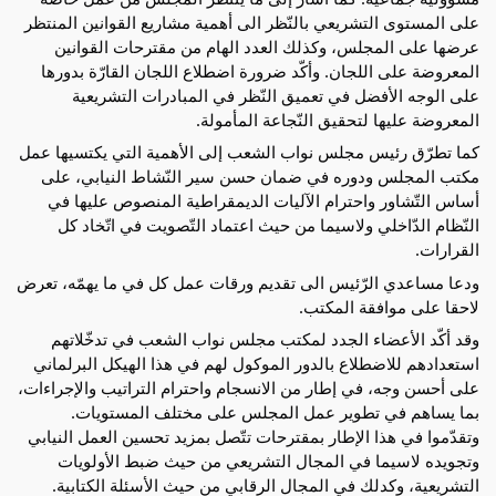
على المستوى التشريعي بالنّظر الى أهمية مشاريع القوانين المنتظر
عرضها على المجلس، وكذلك العدد الهام من مقترحات القوانين
المعروضة على اللجان. وأكّد ضرورة اضطلاع اللجان القارّة بدورها
على الوجه الأفضل في تعميق النّظر في المبادرات التشريعية
المعروضة عليها لتحقيق النّجاعة المأمولة.
كما تطرّق رئيس مجلس نواب الشعب إلى الأهمية التي يكتسيها عمل
مكتب المجلس ودوره في ضمان حسن سير النّشاط النيابي، على
أساس التّشاور واحترام الآليات الديمقراطية المنصوص عليها في
النّظام الدّاخلي ولاسيما من حيث اعتماد التّصويت في اتّخاد كل
القرارات.
ودعا مساعدي الرّئيس الى تقديم ورقات عمل كل في ما يهمّه، تعرض
لاحقا على موافقة المكتب.
وقد أكّد الأعضاء الجدد لمكتب مجلس نواب الشعب في تدخّلاتهم
استعدادهم للاضطلاع بالدور الموكول لهم في هذا الهيكل البرلماني
على أحسن وجه، في إطار من الانسجام واحترام التراتيب والإجراءات،
بما يساهم في تطوير عمل المجلس على مختلف المستويات.
وتقدّموا في هذا الإطار بمقترحات تتّصل بمزيد تحسين العمل النيابي
وتجويده لاسيما في المجال التشريعي من حيث ضبط الأولويات
التشريعية، وكدلك في المجال الرقابي من حيث الأسئلة الكتابية.