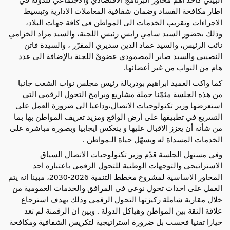
اطار مكافحة الفساد وضمان شفافية المعاملات الادارية وتبسيط
الاجراءات وتقريب الخدمات الى المواطن في كافة جهات البلاد،
وذلك بحضور السيد سامي رايس رئيس اللجنة، والسيد مراد الخزامي
نائب الرئيس، والسيد عماد الدين سديري المقرّر ، والسيدة فاتن
النصيبي والسيد صابر المصمودي عضويْ اللجنة بالإضافة الى عدد
هام من النواب من غير أعضائها.
كما واكب العميد ابراهيم بودربالة رئيس مجلس نواب الشعب جانبا
من هذه الجلسة مثمّنا جملة مشاريع وبرامج التحول الرقمي التي
استعرضها وزير تكنولوجيات الاتصال،وداعيا الى ضرورة العمل على
التسريع في تطبيقها على أرض الواقع ومزيد تعريف المواطن بها بما
من شأنه أن يعزز الاقبال عليها و ينعكس ايجابيا وبصورة مباشرة على
الخدمات المسداة له ويسهّل حياة الـمواطن .
وفي مستهل الجلسة قدّم وزير تكنولوجيات الاتصال السياق
الاستراتيجي والتوجهات الوطنية للتحول الرقمي باعتباره احد
المحاور الاساسية لمشروع مخطط التنمية 2026-2030، مبينا انه يتم
العمل على احداث تحول نوعي في المرافق والخدمات العمومية من
خلال مقاربة شاملة ركيزتها التحول الرقمي وذلك بهدف استرجاع
علاقة الثقة بين المواطن وهياكل الدولة . وبين ان الرقمنة لم تعد
خيارا تقنيا فحسب بل ضرورة استراتيجية لتكريس الشفافية ومكافحة