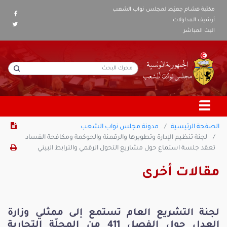
مكتبة هشام جعيّط لمجلس نواب الشعب
أرشيف المداولات
البث المباشر
الصفحة الرئيسية
مدونة مجلس نواب الشعب
لجنة تنظيم الإدارة وتطويرها والرقمنة والحوكمة ومكافحة الفساد
تعقد جلسة استماع حول مشاريع التحول الرقمي والترابط البيني
مقالات أخرى
لجنة التشريع العام تستمع إلى ممثلي وزارة
العدل حول الفصل 411 من المجلّة التجارية