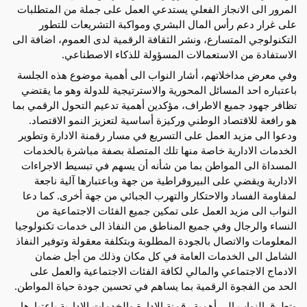
المرور الى الانجاز الفعلي يستدعي العمل على جملة من المتطلبات
على غرار دعم رأس المال البشري ومواكبة التشريعات للتطور
التكنولوجي المتسارع، ونشر الثقافة الرقمية لدى العموم، اضافة الى
الاستفادة من الاستعمالات المسؤولة للذكاء الاصطناعي.
وفي معرض مداخلاتهم، أشار النواب الى أهمية موضوع هذه الجلسة
باعتباره احد المسائل المحورية والاسترتيجية للدولة وهو ما يقتضي
تظافر جهود جميع الاطراف، مؤكدين أهمية تدعيم التحول الرقمي بما
هو رافعة للاقتصاد الوطني وركيزة أساسية لتعزيز النمو الاقتصاد.
ودعوا الى مزيد العمل على التسريع في مسار رقمنة الادارة وتطوير
الخدمات الادارية خاصة منها تلك المتصلة بصفة مباشرة بالخدمات
المسداة الى المواطن بما من شأنه أن يسهم في تبسيط الاجراءات
الادارية ويقضي على البيروقراطية من جهة وباعتبارها آلية ناجعة
لمقاومة الفساد والاحتكار والتهرب الجبائي من جهة أخرى. كما دعا
النواب الى مزيد العمل على تمكين جميع الفئات الاجتماعية من
النساء والرجال وفي جميع المناطق من النفاذ الى خدمات تكنولوجيا
المعلومات والاتصال بالجودة المطلوبة وبتكلفة معقولة وتوفير النفاذ
الشامل الى الخدمات العامة في كل مكان وذلك من أجل ضمان
الادماج الاجتماعي والمالي لكافة الفئات الاجتماعية والعمل على
الحد من الفجوة الرقمية بما يساهم في تحسين جودة حياة المواطن.
وتطرق النواب الى أهمية رقمنة الادارة والخدمات الادارية باعتبارها