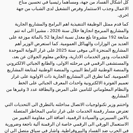
كل اشكال الفساد من جهة، ومساهما رئيسيا في تحسين مناخ
الاعمال وجذب الاستثمار وفرص التشغيل لدى الشباب من جهة
اخرى.
كما قدم ممثل الوظيفة التنفيذية اهم البرامج والمشاريع الجارية
والمشاريع المبرمج انجازها خلال سنة 2026 ، مشيرا الى انه تتم
متابعة 192 مشروعا بلغ معدل نسبة انجازها 52 بالمائة موزعة على
العديد من الوزارات والهياكل العمومية. كما استعرض الوزير أهم
المشاريع المنجزة الى موفى سنة 2025 على غرار البوابة الموحدة
للخدمات، ودور الخدمات الادارية، وخلاص معلوم الجولان عن بعد،
والمستشفى الرقمي في مرحلته الاولى، والطابع الجبائي الالكتروني
والمنصة الوطنية للترابط البيني، والمنصة الوطنية لمتابعة المشاريع
العمومية. كما تطرق الى المشاريع الجارية ذات الاولوية على غرار
تعميم الفوترة الالكترونية واحداث المعرف الجبائي على الخط
والنظام المعلوماتي للتامين على المرض والبطاقة عدد 3 وغيرها من
المشاريع.
واختتم وزير تكنولوجيات الاتصال مداخلته بالتطرق الى التحديات التي
تعترض مسار رقمنة الخدمات على غرار تنامي المخاطر المتصلة
بالامن السيبرني والسيادة الرقمية، اضافة الى مقاومة التغيير من
الاستعمال الورقي الى الرقمي خاصة ان الرقمنة آلية ناجعة وضرورية
في الحرب ضد الفساد والبيروقراطية. واشار في سياق متصل الى ان