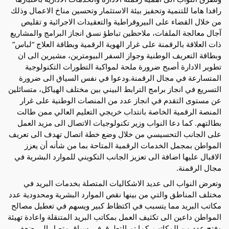
رافدا هاما للتنمية وتحفيز بيئة الاستثمار وتحسين مناخ الاعمال وذلك
من خلال القضاء على البيروقراطية والتعقيدات الاجرائية و تقليص
آجال معالجة الملفات، ملاحظين تباطؤ نسق انجاز البرامج والمشاريع
ذات العلاقة بالرقمنة على غرار الهوية الرقمية وبطاقة العلاج “لباس”
وبطاقة التعريف الوطنية وجواز السفر البيومترين، مشيرين الى ان
تطوير الادارة أصبح ضرورة ملحة لمواكبة التطورات التكنولوجية
المتسارعة في مجال الرقمنة.ودعوا في نفس السياق الى ضرورة
التسريع في انجاز برامج الترابط البيني بين مختلف الهياكل، متسائلين
عن مستوى التقدم في انجاز عدد من المنصات الوطنية على غرار
المنصة الرقمية الخاصة بانتداب خريجي التعليم العالي ممن طالت
بطالتهم. كما دعا النواب وزير تكنولوجيات الاتصال الى مزيد العمل
على الجانب التحسيسي من خلال وضع خطة اتصال تهدف الى تعريف
المواطن بمجمل الخدمات الرقمية المتاحة بما من شأنه أن يعزز
الاقبال عليها اضافة الى تعزيز الجانب التكويني للموارد البشرية في
مجال الرقمنة.
وتعرض النواب الى عديد الاشكاليات المتصلة بخدمات البريد في
مختلف المناطق والتي من بينها نقص الموارد البشرية ومحدودية عدد
مكاتب البريد مما يتسبب في اكتظاظ كبير ويسهم في تعطيل مصالح
المواطن داعين الى تكثيف العمل بمكاتب البريد المتنقلة واعادة تهيئة
وفتح عدد من المكاتب. كما تم التطرق في سياق متصل الى ضعف