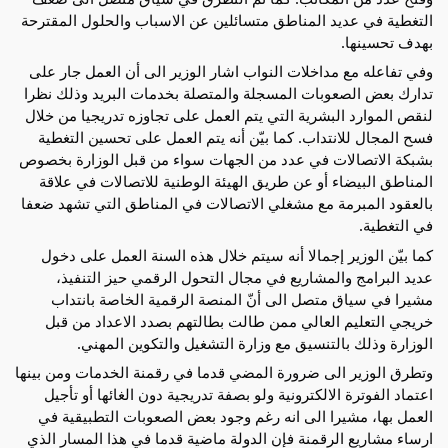
التغطية في عديد المناطق متسائلين عن الاسباب والحلول المقترحة
بهدف تحسينها.
وفي تفاعله مع مداخلات النواب اشار الوزير الى أن العمل جار على
تدارك بعض الصعوبات المسجلة والمتصلة بخدمات البريد وذلك نظرا
لنقص الموارد البشرية التي يتم العمل على تجاوزه تدريجيا من خلال
فسح المجال للانتداب. كما بيّن أنه يتم العمل على تحسين التغطية
بشبكة الاتصالات في عدد من الجهات سواء من قبل الوزارة بخصوص
المناطق البيضاء أو عن طريق الهيئة الوطنية للاتصالات في علاقة
بالعقود المبرمة مع مشغلي الاتصالات في المناطق التي تشهد ضعفا
في التغطية.
كما بيّن الوزير إجمالا أنه سيتم خلال هذه السنة العمل على دخول
عديد البرامج والمشاريع في مجال التحول الرقمي حيز التنفيذ،
مشيرا في سياق متصل الى أنّ المنصة الرقمية الخاصة بانتداب
خريجي التعليم العالي ممن طالت بطالتهم بصدد الاعداد من قبل
الوزارة وذلك بالتنسيق مع وزارة التشغيل والتكوين المهني.
وتطرق الوزير الى ضرورة المضي قدما في رقمنة الخدمات ومن بينها
اعتماد الفوترة الالكترونية ولو بصفة تدريجية دون الغائها أو تأجيل
العمل بها، مشيرا الى انه رغم وجود بعض الصعوبات التطبيقية في
ارساء مشاريع الرقمنة فإن الدولة ماضية قدما في هذا المسار الذي