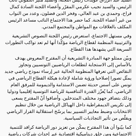
الرئيس، والسيد نجيب عكرمي المقرّر وأعضاء اللجنة السادة كمال
فراح، وحمدي بن عبد العالي، وفخر الدين فضلون، وعدد من النواب
من غير أعضاء اللجنة. كما حضر هذا الاجتماع النائب مساعد الرئيس
المكلف بالعلاقات مع المواطن والمجتمع المدني.
وفي مستهل الاجتماع، استعرض رئيس اللجنة النصوص التشريعية
والترتيبية المنظمة لقطاع الرياضة مؤكّدا أنها لم تعد تواكب التطورات
السريعة التي يشهدها هذا القطاع.
وبيّن ممثلو جهة المبادرة التشريعية أن المقترح المعروض يهدف
بالأساس إلى الاستجابة لتطلعات الرياضيين التونسيين وتجاوز
النقائص التي تعرفها المنظومة الحالية عبر إرساء نموذج رياضي جديد
يمثّل تصورا إصلاحيا ورؤية شاملة لإعادة هيكلة القطاع الرياضي في
تونس على أسس حديثة تضمن الاستدامة والديمومة للمرفق العام
الرياضي، كما يٌعزّز القدرة التنافسية للرياضة التونسية إقليميا ودوليا
وذلك بتضافر جهود مختلف المتدخلين. وأضافوا أنّ المقترح يسعى
إلى تكريس الديمقراطية داخل الهياكل الرياضية من خلال تنظيم
الانتخابات وضبط معايير التسيير بما يرسّخ استقلالية القرار الرياضي
ويقلّص من تأثير التجاذبات السياسية.
كما بيّنوا أن هذا المقترح يمكّن من تعزيز دور الرياضة كرافد للتنمية
الاجتماعية ومن خلق ديناميكية اقتصادية عبر إحداث شركات رياضية