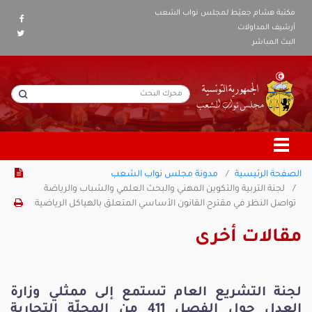
مكتبة هشام جعيّط لمجلس نواب الشعب
أرشيف المداولات
البث المباشر
الصفحة الرئيسية
مدونة مجلس نواب الشعب
لجنة التربية والتكوين المهني والبحث العلمي والشباب والرياضة
تواصل النظر في مقترح القانون الأساسي المتعلق بالهياكل الرياضية
مقالات أخرى
لجنة التشريع العام تستمع إلى ممثلي وزارة
العدل حول الفصل 411 من المجلّة التجارية