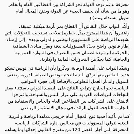
محترفة تدعم توجه الدولة نحو الشراكة بين القطاعين العام والخاص
وهو ما من شأنه أن يخفف العبء عن الدولة ويفتح المجال أمام
تمويل مستدام ومتنوّع.
وأكّد النواب خلال النقاش أن القطاع يمر بأزمة هيكلية عميقة،
واعتبروا أن هذا المقترح يمثّل خطوة إصلاحية تستجيب للتحوّلات التي
تشهدها الرياضة على المستويين الوطني والدولي ويهدف إلى إرساء
إطار قانوني واضح يحدّد المسؤوليات بدقة ويعزّز مبادئ الشفافية
والحوكمة الرشيدة لضمان حسن التصرف في الموارد العمومية
والخاصة، كما يحدّ من التجاوزات المالية والإدارية.
وشدّد النواب على أهمية الرقابة، وذكّروا بأن الرياضة في تونس تشكو
عديد النقائص منها تردّي البنية التحتية ونقص الصيانة الدورية وضعف
التمويل واندثار العمل التطوعي بالإضافة إلى هجرة المواهب
الرياضية نحو الخارج وتراجع النتائج على الصعيد الدولي باستثناء بعض
النجاحات للرياضات الفردية على غرار التنس والسباحة. واقترحوا
الانفتاح على الشراكات بين القطاعين العام والخاص والاستفادة من
التجارب الناجحة للدول الرائدة في مجال الاستثمار الرياضي.
كما تم تأكيد أهمية فتح المجال أمام خريجي معاهد الرياضة والتربية
البدنية لتولي المسؤوليات في مجالس إدارة الشركات الرياضية
المحترفة التي أجاز الفصل 120 من مقترح القانون إحداثها بما يساهم