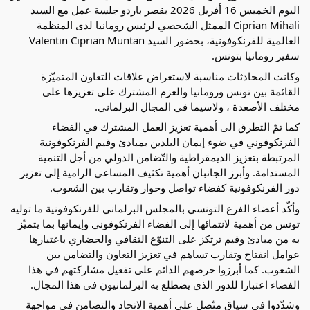
اليوم الخميس 16 أفريل 2026 بقصر باردو جلسة عمل مع السيد
Ciprian Mihali الممثل الشخصي لرئيس رومانيا لدى المنظمة
العالمية للفرنكوفونية، بحضور السيد Valentin Ciprian Muntan
سفير رومانيا بتونس.
وكانت المحادثات مناسبة لاستعراض علاقات التعاون المتميّزة
القائمة بين تونس ورومانيا والعزم المشترك على تعزيزها على
مختلف الأصعدة ، ولاسيما في المجال البرلماني.
كما تمّ التطرق الى أهمية تعزيز العمل المشترك في الفضاء
الفرنكوفوني في ضوء إيمان البلدين بمبادئ وقيم الفرنكوفونية
المرتبطة بتعزيز الديمقراطية والتّضامن الدولي من أجل التنمية
المستدامة. وأبرز الجانبان أهمية تكثيف المساعي الرامية إلى تعزيز
دور الفرنكوفونية كفضاء تواصل وحوار وتقارب بين الشعوب.
وأكّد أعضاء الفرع التونسي بالمجلس البرلماني للفرنكوفونية ما توليه
تونس من أهمية لانتمائها إلى الفضاء الفرنكوفوني وإيمانها بما يتميّز
به من مبادئ وقيم ترتكز على التنوّع الثقافي والحضاري باعتبارها
عوامل انفتاح وتقارب تساهم في تعزيز التعاون والتضامن بين
الشعوب. كما أبرزوا حرصهم الدائم على تفعيل مشاركتهم في هذا
الفضاء اعتبارا للدور الذي يضطلع به البرلمانيون في هذا المجال.
وشدّدوا في سياق متّصل على أهمية الاتحاد والتضامن في مواجهة