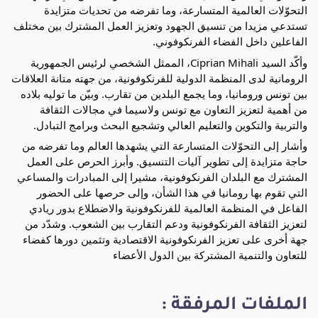
التحوّلات العالمية المتسارعة، وما تفرضه من تحديات متزايدة
تستدعي مزيدا من تنسيق الجهود وتعزيز العمل المشترك بين مختلف
الفاعلين داخل الفضاء الفرنكوفوني.
وأكّد السيد Ciprian Mihali، الممثل الشخصي لرئيس الجمهورية
الرومانية لدى المنظمة الدولية للفرنكوفونية، من جهته متانة العلاقات
بين تونس ورومانيا، وما يجمع البلدين من تقارب. وبيّن ما توليه بلاده
من أهمية لتعزيز التعاون مع تونس ولاسيما في مجالات الثقافة
والتربية والتكوين والتعليم العالي وتشجيع البحث وبرامج التبادل.
وأشار إلى التحوّلات المتسارعة التي يشهدها العالم وما تفرضه من
حاجة متزايدة إلى تطوير آليات التنسيق. وأبرز الحرص على العمل
المشترك مع البلدان الفرنكوفونية، مشيرا إلى المبادرات والمساعي
التي تقوم بها رومانيا في هذا الشأن، وإلى حرصها على الحضور
الفاعل في المنظمة العالمية للفرنكوفونية والاضطلاع بدور ريادي
لتعزيز الثقافة الفرنكوفونية ودعم التقارب بين الشعوب. وشدّد من
جهة أخرى على تعزيز الفرنكوفونية الاقتصادية وتثمين دورها كفضاء
للتعاون والتنمية المشتركة بين الدول الأعضاء
الملفات المرفقة :