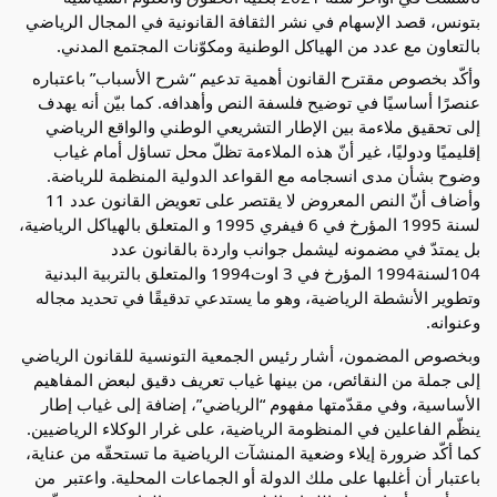
بتونس، قصد الإسهام في نشر الثقافة القانونية في المجال الرياضي 
بالتعاون مع عدد من الهياكل الوطنية ومكوّنات المجتمع المدني.
وأكّد بخصوص مقترح القانون أهمية تدعيم “شرح الأسباب” باعتباره 
عنصرًا أساسيًا في توضيح فلسفة النص وأهدافه. كما بيّن أنه يهدف 
إلى تحقيق ملاءمة بين الإطار التشريعي الوطني والواقع الرياضي 
إقليميًا ودوليًا، غير أنّ هذه الملاءمة تظلّ محل تساؤل أمام غياب 
وضوح بشأن مدى انسجامه مع القواعد الدولية المنظمة للرياضة. 
وأضاف أنّ النص المعروض لا يقتصر على تعويض القانون عدد 11 
لسنة 1995 المؤرخ في 6 فيفري 1995 و المتعلق بالهياكل الرياضية، 
بل يمتدّ في مضمونه ليشمل جوانب واردة بالقانون عدد 
104لسنة1994 المؤرخ في 3 اوت1994 والمتعلق بالتربية البدنية 
وتطوير الأنشطة الرياضية، وهو ما يستدعي تدقيقًا في تحديد مجاله 
وعنوانه. 
وبخصوص المضمون، أشار رئيس الجمعية التونسية للقانون الرياضي 
إلى جملة من النقائص، من بينها غياب تعريف دقيق لبعض المفاهيم 
الأساسية، وفي مقدّمتها مفهوم “الرياضي”، إضافة إلى غياب إطار 
ينظّم الفاعلين في المنظومة الرياضية، على غرار الوكلاء الرياضيين. 
كما أكّد ضرورة إيلاء وضعية المنشآت الرياضية ما تستحقّه من عناية، 
باعتبار أن أغلبها على ملك الدولة أو الجماعات المحلية. واعتبر  من 