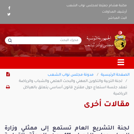
مكتبة هشام جعيّط لمجلس نواب الشعب
أرشيف المداولات
البث المباشر
الصفحة الرئيسية
مدونة مجلس نواب الشعب
لجنة التربية والتكوين المهني والبحث العلمي والشباب والرياضة
تعقد جلسة استماع حول مقترح قانون أساسي يتعلق بالهياكل
الرياضية
مقالات أخرى
لجنة التشريع العام تستمع إلى ممثلي وزارة