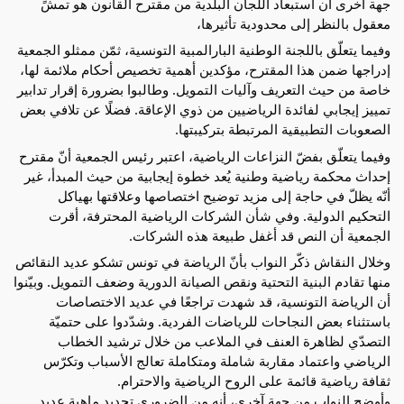
جهة أخرى أن استبعاد اللجان البلدية من مقترح القانون هو تمشٍّ 
معقول بالنظر إلى محدودية تأثيرها،
وفيما يتعلّق باللجنة الوطنية البارالمبية التونسية، ثمّن ممثلو الجمعية 
إدراجها ضمن هذا المقترح، مؤكدين أهمية تخصيص أحكام ملائمة لها، 
خاصة من حيث التعريف وآليات التمويل. وطالبوا بضرورة إقرار تدابير 
تمييز إيجابي لفائدة الرياضيين من ذوي الإعاقة. فضلًا عن تلافي بعض 
الصعوبات التطبيقية المرتبطة بتركيبتها.
وفيما يتعلّق بفضّ النزاعات الرياضية، اعتبر رئيس الجمعية أنّ مقترح 
إحداث محكمة رياضية وطنية يُعد خطوة إيجابية من حيث المبدأ، غير 
أنّه يظلّ في حاجة إلى مزيد توضيح اختصاصها وعلاقتها بهياكل 
التحكيم الدولية. وفي شأن الشركات الرياضية المحترفة، أقرت 
الجمعية أن النص قد أغفل طبيعة هذه الشركات.
وخلال النقاش ذكّر النواب بأنّ الرياضة في تونس تشكو عديد النقائص 
منها تقادم البنية التحتية ونقص الصيانة الدورية وضعف التمويل. وبيّنوا 
أن الرياضة التونسية، قد شهدت تراجعًا في عديد الاختصاصات 
باستثناء بعض النجاحات للرياضات الفردية. وشدّدوا على حتميّة 
التصدّي لظاهرة العنف في الملاعب من خلال ترشيد الخطاب 
الرياضي واعتماد مقاربة شاملة ومتكاملة تعالج الأسباب وتكرّس 
ثقافة رياضية قائمة على الروح الرياضية والاحترام.
وأوضح النواب من جهة آخري، أنه من الضروري تحديد ماهية عديد 