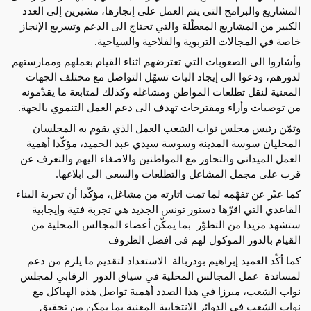
المشاريع والبرامج التي يتم العمل على إنجازها، مشيرين إلى العدد 
الكبير من المشاريع المعطّلة والتي تحتاج الى الدعم وتسريع الإنجاز 
خاصة في المجالات التربوية والفلاحية والسياحية. 
وأشاروا الى الصعوبات التي تعترضهم اثناء القيام بعملهم وممارستهم 
لدورهم، ودعوا الى إيجاد اليات تسهّل التواصل مع مختلف الجهات 
المعنية لنقل تطلعات المواطن ومشاغله وكذلك لمتابعة ما يقدّمونه 
من توصيات وأراء ومقترحات تهدف الى دعم العمل التنموي بالجهة.
وثمّن رئيس مجلس نواب الشعب العمل الذي يقوم به المجلسان 
المحليان سوسة المدينة وسوسة سيدي عبد الحميد، مؤكّدا أهمية 
العمل الميداني والتحاور مع المواطنين والاصغاء اليهم والتعرف عن 
قرب على مجمل المشاغل والتطلعات والسعي الى ابلاغها.
كما عبّر عن تفهّمه لما تمت اثارته من مشاغل، مؤكّدا أن تجربة البناء 
القاعدي التي اقرّها دستور تونس الجديد هي تجربة فتية وإيجابية 
ستشهد مزيدا من التطوّر  بما يمكّن أعضاء المجالس المحلية من 
القيام بالدور الموكول لهم في افضل الظروف
كما أكّد العميد إبراهيم بودربالة  الاستعداد لتقديم ما يلزم من دعم 
لمساندة  عمل المجالس المحلية في سياق الدور  الرقابي لمجلس 
نواب الشعب، مبرزا في هذا الصدد أهمية تواصل هذه الهياكل مع 
نواب الشعب في الدوائر الانتخابية المعنية بما يمكن من تحقيق 