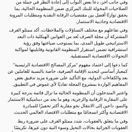
وفي جانب آخر، دعا بعض النواب إلى إعادة النظر في جملة من 
الصلاحيات المخولة للبنك المركزي ضمن المنظومة الحالية، بما 
يحقق توازنًا أفضل بين مقتضيات الرقابة النقدية ومتطلبات المرونة 
الاقتصادية وجاذبية الاستثمار.
وفي تفاعلهم مع مختلف التساؤلات والملاحظات، أكد ممثلو الغرف 
المشتركة أن مجلة الصرف تُعد من القوانين الهيكلية ذات البعد 
الاستراتيجي طويل المدى، بما يستوجب صياغتها وفق رؤية 
استشرافية تضمن استقرار المنظومة القانونية وقابليتها لمواكبة 
التحولات الاقتصادية المستقبلية.
كما دعوا إلى اعتماد مفهوم “مركز المصالح الاقتصادية الرئيسية” 
كمعيار أساسي لتحديد الإقامة الصرفية، خاصة بالنسبة للعاملين عن 
بعد والكفاءات الدولية، مع التأكيد على ضرورة مزيد تدقيق بعض 
المفاهيم الواردة بمشروع المجلة تفاديًا لأي غموض في التطبيق.
واعتبر المتدخلون أن المنظومة الحالية ما تزال قائمة بدرجة كبيرة 
على المقاربة الرقابية والزجرية، وهو ما يحد من ديناميكية الاستثمار 
والنمو، داعين إلى الانتقال نحو مقاربة أكثر تحفيزًا للمبادرة 
الاقتصادية وأكثر انسجامًا مع متطلبات الاقتصاد العالمي الحديث.
وفي ما يتعلق بالعقوبات، شدد ممثلو الغرف على ضرورة ربط 
العقوبات الجزائية بحالات التحيل وسوء النية دون غيرها، تكريسًا 