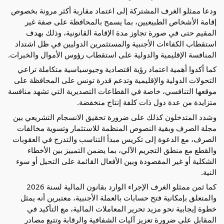
ودعا ممثلو الغرف المشتركة إلى اعتماد مقاربة أكثر مرونة بخصوص 
إقامة الأشخاص الطبيعيين، بما يسمح بالمحافظة على صفة غير 
المقيم حتى في صورة تجاوز مدة الإقامة القانونية، وذلك بهدف 
استقطاب الكفاءات الأجنبية والمستثمرين الدوليين في ظل اشتداد 
المنافسة الإقليمية والدولية على استقطاب رؤوس الأموال والخبرات.
كما أكدوا أهمية اعتماد رؤية اقتصادية وجيوسياسية متكاملة تراعي 
التحولات الدولية والإقليمية وتدعم قدرة تونس على المحافظة على 
موقعها التنافسي، خاصة في القطاعات التصديرية التي تشهد منافسة 
متزايدة من عدة دول ذات كلفة إنتاج منخفضة.
وشدد المتدخلون كذلك على ضرورة تحقيق الانسجام التشريعي بين 
مجلة الصرف وبقية النصوص المنظمة للاستثمار وتسوية مخالفات 
الصرف، مع الدعوة إلى تكريس مبدأ التناسب والتدرج في العقوبات 
والقطع مع منطق التجريم الآلي، بما يضمن التمييز بين الأخطاء 
الشكلية أو غير المقصودة وبين الأفعال القائمة على التحيل أو سوء 
النية.
كما ثمن ممثلو الغرف الإجراء الوارد بقانون المالية لسنة 2026 
والمتعلق بإمكانية فتح حسابات بالعملة الأجنبية، معتبرين أنه يمثل 
خطوة إيجابية نحو مزيد تحرير المعاملات المالية، مع التأكيد في 
المقابل على ضرورة تعزيز آليات الشفافية والرقابة وتتبع مصادر 