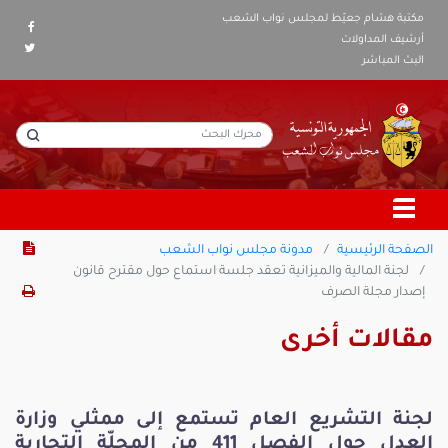
مكتبة هشام جعيّط لمجلس نواب الشعب
أرشيف المداولات
البث المباشر
الصفحة الرئيسية
مدونة مجلس نواب الشعب
لجنة المالية والميزانية تعقد جلسة استماع حول مقترح قانون
إصدار مجلة الصرف
مقالات أخرى
لجنة التشريع العام تستمع إلى ممثلي وزارة
العدل حول الفصل 411 من المجلّة التجارية