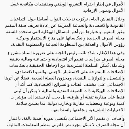
الأموال في إطار احترام التشريع الوطني ومقتضيات مكافحة غسل 
الأموال وتمويل الإرهاب.
وخلال النقاش العام، تركزت تدخلات النواب أساسًا حول التداعيات 
القانونية والاقتصادية والجبائية المترتبة عن إعادة تعريف صفة المقيم 
وغير المقيم، باعتبارها من أهم المسائل الهيكلية التي ستحدد فلسفة 
مجلة الصرف الجديدة وانعكاساتها على مناخ الاستثمار وحركية 
رؤوس الأموال والعلاقة بين المنظومة الجبائية والمنظومة النقدية.
وفي هذا الإطار، شدّد نائب رئيس اللجنة على ضرورة إسناد مشروع 
مجلة الصرف بدراسات تقييم أثر اقتصادية واجتماعية ومالية دقيقة 
وشاملة، تُمكّن السلطة التشريعية من الإحاطة الحقيقية بانعكاسات 
الإصلاحات المقترحة على الاستثمار الأجنبي، والنمو الاقتصادي، 
والتشغيل، والتوازنات النقدية، ومخزون العملة الصعبة، فضلًا عن أثرها 
الاجتماعي على مختلف الفئات والشرائح الاقتصادية. كما أكد أن 
الإصلاحات الهيكلية ذات الصبغة النقدية والمالية لا يمكن أن تُبنى 
فقط على مقاربة تقنية أو ظرفية، بل يجب أن تستند إلى مؤشرات 
كمية ونوعية ومعطيات مقارنة وتجارب دولية، بما يضمن سلامة 
الاختيارات التشريعية ونجاعتها واستدامتها.
وأضاف أن تقييم الأثر الاجتماعي يكتسي بدوره أهمية بالغة، باعتبار 
أن مجلة الصرف لا تمثل مجرد نص قانوني منظم للمعاملات المالية، 