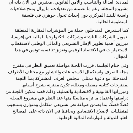
لمبادئ العدالة والتناسب والأمن القانوني، معتبرين في الآن ذاته أن 
مشروع المجلة، رغم ما تضمنه من تعديلات، ما يزال يمنح صلاحيات 
واسعة للبنك المركزي دون إحداث تحول جوهري في فلسفة 
المنظومة الحالية.
كما استعرض المتدخلون جملة من المؤشرات المقارنة المتعلقة 
بتمويل الشركات الناشئة وشركات التكنولوجيا المالية في إفريقيا، 
مبرزين أهمية تطوير الإطار التشريعي والمالي الوطني لاستقطاب 
الاستثمارات في الاقتصاد الرقمي وتعزيز تنافسية تونس في هذا 
المجال.
وفي ختام الجلسة، قررت اللجنة مواصلة تعميق النظر في مقترح 
مجلة الصرف واستكمال الاستماعات والتشاور مع مختلف الأطراف 
المتدخلة، مع دعوة ممثلي  مجلس الغرف المشتركة بمدّ اللجنة 
بمقترحات كتابية مفصلة ومعللة، تكون مقترنة بشرح أسبابها 
ومبرراتها القانونية والاقتصادية والعملية، وذلك قصد تمكين اللجنة من 
دراستها واعتماد ما تراه مناسبًا منها عند النظر في مشروع المجلة 
فصلًا فصلًا، بما يضمن صياغة نص تشريعي متكامل ومتوازن يستجيب 
لمتطلبات الإصلاح الاقتصادي ويحافظ في الآن ذاته على المصالح 
العليا للدولة والتوازنات المالية الوطنية.