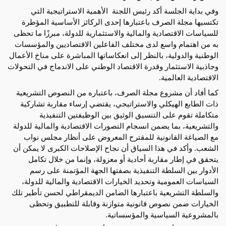
وفي بداية الجلسة أكد رئيس اللجنة  الأهمية الاستراتيجية التي 
تكتسيها مجلة الصرف باعتبارها إحدى الركائز الأساسية المؤطرة 
للسياسات الاقتصادية والمالية والاستثمارية للدولة، مبرزًا ما تحظى 
به من اهتمام واسع لدى مختلف الفاعلين الاقتصاديين والمؤسسات 
الوطنية والدولية، بالنظر إلى انعكاساتها المباشرة على مناخ الأعمال 
وجاذبية الاستثمار وقدرة الاقتصاد الوطني على الاندماج في التحولات 
الاقتصادية العالمية.
كما أفاد أن مشروع مجلة الصرف، باعتباره من النصوص التشريعية 
ذات الطابع الهيكلي والاستراتيجي، يقتضي إرساء مقاربة تشاركية 
متكاملة تقوم على التنسيق الوثيق بين الوظيفتين التنفيذية 
والتشريعية، بما يضمن انسجام التصورات الاقتصادية والمالية للدولة 
مع الصياغة القانونية للمقترح المعروض على أنظار مجلس نواب 
الشعب. وأكد في هذا السياق أن نجاح الإصلاحات الكبرى لا يمكن أن 
يتحقق في إطار مقاربة أحادية أو معزولة، وإنما من خلال تكامل 
الأدوار بين السلطة التنفيذية بصفتها الجهة المؤتمنة على رسم 
السياسات العمومية وتحديد الخيارات الاقتصادية والمالية للدولة، 
والسلطة التشريعية باعتبارها الضامن الديمقراطي لحسن تأطير تلك 
الخيارات ضمن نصوص قانونية متوازنة وقابلة للتطبيق وتحظى 
بالمشروعية السياسية والمؤسساتية.