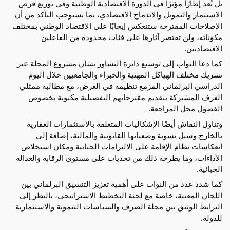
بل تُعد إطارًا مؤثرًا في الدورة الاقتصادية الوطنية وفي توزيع فرص 
الاستثمار والتمويل والاندماج الاقتصادي، بما يستوجب التأكد من أن 
الإصلاحات المقترحة ستنعكس إيجابًا على الاقتصاد الوطني بمختلف 
مكوناته، ولن تقتصر آثارها على فئات محدودة من الفاعلين 
الاقتصاديين.
كما دعا النواب إلى توسيع دائرة التشاور بشأن مشروع المجلة عبر 
تشريك مختلف الهياكل المهنية والخبراء والجامعيين خلال اليوم 
الدراسي البرلماني المزمع تنظيمه في الغرض، مع مطالبة ممثلي 
الغرف المشتركة بتقديم مقترحاتهم التفصيلية مكتوبة بخصوص 
الفصول محل المراجعة.
وتناول النقاش أيضًا الإشكاليات المتعلقة بالاستثمارات العقارية 
بالخارج وسبل تسوية وضعياتها القانونية والمالية، إضافة إلى 
انعكاسات نظام الإقامة على الالتزامات الجبائية ومكان استخلاص 
الأداءات، وما يطرحه ذلك من تحديات على مستوى الرقابة والعدالة 
الجبائية.
كما شدد عدد من النواب على أهمية تعزيز التنسيق البرلماني بين 
اللجان المعنية، خاصة مع لجنة التخطيط الاستراتيجي، بالنظر إلى 
الترابط الوثيق بين مجلة الصرف والسياسات التنموية والاستثمارية 
للدولة.