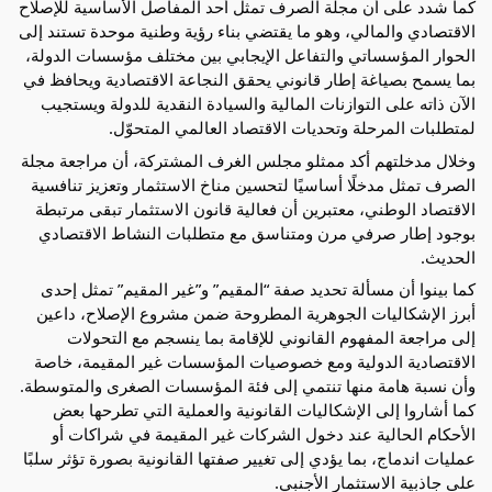
كما شدد على أن مجلة الصرف تمثل أحد المفاصل الأساسية للإصلاح 
الاقتصادي والمالي، وهو ما يقتضي بناء رؤية وطنية موحدة تستند إلى 
الحوار المؤسساتي والتفاعل الإيجابي بين مختلف مؤسسات الدولة، 
بما يسمح بصياغة إطار قانوني يحقق النجاعة الاقتصادية ويحافظ في 
الآن ذاته على التوازنات المالية والسيادة النقدية للدولة ويستجيب 
لمتطلبات المرحلة وتحديات الاقتصاد العالمي المتحوّل.
وخلال مدخلتهم أكد ممثلو مجلس الغرف المشتركة، أن مراجعة مجلة 
الصرف تمثل مدخلًا أساسيًا لتحسين مناخ الاستثمار وتعزيز تنافسية 
الاقتصاد الوطني، معتبرين أن فعالية قانون الاستثمار تبقى مرتبطة 
بوجود إطار صرفي مرن ومتناسق مع متطلبات النشاط الاقتصادي 
الحديث.
كما بينوا أن مسألة تحديد صفة “المقيم” و”غير المقيم” تمثل إحدى 
أبرز الإشكاليات الجوهرية المطروحة ضمن مشروع الإصلاح، داعين 
إلى مراجعة المفهوم القانوني للإقامة بما ينسجم مع التحولات 
الاقتصادية الدولية ومع خصوصيات المؤسسات غير المقيمة، خاصة 
وأن نسبة هامة منها تنتمي إلى فئة المؤسسات الصغرى والمتوسطة. 
كما أشاروا إلى الإشكاليات القانونية والعملية التي تطرحها بعض 
الأحكام الحالية عند دخول الشركات غير المقيمة في شراكات أو 
عمليات اندماج، بما يؤدي إلى تغيير صفتها القانونية بصورة تؤثر سلبًا 
على جاذبية الاستثمار الأجنبي.