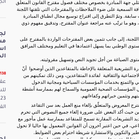
وخلال الجلسة الصباحية تداول أعضاء اللجنة بحضور ممثلي جهة المبادرة بخصوص مختلف فصول مقترح القانون المتعلّق 
الجمعة 15
بتنظيم مجالات اعتماد لغة الإشارة للأشخاص ذوي الإعاقة السمعية على ضوء الملاحظات والمقترحات التي تلقتها اللجنة 
من مختلف الأطراف التي تمّ الاستماع إليها في جلسات سابقة. وتمّ التطرق إلى اقتراح توسيع مجال انطباق المبادرة 
لتشمل كلّ شخص يعاني من فقدان النطق كليا أو جزئيا، وهو ما ترتّب عنه مراجعة عنوان المقترح، وتدقيق مفهوم ذوي 
لج
كما حظي تدقيق المفاهيم بحيز هام من تدخلات أعضاء اللجنة، إلى جانب تثمين بعض المقترحات الواردة بالمقترح على 
مش
غرار تأكيد واجب الدولة في توحيد لغة الإشارة على المستوى الوطني بما يسهل اعتمادها في التعليم ومختلف المرافق 
اس
الخ
توى الصياغة من أجل تجويد النص وتسهيل مقروئيته.
وخلال الحصة المسائية، تم الاستماع إلى أصحاب المبادرة التشريعية المتعلقة بالإحاطة بالمتقاعدين الذين أوضحوا  أنّ 
11138 قر
غاية المقترح المعروض هي إقرار جملة من الامتيازات الاجتماعية والثقافية  لفائدة المتقاعدين، ومن ذلك تمكينهم من 
تخفيضات في تعريفات التنقل عبر وسائل النقل العمومي والتمتع بخدمات المؤسسات السياحية ومجانية الدخول 
عقد
للمتاحف والمعالم الأثرية والتاريخية ومنحهم الأولوية في المؤسسات الصحية العمومية والسماح لهم بممارسة أنشطة 
تهم وتثمين خبراتهم وكفاءاتهم.
وخلال النقاش استأثرت أحكام الفصل الخامس من المقترح المعروض والمتعلّق بإلغاء منع العمل بعد سن التقاعد 
القانون
لأصحاب الجرايات بحيز هام من تدخلات النواب الحاضرين حيث أكد البعض على ضرورة إلغاء جميع النصوص التي تحرم 
المتقاعدين من ممارسة حقهم في العمل، مبيّنين أنّ عديد التشريعات المقارنة تسمح للمتقاعد بممارسة عمل مأجور مع 
التمتع بالجراية التي تعتبر حقا مكتسبا للمضمون الاجتماعي، في حين اعتبر آخرون أن القوانين المعمول بها حاليا لا تحول 
طير والتكوين والاستشارة شريطة احترام بعض الضوابط.
ومن جهة أخرى دعا عدد من المتدخلين إلى تعميم أحكام هذا المقترح على جميع كبار السن وعدم الاقتصار على 