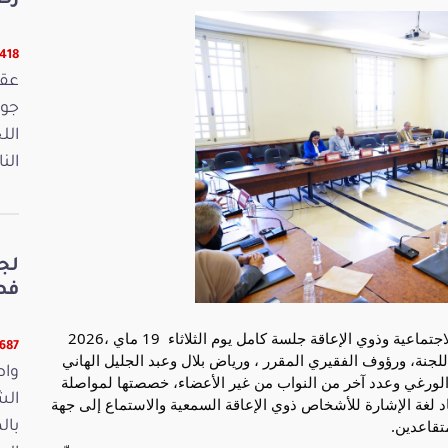
رص
16418 ق
الل
الن
لج
فصو
عقدت لجنة الصحة وشؤون المرأة والأسرة والشؤون الاجتماعية وذوي الإعاقة جلسة كامل يوم الثلاثاء  19 ماي ،2026 
11687 ق
بحضور السيدات والسادة عبد القادر عمار نائب رئيس اللجنة، ورؤوف الفقيري المقرر ، ورياض بلال وعبد الجليل الهاني 
واص
وأحمد بنور وأيمن المرعوي وعواطف الشنيتي وماجدة الورغي وعدد آخر من النواب من غير الأعضاء، خصصتها لمواصلة 
الش
النظر في مقترح القانون المتعلق بتنظيم مجالات اعتماد لغة الإشارة للأشخاص ذوي الإعاقة السمعية والاستماع إلى جهة 
تقاعدين.
بال