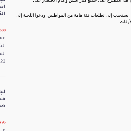
لج
اس
الت
وفي ختام الجلسة، أكد النواب  أهمية هذا المقترح الذي  يستجيب إلى تطلعات فئة هامة من المواطنين. ودعوا اللجنة إلى 
أوقات
5688 قر
عقد
الم
2023. وفي 
لج
صي
5296 قر
في 