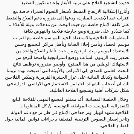
جديدة لتشجيع الفلاح على تربية الأبقار وإعادة تكوين القطيع.
وأثاروا إشكالية الارتفاع المشط لأسعار اللحوم الحمراء خاصة مع 
اقتراب عيد الإضحى المبارك، ودعوا إلى ضرورة دعم الفلاح والضغط 
على كلفة الإنتاج خاصة من حيث البحث عن مدخلات بديلة للأعلاف. 
كما شدّدوا على ضرورة وضع خارطة فلاحية والنهوض بكافة 
المنظومات الفلاحية والاستعداد الجيد للمواسم خاصة مع اقتراب 
موسم الحصاد وتأمين إجلاء الصابة وتأهيل مراكز التجميع وحسن 
الاستعداد لموسم زيت الزيتون من حيث تأطير الفلاح والحد من 
تصدير زيت الزيتون السائب ووضع استراتيجية واضحة للرفع من 
الاستهلاك الوطني من هذا المنتوج. وأوصوا بضرورة توظيف نتائج 
البحث العلمي للصدي إلى الأمراض والأوبئة التي أصبحت تهدد ثروتنا 
الحيوانية وكذلك النباتية على غرار الحشرة القرمزية وتمكين الفلاحين 
الشبان أصحاب الشهائد العليا من الاستثمار في الأراضي الدولية في 
شكل شركات أهلية وتشجيع الفلاحة العائلية.
 وخلال الجلسة المسائية، أكد ممثلو المجمع المهني للفلاحة التابع 
لكنفدرالية المؤسسات المواطنة التونسية أنّ كل المنظومات 
الفلاحية تشهد انهيارا وتراجعا في الإنتاج في ظل تراجع دعم الدولة 
وتأخر إصدار النصوص الترتيبية المتعلقة بإجراءات قوانين المالية حول 
القطاع الفلاحي.