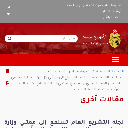
مكتبة هشام جعيّط لمجلس نواب الشعب
أرشيف المداولات
البث المباشر
الصفحة الرئيسية
مدونة مجلس نواب الشعب
لجنة الفلاحة تعقد جلسة استماع إلى ممثلي كل من الاتحاد التونسي
للفلاحة والصيد البحري، والمجمع المهني للفلاحة التابع لكنفدرالية
المؤسسات المواطنة التونسية
مقالات أخرى
لجنة التشريع العام تستمع إلى ممثلي وزارة