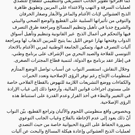
كما اقترحوا تطوير الجانب التشريعي والتنظيمي للقطاع للتصدي 
لعمليات السرقة و النهب والاعتداء على المربين وتطويق ظاهرة 
الذبح العشوائي لإناث الأغنام والماعز والأبقار وصغار الخرفان 
والتوقي من تأثيراتها السلبية على القطيع والوضع الصحي والبيئي 
والشروع جديا في تأهيل وتنظيم المسالخ ومراجعة طرق التصرف 
فيها والتحكم في أعمال الذبح  غير القانونية وتنظيم وتأهيل أسواق 
الدواب وفتحها نهارا عوض الليل بما يتيح للمربين الذهاب لها ومراجعة 
آليات التصرف فيها، وتمكين الجامعة الوطنية لمربي الأغنام بالاتحاد 
التونسي للفلاحة والصيد البحري من الإشراف على برنامج وطني، 
في إطار عقد برنامج مع الدولة، لتنمية قطاع المجترات الصغرى.
 وخلال النقاش، استفسر النواب عن أسباب تواصل الوضع المتأزم 
لمنظومات الإنتاج رغم توفر الرؤى الإصلاحية وتعدد الخبرات 
والكفاءات ووضع التشريعات اللازمة للنهوض بالقطاع الفلاحي خاصة 
على مستوى اجراءات قوانين المالية، وأرجعوا ذلك إلى غياب الإرادة 
في التغيير والبطء في أخذ القرار وعدم القدرة على استنباط هذه 
الرؤى الإصلاحية.
وبخصوص واقع منظومتي اللحوم والألبان وتراجع القطيع، بيّن النواب 
أنّ ذلك يعود إلى عدم الإحاطة بالفلاح وغياب الجانب التوعوي 
بضرورة الحفاظ على الثروة الحيوانية خاصة من حيث التصدي 
لعمليات الذبح العشوائي وإعادة هيكلة المسالخ والبحث عن آليات 