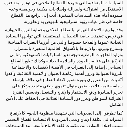
السياسات المتعاقبة التي شهدها القطاع الفلاحي في تونس منذ فترة 
الاستقلال من اشتراكية وليبرالية وإصلاحات هيكلية وخوصصة وعدم 
صموده أمام هذه السياسات المتغيرة، أدت إلى تراجع هذا القطاع 
خاصة في ظل غياب رؤية استراتيجية للنهوض به وتطويره.
وقدموا رؤية الاتحاد للنهوض بالقطاع الفلاحي وحماية الثروة الحيوانية 
في تونس، تضمنت خاصة التحديات المستقبلية التي تواجهها السيادة 
الغذائية عموما والفلاحة خصوصا والتي من أبرزها التغيرات المناخية 
وتسارع وتيرتها، والارتباط بالأسواق العالمية المتغيرة باستمرار، 
وتزايد الحاجيات الوطنية نتيجة تغير للسلوكيات الاستهلاكية وتنامي 
التركيز على عناصر الجودة والسلامة الغذائية وكذلك تطور القطاع 
السياحي، إضافة إلى التغيرات في الأهمية الاقتصادية والاجتماعية 
للثروة الحيوانية وبروز أهمية رفاهية الحيوان والاهمية الثقافية. وأكدوا 
أنّه بات من الضروري بلورة تصور لإنقاذ القطاع في علاقة بإرساء 
سياسة تنمية فلاحية ضمن منوال تنموي وطني متجدد يرتكز على 
تحرير المبادرة ودفع الاستثمار والإنتاج والتشغيل وتحسين القدرة 
الشرائية للمواطن ويعزز دور السيادة الغذائية في الحفاظ على الأمن 
الشامل.
كما تطرقوا  إلى الصعوبات التي تشهدها منظومة اللحوم كالارتفاع 
المتزايد في تكلفة الإنتاج وتدني المردودية الاقتصادية لقطاع التسمين 
بسبب اختلال التوازن بين مكونات كلفة الإنتاج وأسعار بيع المنتوجات 