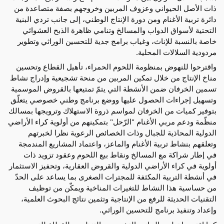
ذات الأصل الحيواني وعزوف المربين وخروجهم بصفة متصاعدة من 
دائرة تربية الأغنام ومن دورة الإنتاج الوطني، إلى جانب تردي البنية 
التحتية لأسواق الدواب والمسالخ وتنامي ظاهرة الذبح العشوائي 
خاصة بالنسبة للإناث، وغياب برامج جدية للتحسين الوراثي وتطوير 
مردودية السلالات المحلية.
واقترحوا للنهوض بمنظومة اللحوم الحمراء، تأهيل القطاع وتحسين 
مناخ الإنتاج من خلال تمكين المربين من منحة تشجيعية وإدراج نشاط 
تسمين الخرفان ضمن الأنشطة التي يتمّ تمتيعها بالقروض الموسمية 
وتسهيل إجراءات الحصول عليها ووضع برنامج وطني خصوصي يتعلّق 
بتوفير كميات من الخرفان لمواسم ذروة الاستهلاك وترويجها بمسالك 
منظّمة ودعم مربي الأغنام "الرّحل" بتمكينهم من أولوية كراء الأراضي 
الدولية المحاذية للجبال وذات الخصائص الرعوية نظرا لخبرتهم 
وتعلقهم بنشاط تربية الأغنام والماعز، واعتماد المشاريع المندمجة 
في إطار شراكة مع المسالخ ونقاط بيع اللحوم وعقود تزويد ذات 
أولوية في كراء الأراضي الدولية والقروض العقارية، وتحفيز الاستثمار 
في أنشطة التربية المكثفة للمجترات الصغرى بما يساعد على الحدّ 
من حساسية هذا النشاط للتغيرات المناخية ويمكّن من توظيف 
التقنيات الحديثة للرفع من الإنتاجية وتثمين نتائج البحوث العلمية، 
وإعداد وتنفيذ برنامج للتحسين الوراثي.