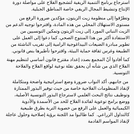
استرجاع برنامج التنمية الريفية لتشجيع الفلاح على مواصلة دورة 
الإنتاج وتنشيط المجال الريفي خاصة المناطق الجبلية.
وتطرّقوا إلى منظومة زيت الزيتون، مؤكدين ضرورة الرفع من 
مستوى الاستهلاك المحلي من هذه المادة، واقترحوا توجيه الدعم من 
الزيت النباتي المورد إلى زيت الزيتون وتمكين التونسيين من 
الاستفادة أكثر من هذا المنتوج الصحي. كما دعوا إلى العمل على 
تطوير مبادرة الضيعات البيداغوجية الرامية إلى تقريب الناشئة من 
الطبيعة وغرس ثقافة حماية البيئة، واقترحوا تأطيرها بنص قانوني.
كما أفادوا أنّ المجمع بصدد إعداد مقترح قانون أساسي لتنظيم مهنة 
الفلاح الذي من شأنه أن يحقق نقلة نوعية لواقع الفلاح والفلاحة 
التونسية.     
 من جانبهم، أكد النواب ضرورة وضع استراتيجية واضحة ومتكاملة 
لإنقاذ المنظومات الفلاحية خاصة من حيث توفير البذور الممتازة 
وتوظيف نتائج البحث العلمي لاسترجاع البذور التونسية الأصلية، 
ووضع برامج توعوية لفائدة الفلاح للحد من الأسمدة والأدوية 
الكيميائية والعمل على الرفع من خصوبة التربة بطرق طبيعية 
كالتداول الزراعي.  كما طالبوا مد اللجنة برؤية إصلاحية وحلول عاجلة 
لإنقاذ المواسم القادمة