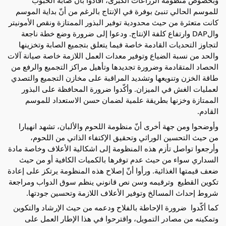
وبخصوص منظومة الزراعات الكبرى، أفادوا بأنّ صابة الحبوب 
للموسم الحالي تنبئ بوفرة في الإنتاج بالرغم من أنّ بداية الموسم 
كانت متعثرة من حيث محدودية توفير البذور الممتازة ونقص الأمونيتر 
والDAP وارتفاع كلفة الإنتاج. ودعوا إلى ضرورة وضع خطة ناجعة 
لتجاوز التحديات القادمة خاصة فيما يتعلق بتجميع الصابة وتخزينها 
والحد من نسبة الضياع وتوفير معدات العمل اللازمة خاصة صيانة آلات 
الحصاد المتقادمة وضرورة تجديدها وتأهيل مراكز التجميع والرفع من 
طاقة الخزن وتنويعها وتشديد المراقبة على مخازن التجميع والتصدي 
لعمليات الغش في الميزان. وأكّدوا ضرورة المحافظة على البذور 
الممتازة وخزنها بطريقة علمية لضمان حسن الاستعداد للموسم 
القادم.
وأوضحوا ومن جهة أخرى أنّ منظومة اللحوم والألبان، تشهد انهيارا 
من حيث التحسين الوراثي وتحقيق الإكتفاء الذاتي من اللحوم، 
وأرجعوا تواصل تأزم هذه المنظومة إلى اشكالية الأعلاف وخاصة مادة 
السداري سواء من حيث عدم توفرها بالكميات الكافية أو من حيث 
ضعف قيمتها الغذائية. ورأوا أنّ إصلاح هذه المنظومة يرتكز على إعادة 
تكوين القطيع  وترقيمه وسن نص قانوني ينظم سوق الدواب ومراجعة 
شروط إحداث المسالخ وتوفير الأعلاف اللازمة وتحسين جودتها.
كما أكّدوا  ضرورة الإحاطة بالفلاح ودعمه من حيث الإرشاد والتكوين 
وتمكينه من مصادر التمويل، واقترحوا في هذا الإطار العمل على 