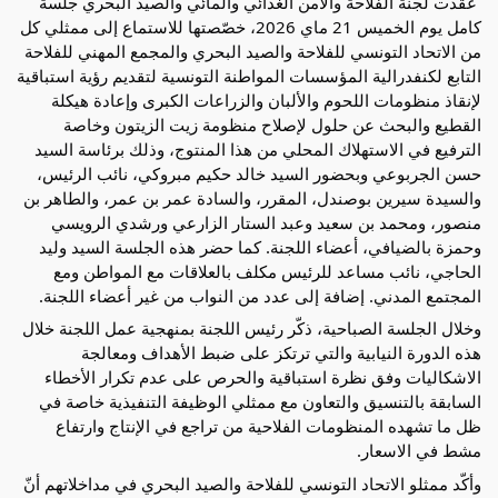
 عقدت لجنة الفلاحة والأمن الغذائي والمائي والصيد البحري جلسة 
كامل يوم الخميس 21 ماي 2026، خصّصتها للاستماع إلى ممثلي كل 
من الاتحاد التونسي للفلاحة والصيد البحري والمجمع المهني للفلاحة 
التابع لكنفدرالية المؤسسات المواطنة التونسية لتقديم رؤية استباقية 
لإنقاذ منظومات اللحوم والألبان والزراعات الكبرى وإعادة هيكلة 
القطيع والبحث عن حلول لإصلاح منظومة زيت الزيتون وخاصة 
الترفيع في الاستهلاك المحلي من هذا المنتوج، وذلك برئاسة السيد 
حسن الجربوعي وبحضور السيد خالد حكيم مبروكي، نائب الرئيس،  
والسيدة سيرين بوصندل، المقرر، والسادة عمر بن عمر، والطاهر بن 
منصور، ومحمد بن سعيد وعبد الستار الزارعي ورشدي الرويسي 
وحمزة بالضيافي، أعضاء اللجنة. كما حضر هذه الجلسة السيد وليد 
الحاجي، نائب مساعد للرئيس مكلف بالعلاقات مع المواطن ومع 
المجتمع المدني. إضافة إلى عدد من النواب من غير أعضاء اللجنة.
وخلال الجلسة الصباحية، ذكّر رئيس اللجنة بمنهجية عمل اللجنة خلال 
هذه الدورة النيابية والتي ترتكز على ضبط الأهداف ومعالجة 
الاشكاليات وفق نظرة استباقية والحرص على عدم تكرار الأخطاء 
السابقة بالتنسيق والتعاون مع ممثلي الوظيفة التنفيذية خاصة في 
ظل ما تشهده المنظومات الفلاحية من تراجع في الإنتاج وارتفاع 
مشط في الاسعار.
وأكّد ممثلو الاتحاد التونسي للفلاحة والصيد البحري في مداخلاتهم أنّ 