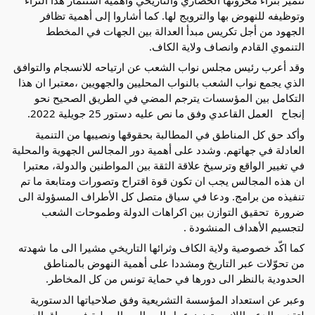
وتوظيفه للنهوض بها والترويج لها. كما أشاروا إلى أهمية تظافر 
الجهود من أجل تكريس مبدأ العدالة بين الجهات في المخطط 
التنموي القادم وانصاف ولاية الكاف.
وقد أعرب رئيس مجلس نواب الشعب عن ارتياحه للانسجام والتوافق 
الذي يجمع نواب الشعب بالنواب المحليين والجهويين ،معتبرا ان هذا 
التكامل بين المؤسسات يترجم المضي في الطريق الصحيح نحو 
إنجاح   العمل القاعدي وفق ما نص عليه دستور 25 جويلية 2022.
وأكد حق كل المناطق في المطالبة بحقوقها ونصيبها من التنمية 
العادلة في جهاتهم. وشدد على أهمية دور المجالس الجهوية والمحلية 
في تغيير الواقع وترسيخ علاقة الثقة بين المواطنين والدولة، معتبرا 
ان هذه المجالس يجب ان تكون قوة اقتراح وتصورات ومتابعة ما تم 
تنفيذه من برامج. ودعا في سياق متصل كل الأطراف المسؤولة الى 
ضرورة  تحقيق التوازن بين اكراهات الدولة وطموحات الشعب 
لتجسيم الأهداف المنشودة .
كما اكّد خصوصية ولاية الكاف وثرائها التاريخي مشيرا الى ما شهدته 
من تحوّلات عبر التاريخ ومشددا على أهمية النهوض بالمناطق 
الحدودية بالنظر الى دورها في حماية تونس من كل المخاطر.
وعبر عن استعداد المؤسسة التشريعية وفق صلاحياتها الدستورية 
لتقديم الدعم اللازم وتعزيز عمل المجالس المحلية في سياق الدور 