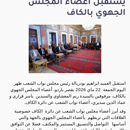
يستقبل أعضاء المجلس
الجهوي بالكاف
استقبل العميد ابراهيم بودربالة رئيس مجلس نواب الشعب ظهر 
اليوم الجمعة  22 ماي 2026 بقصر باردو، أعضاء المجلس الجهوي 
بالكاف، مرفوقين بالسيدة ريم المعشاوي والسيدين  ياسر قراري و 
عماد الدين سديري، أعضاء نواب الشعب عن دائرة الكاف.
وقد أبرز أعضاء مجلس نواب الشعب عن دائرة  الكاف خصوصية 
العلاقات التي تربطهم  بأعضاء المجلس الجهوي بالجهة والتي 
أساسها   التواصل والتنسيق المستمر والمكثف، فضلا عن التوافق 
والانسجام في الآراء. واعتبروا ان توحيد الجهود والعمل المشترك بين 