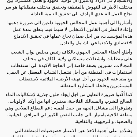
مختلف الأطراف للنهوض بالمنطقة وتحقيق مختلف متطلباتها هو سر 
نجاح العمل القاعدي الهادف الى تحقيق التنمية العادلة.
وأشاروا الى أهمية عمل المجالس الجهوية داعين الى ضرورة دعمها 
وإعادة النظر في القانون الانتخابي لا سيما فيما يتعلق بمدة عمل 
هذه المؤسسات، من اجل ضمان نجاح عملها في تحقيق الاندماج 
الاقتصادي والاجتماعي الشامل والعادل  
وأطلع أعضاء المجلس الجهوي بالكاف رئيس مجلس نواب الشعب 
على متطلبات وانشغالات متساكني ولاية الكاف في مختلف 
المجالات، مشيرين بصفة خاصة إلى الحاجة الاكيدة الى استقطاب 
استثمارات في المنطقة من أجل تشغيل الشباب المعطل عن العمل، 
مع مضاعفة الجهود من أجل تهيئة الأرضية الملائمة لاستقطاب 
المستثمرين وحلحلة المشاريع المعطلة.
كما أكّدوا ضرورة التعاون من اجل إيجاد حلول جذرية لإشكاليات الماء 
الصالح للشرب والمسالك الفلاحية، معتبرين انها من أوكد الأولويات. 
وتطرقوا الى مشاغل الجهة من حيث أهمية دعم القطاع الفلاحي وهي 
منطقة فلاحية بامتياز ،الى جانب النقص الكبير في المرافق الحياتية، 
والصحية، والترفيهية، والثقافية.
وشدّدوا على أهمية الاخذ بعين الاعتبار خصوصيات المنطقة التي 
تتميز بثراء مخزونها الحضاري والتاريخي وأهمية استثمار هذا الثراء 