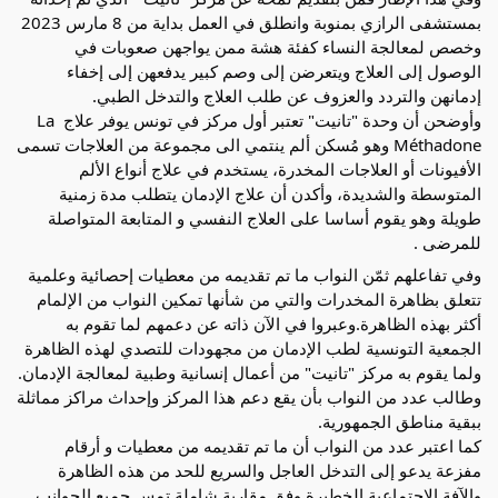
بمستشفى الرازي بمنوبة وانطلق في العمل بداية من 8 مارس 2023 
وخصص لمعالجة النساء كفئة هشة ممن يواجهن صعوبات في 
الوصول إلى العلاج ويتعرضن إلى وصم كبير يدفعهن إلى إخفاء 
إدمانهن والتردد والعزوف عن طلب العلاج والتدخل الطبي.
وأوضحن أن وحدة "تانيت" تعتبر أول مركز في تونس يوفر علاج La 
Méthadone وهو مُسكن ألم ينتمي الى مجموعة من العلاجات تسمى 
الأفيونات أو العلاجات المخدرة، يستخدم في علاج أنواع الألم 
المتوسطة والشديدة، وأكدن أن علاج الإدمان يتطلب مدة زمنية 
طويلة وهو يقوم أساسا على العلاج النفسي و المتابعة المتواصلة 
للمرضى .
وفي تفاعلهم ثمّن النواب ما تم تقديمه من معطيات إحصائية وعلمية 
تتعلق بظاهرة المخدرات والتي من شأنها تمكين النواب من الإلمام 
أكثر بهذه الظاهرة.وعبروا في الآن ذاته عن دعمهم لما تقوم به 
الجمعية التونسية لطب الإدمان من مجهودات للتصدي لهذه الظاهرة 
ولما يقوم به مركز "تانيت" من أعمال إنسانية وطبية لمعالجة الإدمان. 
وطالب عدد من النواب بأن يقع دعم هذا المركز وإحداث مراكز مماثلة 
ببقية مناطق الجمهورية.
كما اعتبر عدد من النواب أن ما تم تقديمه من معطيات و أرقام 
مفزعة يدعو إلى التدخل العاجل والسريع للحد من هذه الظاهرة 
والآفة الاجتماعية الخطيرة وفق مقاربة شاملة تمس جميع الجوانب 