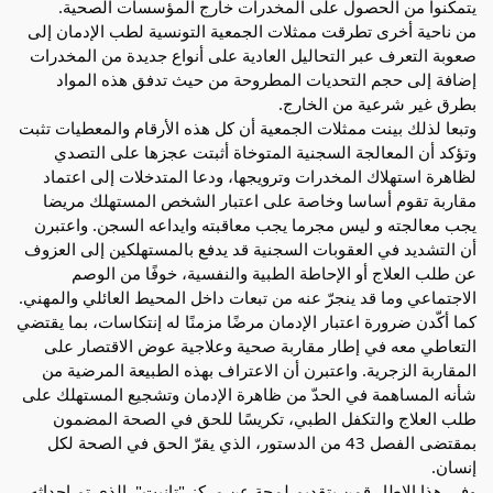
يتمكنوا من الحصول على المخدرات خارج المؤسسات الصحية.
من ناحية أخرى تطرقت ممثلات الجمعية التونسية لطب الإدمان إلى 
صعوبة التعرف عبر التحاليل العادية على أنواع جديدة من المخدرات 
إضافة إلى حجم التحديات المطروحة من حيث تدفق هذه المواد 
بطرق غير شرعية من الخارج.
وتبعا لذلك بينت ممثلات الجمعية أن كل هذه الأرقام والمعطيات تثبت 
وتؤكد أن المعالجة السجنية المتوخاة أثبتت عجزها على التصدي 
لظاهرة استهلاك المخدرات وترويجها، ودعا المتدخلات إلى اعتماد 
مقاربة تقوم أساسا وخاصة على اعتبار الشخص المستهلك مريضا 
يجب معالجته و ليس مجرما يجب معاقبته وايداعه السجن. واعتبرن 
أن التشديد في العقوبات السجنية قد يدفع بالمستهلكين إلى العزوف 
عن طلب العلاج أو الإحاطة الطبية والنفسية، خوفًا من الوصم 
الاجتماعي وما قد ينجرّ عنه من تبعات داخل المحيط العائلي والمهني.
كما أكّدن ضرورة اعتبار الإدمان مرضًا مزمنًا له إنتكاسات، بما يقتضي 
التعاطي معه في إطار مقاربة صحية وعلاجية عوض الاقتصار على 
المقاربة الزجرية. واعتبرن أن الاعتراف بهذه الطبيعة المرضية من 
شأنه المساهمة في الحدّ من ظاهرة الإدمان وتشجيع المستهلك على 
طلب العلاج والتكفل الطبي، تكريسًا للحق في الصحة المضمون 
بمقتضى الفصل 43 من الدستور، الذي يقرّ الحق في الصحة لكل 
إنسان.
وفي هذا الإطار قمن بتقديم لمحة عن مركز "تانيت"  الذي تم إحداثه 