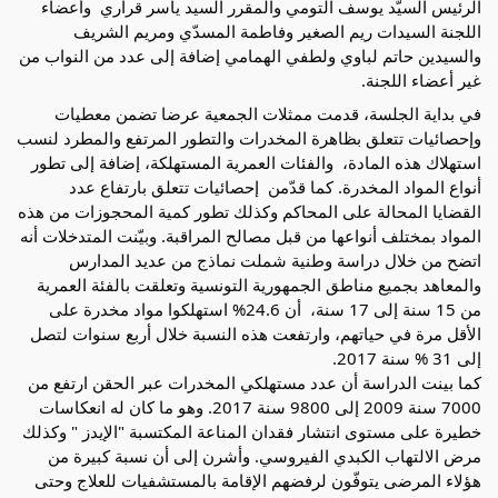
الرئيس السيّد يوسف التومي والمقرر السيد ياسر قراري  وأعضاء 
اللجنة السيدات ريم الصغير وفاطمة المسدّي ومريم الشريف 
والسيدين حاتم لباوي ولطفي الهمامي إضافة إلى عدد من النواب من 
غير أعضاء اللجنة.
في بداية الجلسة، قدمت ممثلات الجمعية عرضا تضمن معطيات 
وإحصائيات تتعلق بظاهرة المخدرات والتطور المرتفع والمطرد لنسب 
استهلاك هذه المادة،  والفئات العمرية المستهلكة، إضافة إلى تطور 
أنواع المواد المخدرة. كما قدّمن  إحصائيات تتعلق بارتفاع عدد 
القضايا المحالة على المحاكم وكذلك تطور كمية المحجوزات من هذه 
المواد بمختلف أنواعها من قبل مصالح المراقبة. وبيّنت المتدخلات أنه 
اتضح من خلال دراسة وطنية شملت نماذج من عديد المدارس 
والمعاهد بجميع مناطق الجمهورية التونسية وتعلقت بالفئة العمرية 
من 15 سنة إلى 17 سنة،  أن 24.6% استهلكوا مواد مخدرة على 
الأقل مرة في حياتهم، وارتفعت هذه النسبة خلال أربع سنوات لتصل 
إلى 31 % سنة 2017.
كما بينت الدراسة أن عدد مستهلكي المخدرات عبر الحقن ارتفع من 
7000 سنة 2009 إلى 9800 سنة 2017. وهو ما كان له انعكاسات 
خطيرة على مستوى انتشار فقدان المناعة المكتسبة "الإيدز " وكذلك 
مرض الالتهاب الكبدي الفيروسي. وأشرن إلى أن نسبة كبيرة من 
هؤلاء المرضى يتوفّون لرفضهم الإقامة بالمستشفيات للعلاج وحتى 