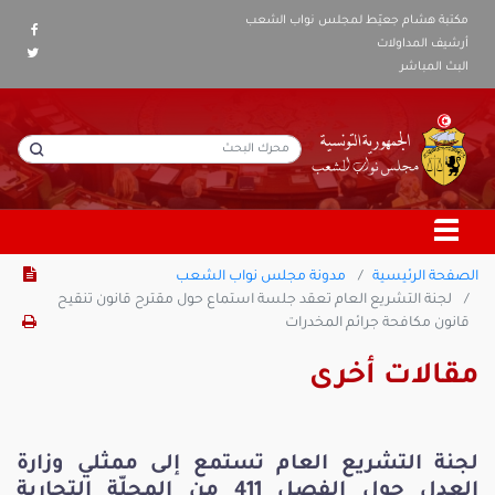
مكتبة هشام جعيّط لمجلس نواب الشعب
أرشيف المداولات
البث المباشر
الصفحة الرئيسية
مدونة مجلس نواب الشعب
لجنة التشريع العام تعقد جلسة استماع حول مقترح قانون تنقيح
قانون مكافحة جرائم المخدرات
مقالات أخرى
لجنة التشريع العام تستمع إلى ممثلي وزارة
العدل حول الفصل 411 من المجلّة التجارية