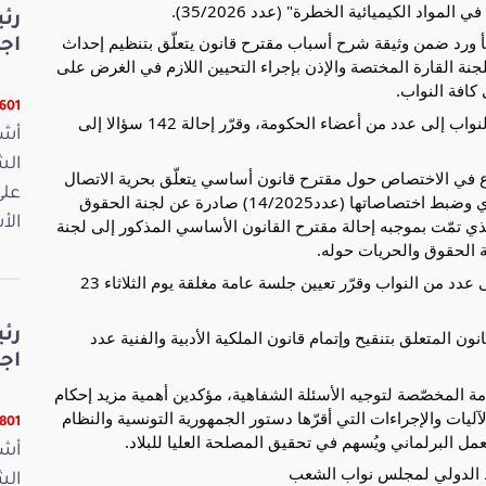
واد الكيميائية الخطرة" (عدد 35/2026).
رئ
واطّلع أعضاء المكتب على مراسلة بخصوص إصلاح خطأ ورد ضمن وثيقة شرح أسباب مقترح قانون يتعلّق بتنظيم إحداث 
اج
محاضن ورياض الأطفال (عدد29/2026)، وقرّر إعلام اللجنة القارة المختصة والإذن بإجراء التحيين اللازم في الغرض على 
كافة النواب.
16601 ق
وتداول المكتب بخصوص الأسئلة الكتابية الموجّهة من النواب إلى عدد من أعضاء الحكومة، وقرّر إحالة 142 سؤالا إلى 
أشر
وفي جانب آخر من أشغاله نظر المكتب في مذكرة تنازع في الاختصاص حول مقترح قانون أساسي يتعلّق بحرية الاتصال 
على
السمعي البصري وبتنظيم هيئة الاتصال السمعي البصري وضبط اختصاصاتها (عدد14/2025) صادرة عن لجنة الحقوق 
الأ
والحريات، وقرّر تثبيت قراره بتاريخ 10 أفريل 2025 والذي تمّت بموجبه إحالة مقترح القانون الأساسي المذكور إلى لجنة 
نة الحقوق والحريات حوله.
كما تداول أعضاء المكتب حول طلبات رفع الحصانة على عدد من النواب وقرّر تعيين جلسة عامة مغلقة يوم الثلاثاء 23 
رئ
وتمّ الاعلام بتنظيم يوم دراسي برلماني حول مقترح القانون المتعلق بتنقيح وإتمام قانون الملكية الأدبية والفنية عدد 
اج
وتداول أعضاء المكتب في ترتيبات تنظيم الجلسات العامة المخصّصة لتوجيه الأسئلة الشفاهية، مؤكدين أهمية مزيد إحكام 
التنسيق بين الوظيفتين التشريعية والتنفيذية، واحترام الآليات والإجراءات التي أقرّها دستور الجمهورية التونسية والنظام 
15801 ق
البرلماني ويُسهم في تحقيق المصلحة العليا للبلاد.
أشر
ط الدولي لمجلس نواب الشعب