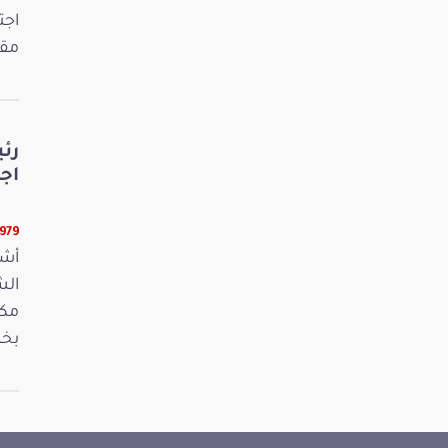
اجت
مقت
رئ
اج
13979 ق
أشر
مكت
بخص