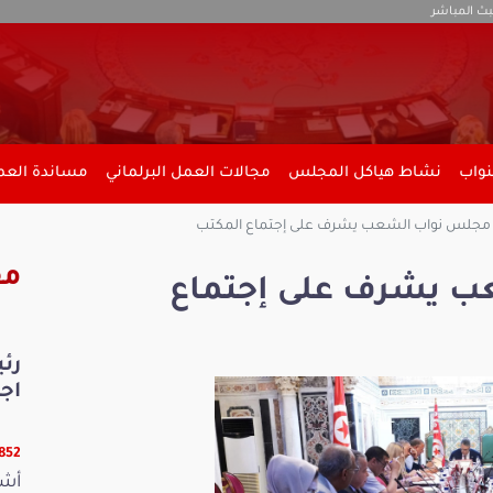
بث المباشر
نواب
نشاط هياكل المجلس
مجالات العمل البرلماني
مساندة العمل
جلس نواب الشعب يشرف على إجتماع المكتب
مق
 يشرف على إجتماع
رئ
اج
17852 ق
أشر