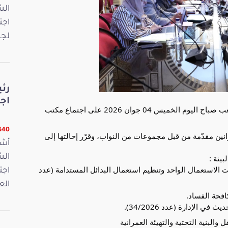
اجت
لجن
رئ
اج
أشرف العميد ابراهيم بودربالة رئيس مجلس نواب الشعب صباح اليوم الخميس 04 جوان 2026 على اجتماع مكتب 
16640 
ونظر المكتب في مستهلّ اشغاله في ثلاثة مقترحات قوانين مقدّمة من قبل مجموعات من النواب، وقرّر إحالتها إلى 
أشر
يئة : 
مقترح قانون يتعلّق بالحدّ من الأكياس البلاستيكية ذات الاستعمال الواحد وتنظيم استعمال البدائل المستدامة (عدد 
اجت
الع
افحة الفساد.
الإدارة (عدد 34/2026).
والبنية التحتية والتهيئة العمرانية