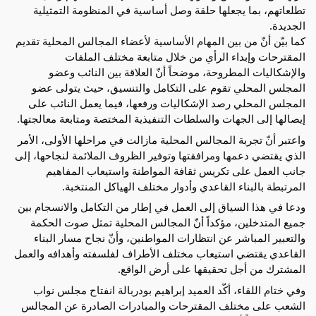
تطلعاتهم، بما يجعلها حلقة وصل أساسية في المنظومة التمثيلية 
الجديدة.
كما بيّن أنّ من بين المهام الأساسية لأعضاء المجالس المحلية تقديم 
المقترحات وإبداء الرأي من خلال متابعة مختلف الملفات 
والإشكاليات المطروحة، موضحاً أنّ العلاقة بين النائب وعضو 
المجلس المحلي تقوم على التكامل والتنسيق، حيث يتولى عضو 
المجلس المحلي رصد الإشكاليات ورفعها، فيما يعمل النائب على 
إيصالها إلى الجهات والسلطات التنفيذية المختصة ومتابعة معالجتها.
واعتبر أنّ تجربة المجالس المحلية مازالت في مراحلها الأولى، الأمر 
الذي يقتضي دعمها ومرافقتها وتوفير الظروف الملائمة لنجاحها، إلى 
جانب العمل على تكريس ثقافة المواطنة واستيعاب المفاهيم 
المرتبطة بالبناء القاعدي وأدوار مختلف الهياكل المنتخبة.
ودعا في هذا السياق إلى العمل في إطار من التكامل والانسجام بين 
جميع المتدخلين، مؤكداً أنّ المجالس المحلية تمثل صوت الحكمة 
والتعبير المباشر عن انتظارات المواطنين، وأنّ نجاح مسار البناء 
القاعدي يقتضي استيعاب مختلف الأطراف لفلسفته وأهدافه والعمل 
المشترك من أجل تحقيقها على أرض الواقع.
وفي ختام اللقاء، أكّد العميد إبراهيم بودربالة انفتاح مجلس نواب 
الشعب على مختلف المقترحات والمبادرات الصادرة عن المجالس 