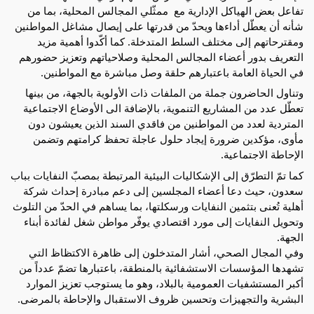
تفاعل بعض الهياكل الإدارية مع  ممثّلي المجالس المحلية، بما من 
شأنه أن يعطّل أداءها ويحدّ من قدرتها على إيصال مشاغل المواطنين 
ومقترحاتهم إلى مختلف السلط المتدخلة. كما أكّدوا أهمية مزيد 
التعريف بدور أعضاء المجالس المحلية وصلاحياتهم وتعزيز حضورهم 
في الحياة العامة باعتبارهم حلقة وصل مباشرة مع المواطنين.
وتناول الحاضرون جملة من الملفات ذات الأولوية بالجهة، من بينها 
تعطّل عدد من المشاريع التنموية، بالإضافة الى الأوضاع الاجتماعية 
المتردية لعدد من المواطنين من فاقدي السند الذين يعيشون دون 
مأوى، مؤكدين ضرورة إيجاد حلول عاجلة تحفظ كرامتهم وتضمن 
الإحاطة الاجتماعية.
كما تمّ التطرّق إلى الإشكاليات البيئية المرتبطة بمصبّ النفايات بباب 
سعدون، حيث دعا أعضاء المجلسين إلى دعم مبادرة إحداث شركة 
أهلية تُعنى بتثمين النفايات ورسكلتها، بما يساهم في الحدّ من التلوث 
وتحويل النفايات إلى مورد اقتصادي يوفّر مواطن شغل لفائدة أبناء 
الجهة.
وفي المجال الصحي، أشار المتدخلون إلى ظاهرة الاكتظاظ التي 
تشهدها المؤسسات الاستشفائية بالمنطقة، باعتبارها تضمّ عدداً من 
أكبر المستشفيات العمومية بالبلاد، وهو ما يستوجب تعزيز الموارد 
البشرية والتجهيزات وتحسين ظروف الاستقبال والإحاطة بالمرضى.