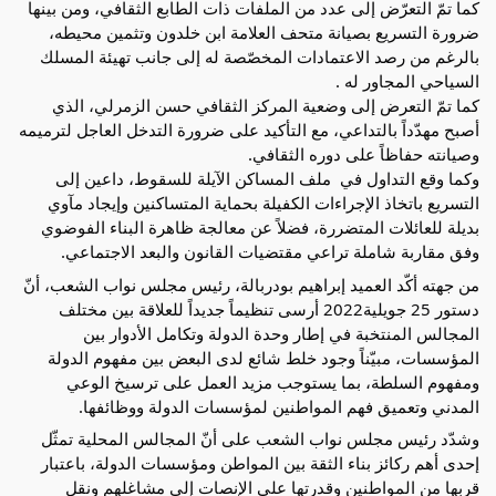
كما تمّ التعرّض إلى عدد من الملفات ذات الطابع الثقافي، ومن بينها 
ضرورة التسريع بصيانة متحف العلامة ابن خلدون وتثمين محيطه، 
بالرغم من رصد الاعتمادات المخصّصة له إلى جانب تهيئة المسلك 
السياحي المجاور له .
كما تمّ التعرض إلى وضعية المركز الثقافي حسن الزمرلي، الذي 
أصبح مهدّداً بالتداعي، مع التأكيد على ضرورة التدخل العاجل لترميمه 
وصيانته حفاظاً على دوره الثقافي.
وكما وقع التداول في  ملف المساكن الآيلة للسقوط، داعين إلى 
التسريع باتخاذ الإجراءات الكفيلة بحماية المتساكنين وإيجاد مآوي 
بديلة للعائلات المتضررة، فضلاً عن معالجة ظاهرة البناء الفوضوي 
وفق مقاربة شاملة تراعي مقتضيات القانون والبعد الاجتماعي.
من جهته أكّد العميد إبراهيم بودربالة، رئيس مجلس نواب الشعب، أنّ 
دستور 25 جويلية2022 أرسى تنظيماً جديداً للعلاقة بين مختلف 
المجالس المنتخبة في إطار وحدة الدولة وتكامل الأدوار بين 
المؤسسات، مبيّناً وجود خلط شائع لدى البعض بين مفهوم الدولة 
ومفهوم السلطة، بما يستوجب مزيد العمل على ترسيخ الوعي 
المدني وتعميق فهم المواطنين لمؤسسات الدولة ووظائفها.
وشدّد رئيس مجلس نواب الشعب على أنّ المجالس المحلية تمثّل 
إحدى أهم ركائز بناء الثقة بين المواطن ومؤسسات الدولة، باعتبار 
قربها من المواطنين وقدرتها على الإنصات إلى مشاغلهم ونقل 