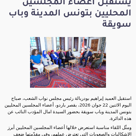
يستقبل أعضاء المجلسين
المحليين بتونس المدينة وباب
سويقة
استقبل العميد إبراهيم بودربالة رئيس مجلس نواب الشعب، صباح 
اليوم الاثنين 22 جوان 2026، بقصر باردو، أعضاء المجلسين المحليين 
بتونس المدينة وباب سويقة بحضور السيدة امال المؤدب النائب عن 
هذه الدائرة.
ومثّل اللقاء مناسبة استعرض خلالها أعضاء المجلسين المحليين أبرز 
الإشكاليات والصعوبات التي تعترض عملهم، وفي مقدّمتها ضعف 