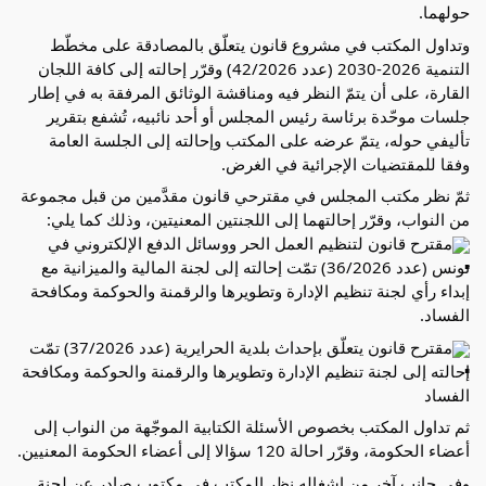
حولهما.
وتداول المكتب في مشروع قانون يتعلّق بالمصادقة على مخطّط 
التنمية 2026-2030 (عدد 42/2026) وقرّر إحالته إلى كافة اللجان 
القارة، على أن يتمّ النظر فيه ومناقشة الوثائق المرفقة به في إطار 
جلسات موحّدة برئاسة رئيس المجلس أو أحد نائبيه، تُشفع بتقرير 
تأليفي حوله، يتمّ عرضه على المكتب وإحالته إلى الجلسة العامة 
وفقا للمقتضيات الإجرائية في الغرض.
ثمّ نظر مكتب المجلس في مقترحي قانون مقدَّمين من قبل مجموعة 
من النواب، وقرّر إحالتهما إلى اللجنتين المعنيتين، وذلك كما يلي:
مقترح قانون لتنظيم العمل الحر ووسائل الدفع الإلكتروني في 
تونس (عدد 36/2026) تمّت إحالته إلى لجنة المالية والميزانية مع 
إبداء رأي لجنة تنظيم الإدارة وتطويرها والرقمنة والحوكمة ومكافحة 
الفساد.
مقترح قانون يتعلّق بإحداث بلدية الحرايرية (عدد 37/2026) تمّت 
إحالته إلى لجنة تنظيم الإدارة وتطويرها والرقمنة والحوكمة ومكافحة 
الفساد
ثم تداول المكتب بخصوص الأسئلة الكتابية الموجّهة من النواب إلى 
أعضاء الحكومة، وقرّر احالة 120 سؤالا إلى أعضاء الحكومة المعنيين.
وفي جانب آخر من اشغاله نظر المكتب في مكتوب صادر عن لجنة 