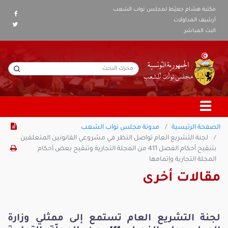
مكتبة هشام جعيّط لمجلس نواب الشعب
أرشيف المداولات
البث المباشر
الصفحة الرئيسية
مدونة مجلس نواب الشعب
لجنة التشريع العام تواصل النظر في مشروعي القانونين المتعلقين
بتنقيح أحكام الفصل 411 من المجلة التجارية وتنقيح بعض أحكام
المجلة التجارية وإتمامها
مقالات أخرى
لجنة التشريع العام تستمع إلى ممثلي وزارة