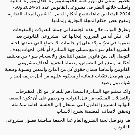
بحضور ممثلي كل من رئاسة الحكومة ووزارة العدل ووزارة المالية
واصلت خلالها النظر في مشروعي القانونين عدد 51-2024 و60-
2024 المتعلقين تباعا بتنقيح أحكام الفصل 411 من المجلة التجارية
وتنقيح بعض أحكام المجلة التجارية وإتمامها
وتطرق النواب خلال هذه الجلسة إلى جملة التعديلات
والتنقيحات
التي تبيّن أنه من الضروري إدخالها على مشروعي القانونين بعد
ضمهما في نصّ موحّد على إثر جلسات الاستماع التي عقدتها لجنة
التشريع العام سواء مع ممثلي جهة المبادرة أو باقي الجهات بهدف
التوصل إلى نصّ قانوني يضمن التناسق والانسجام سواء بين مختلف
أحكامه أو مع باقي النصوص، وضمانا لتحقيق أهداف مشروعي
القانونين وأساسا ضمان حقوق كل من الدائن والمدين وتسوية وضعية
من هم محل تتبّعات قضائية أو محكوم عليهم من أجل جريمة إصدار
شيك دون رصيد
واكد ممثلو جهة المبادرة استعدادهم للتفاعل مع كل المقترحات
والتعديلات المقدّمة من قبل النواب، وحرصهم على أن تكون الصيغة
النهائية لمشروع القانون التي ستحال إلى الجلسة العامة متكاملة
وتحقق الأهداف المضمنة بشرح الأسباب
هذا وتواصل لجنة التشريع العام غدا الجمعة مناقشة فصول مشروعي
القانونين.